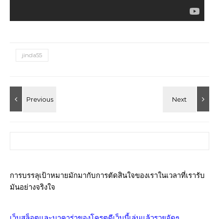
jinda55
ค้นหาสำหรับ:
การบรรลุเป้าหมายมักมากับการตัดสินใจของเราในเวลาที่เรารับ
มันอย่างจริงใจ
เว็บสล็อตและบาคาร่าของโครตดีเว็บนี้เล่นแล้วรวยจัดๆ