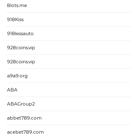
8lots.me
918Kiss
918kissauto
928coins.vip
928coins.vip
a9a9.org
ABA
ABAGroup2
abbet789.com
acebet789.com