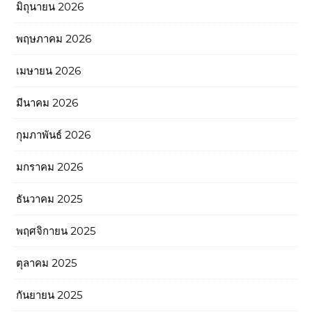
มิถุนายน 2026
พฤษภาคม 2026
เมษายน 2026
มีนาคม 2026
กุมภาพันธ์ 2026
มกราคม 2026
ธันวาคม 2025
พฤศจิกายน 2025
ตุลาคม 2025
กันยายน 2025