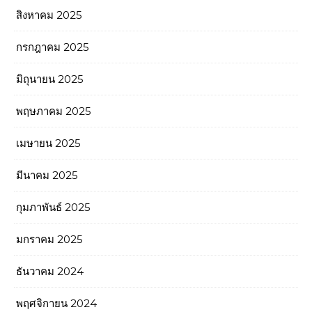
สิงหาคม 2025
กรกฎาคม 2025
มิถุนายน 2025
พฤษภาคม 2025
เมษายน 2025
มีนาคม 2025
กุมภาพันธ์ 2025
มกราคม 2025
ธันวาคม 2024
พฤศจิกายน 2024