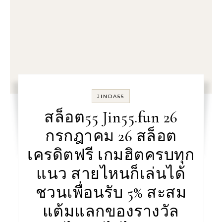
JINDA55
สล็อต55 Jin55.fun 26
กรกฎาคม 26 สล็อต
เครดิตฟรี เกมฮิตครบทุก
แนว สายไหนก็เล่นได้
ชวนเพื่อนรับ 5% สะสม
แต้มแลกของรางวัล