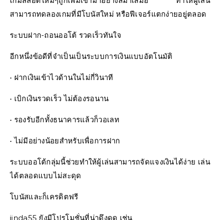
เกมสล็อตใหม่ๆถูกเพิ่มเข้ามาอย่างสม่ำเสมอ ทำให้ผู้เล่น
สามารถทดลองเกมที่มีโบนัสใหม่ หรือฟีเจอร์แตกง่ายอยู่ตลอด
ระบบฝาก-ถอนออโต้ รวดเร็วทันใจ
อีกหนึ่งข้อดีที่จำเป็นเป็นระบบการเงินแบบอัตโนมัติ
• ฝากเงินเข้าไวด้านในไม่กี่วินาที
• เบิกเงินรวดเร็ว ไม่ต้องรอนาน
• รองรับอีกทั้งธนาคารแล้วก็วอเลท
• ไม่มีอย่างน้อยสำหรับเพื่อการฝาก
ระบบออโต้กลุ่มนี้ช่วยทำให้ผู้เล่นสามารถจัดแจงเงินได้ง่าย เล่น
ได้ตลอดแบบไม่สะดุด
โบนัสและก็เครดิตฟรี
jinda55 ยังมีโปรโมชั่นที่น่าดึงดูด เช่น