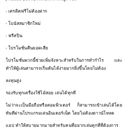
• เครดิตฟรีไม่ต้องฝาก
• โบนัสสมาชิกใหม่
• ฟรีสปิน
• โปรโมชั่นคืนยอดเสีย
โปรโมชั่นพวกนี้ช่วยเพิ่มจังหวะสำหรับในการทำกำไร และ
ทำให้ผู้เล่นสามารถเริ่มต้นได้ง่ายมากยิ่งขึ้นโดยไม่ต้อง
ลงทุนสูง
รองรับทุกเครื่องใช้ไม้สอย เล่นได้ทุกที่
ไม่ว่าจะเป็นมือถือหรือคอมพิวเตอร์ ก็สามารถเข้าเล่นได้โดย
ทันทีผ่านโปรแกรมเล่นอินเตอร์เน็ต โดยไม่ต้องดาวน์โหลด
แอป ทำให้สบายมากมายสำหรับคนที่อยากเล่นทุกที่ที่ต้องการ