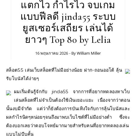
แตกไว กำไรไว จบเกม
แบบฟีลดี jinda55 ระบบ
ยูสเซอร์เสถียร เล่นได้
ยาวๆ Top 80 by Lelia
16 พฤษภาคม 2026
- By
William Miller
สล็อต55 เล่นเว็บสล็อตที่ไม่มีอย่างน้อย ฝาก-ถอนออโต้ ลุ้น
รับโบนัสได้ง่ายๆ
ผมเริ่มต้นรู้จักกับ jinda55 จากการที่อยากทดลองหาเว็บ
เล่นสล็อตที่ไม่จำเป็นต้องใช้เงินเยอะแยะ เนื่องจากว่าตอน
นั้นงบมีจำกัด แต่ว่าก็ยังต้องการบันเทิงใจกับการลุ้นโบนัสและ
ผลกำไรนิดๆหน่อยๆจนถึงมาพบเว็บไซต์ที่ไม่มีอย่างต่ำ ซึ่งจะ
ต้องบอกเลยว่าตอบโจทย์มากมายสำหรับคนที่อยากทดลองเล่น
แบบไม่บีบคั้น