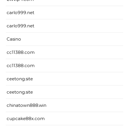
carlo999.net
carlo999.net
Casino
cc11388.com
cc11388.com
ceetong.site
ceetong.site
chinatown888.win
cupcake88x.com