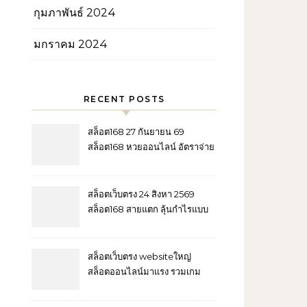
กุมภาพันธ์ 2024
มกราคม 2024
RECENT POSTS
สล็อต168 27 กันยายน 69
สล็อต168 หวยออนไลน์ อัตราจ่าย
มากที่สุด ของไทย โปรโมชั่น
เครดิตฟรี 100% กล่องสุ่มเฮงเฮง
รับเครดิตฟรี ไลฟ์สด สล็อต ยิงปลา
สล็อตเว็บตรง 24 สิงหา 2569
กีฬา ไพ่ เครดิตฟรี แจก เครดิตฟรี
สล็อต168 สายแตก ลุ้นกำไรแบบ
เยอะที่สุด Top 17 by Lacy
ไม่เสียฟีล ทุกยอดฝาก 10% ฝาก-
Hengjing168d.com
ถอน อัตโนมัติ คุ้มค่าการเดิมพัน
ที่สุดในวงการ สล็อตเว็บตรง ของ
สล็อตเว็บตรง websiteใหญ่
รางวัลกำลังรอ เจ้าของใหม่ Top
สล็อตออนไลน์มาแรง รวมเกม
24 by Kelly
ยอดนิยม พร้อมเคล็ดลับก่อนเริ่ม
tangtem168e.com
เล่น คาสิโนออนไลน์ เว็บเปิดใหม่