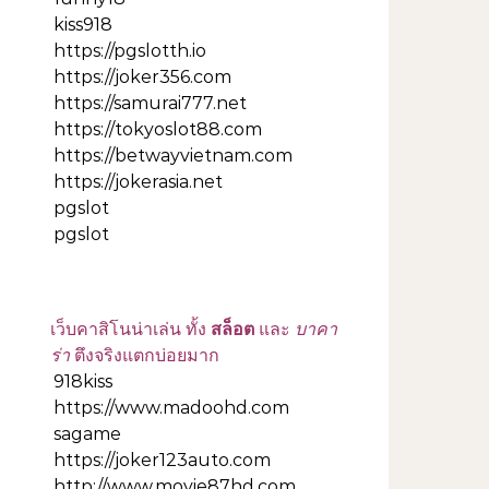
kiss918
https://pgslotth.io
https://joker356.com
https://samurai777.net
https://tokyoslot88.com
https://betwayvietnam.com
https://jokerasia.net
pgslot
pgslot
เว็บคาสิโนน่าเล่น ทั้ง
สล็อต
และ
บาคา
ร่า
ตึงจริงแตกบ่อยมาก
918kiss
https://www.madoohd.com
sagame
https://joker123auto.com
http://www.movie87hd.com