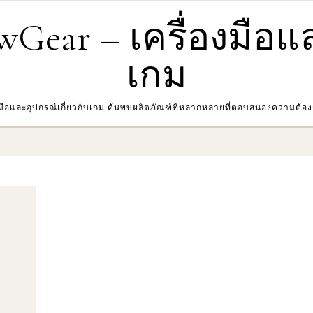
Gear – เครื่องมือแ
เกม
มือและอุปกรณ์เกี่ยวกับเกม ค้นพบผลิตภัณฑ์ที่หลากหลายที่ตอบสนองความ