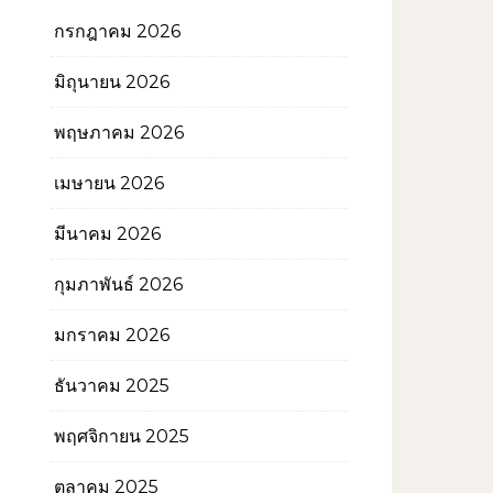
กรกฎาคม 2026
มิถุนายน 2026
พฤษภาคม 2026
เมษายน 2026
มีนาคม 2026
กุมภาพันธ์ 2026
มกราคม 2026
ธันวาคม 2025
พฤศจิกายน 2025
ตุลาคม 2025