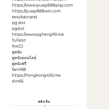
https://www.pussy888play.com
https://pussy888win.com
sexybaccarat
pg slot
pgslot
https://www.pgheng99.me
fullslot
live22
ดูหนัง
ดูหนังออนไลน์
ดูหนังฟรี
faro168
https://hongkong456.me
slot66
คลังเก็บ