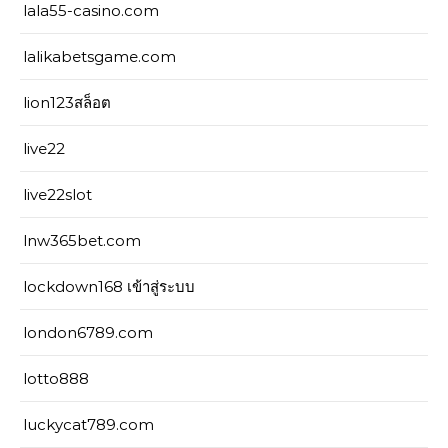
lala55-casino.com
lalikabetsgame.com
lion123สล็อต
live22
live22slot
lnw365bet.com
lockdown168 เข้าสู่ระบบ
london6789.com
lotto888
luckycat789.com