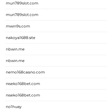
mun789slot.com
mun789slot.com
mwin9s.com
nakoya1688.site
nbwin.me
nbwin.me
nemo168casino.com
niseko168bet.com
niseko168bet.com
no1huay