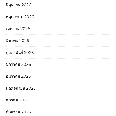
มิถุนายน 2026
พฤษภาคม 2026
เมษายน 2026
มีนาคม 2026
กุมภาพันธ์ 2026
มกราคม 2026
ธันวาคม 2025
พฤศจิกายน 2025
ตุลาคม 2025
กันยายน 2025