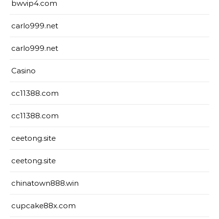
bwvip4.com
carlo999.net
carlo999.net
Casino
cc11388.com
cc11388.com
ceetong.site
ceetong.site
chinatown888.win
cupcake88x.com