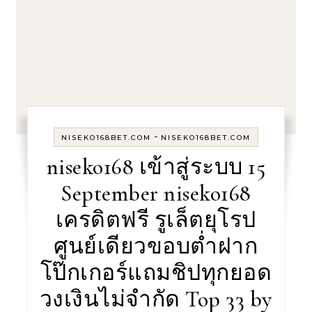
-
NISEKO168BET.COM
NISEKO168BET.COM
niseko168 เข้าสู่ระบบ 15
September niseko168
เครดิตฟรี รูเล็ตยุโรป
ศูนย์เดียวขอบต่ำฝาก
โป๊กเกอร์แถมชิปทุกยอด
วงเงินไม่จำกัด Top 33 by