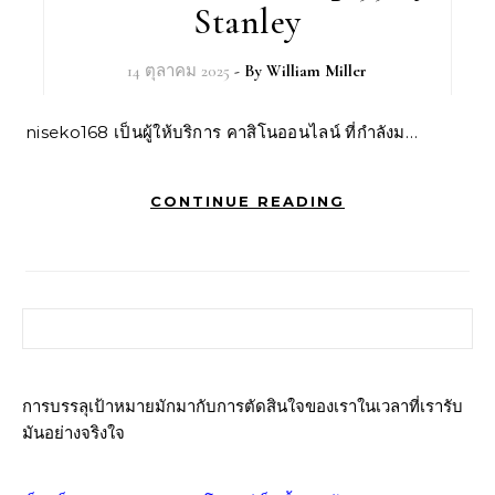
Stanley
14 ตุลาคม 2025
- By
William Miller
niseko168 เป็นผู้ให้บริการ คาสิโนออนไลน์ ที่กำลังม…
CONTINUE READING
ค้นหาสำหรับ:
การบรรลุเป้าหมายมักมากับการตัดสินใจของเราในเวลาที่เรารับ
มันอย่างจริงใจ