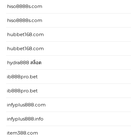
hiso8888s.com
hiso8888s.com
hubbet168.com
hubbet168.com
hydra888 สล็อต
ib888pro.bet
ib888pro.bet
infyplus888.com
infyplus888.info
item388.com