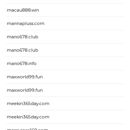
macau888.win
marinapluss.com
mario678.club
mario678.club
mario678.info
maxworld99.fun
maxworld99.fun
meekin365day.com
meekin365day.com