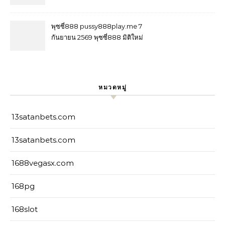
sexy168c.com ลุ้นรับ I
PHONE17 PRO MAX ระบบ
อัตโนมัติเจ้าแรก สัมผัสโต๊ะสด
พุซซี่888 pussy888play.me 7
ระดับพรีเมียม sexy168 เข้าเล่น
กันยายน 2569 พุซซี่888 มิติใหม่
วันนี้ รับโปรดีทันที 22 Sep 2569
แห่ง สล็อตออนไลน์ แคชแบค
10% คาสิโนออนไลน์ 5ดาว
สวรรค์ของนักลงทุน
pussy888play รอไม่ได้ ต้อง
หมวดหมู่
ลอง Top 62 by Lourdes
13satanbets.com
13satanbets.com
1688vegasx.com
168pg
168slot