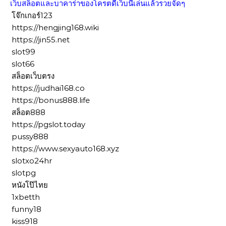
เว็บสล็อตและบาคาร่าของโครตดีเว็บนี้เล่นแล้วรวยจัดๆ
โจ๊กเกอร์123
https://hengjing168.wiki
https://jin55.net
slot99
slot66
สล็อตเว็บตรง
https://judhai168.co
https://bonus888.life
สล็อต888
https://pgslot.today
pussy888
https://www.sexyauto168.xyz
slotxo24hr
slotpg
หนังโป๊ไทย
1xbetth
funny18
kiss918