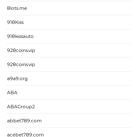
8lots.me
918Kiss
918kissauto
928coins.vip
928coins.vip
a9a9.org
ABA
ABAGroup2
abbet789.com
acebet789.com