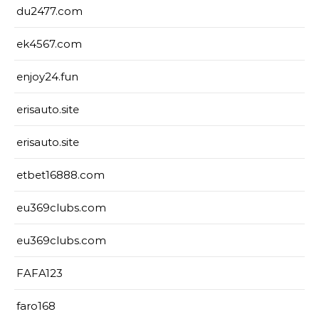
du2477.com
ek4567.com
enjoy24.fun
erisauto.site
erisauto.site
etbet16888.com
eu369clubs.com
eu369clubs.com
FAFA123
faro168