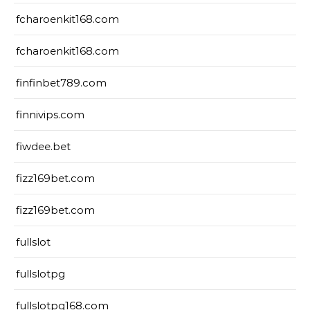
fcharoenkit168.com
fcharoenkit168.com
finfinbet789.com
finnivips.com
fiwdee.bet
fizz169bet.com
fizz169bet.com
fullslot
fullslotpg
fullslotpg168.com