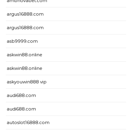
ambnovabet.com
argus16888.com
argus16888.com
asb9999.com
askwin88.online
askwin88.online
askyouwin888 vip
audi688.com
audi688.com
autoslot16888.com