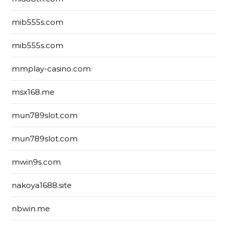
mib555s.com
mib555s.com
mmplay-casino.com
msx168.me
mun789slot.com
mun789slot.com
mwin9s.com
nakoya1688.site
nbwin.me