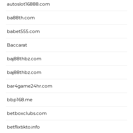
autoslot16888.com
ba88th.com
babet555.com
Baccarat
baj88thbz.com
baj88thbz.com
bar4game24hr.com
bbp168.me
betboxclubs.com
betflixtikto.info