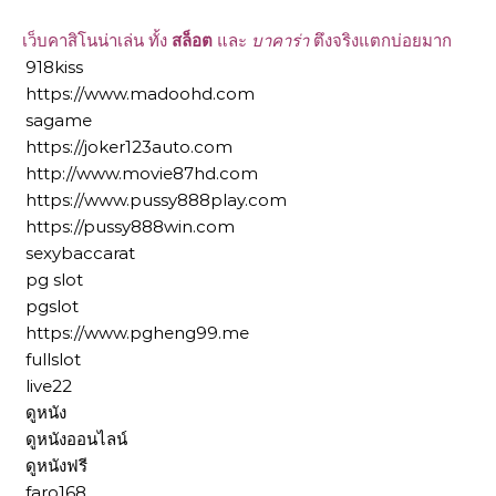
เว็บคาสิโนน่าเล่น ทั้ง
สล็อต
และ
บาคาร่า
ตึงจริงแตกบ่อยมาก
918kiss
https://www.madoohd.com
sagame
https://joker123auto.com
http://www.movie87hd.com
https://www.pussy888play.com
https://pussy888win.com
sexybaccarat
pg slot
pgslot
https://www.pgheng99.me
fullslot
live22
ดูหนัง
ดูหนังออนไลน์
ดูหนังฟรี
faro168