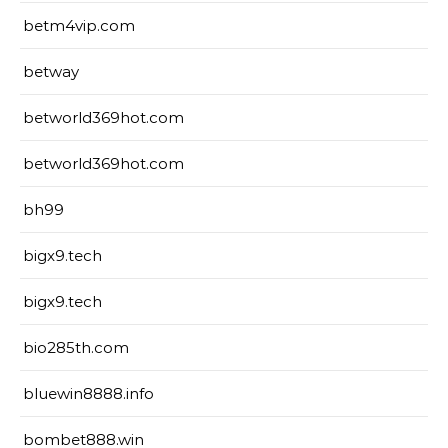
betm4vip.com
betway
betworld369hot.com
betworld369hot.com
bh99
bigx9.tech
bigx9.tech
bio285th.com
bluewin8888.info
bombet888.win