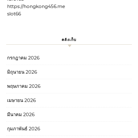
https://hongkong456.me
slot66
คลังเก็บ
กรกฎาคม 2026
มิถุนายน 2026
พฤษภาคม 2026
เมษายน 2026
มีนาคม 2026
กุมภาพันธ์ 2026