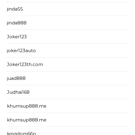
jinda55
jinda888
Joker123
joker123auto
Joker123th.com
juad888
Judhai168
khumsup888.me
khumsup888.me
kingdom66n