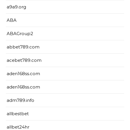
a9a9.org
ABA
ABAGroup2
abbet789.com
acebet789.com
aden168ss.com
aden168ss.com
adm789.info
allbestbet
allbet24hr