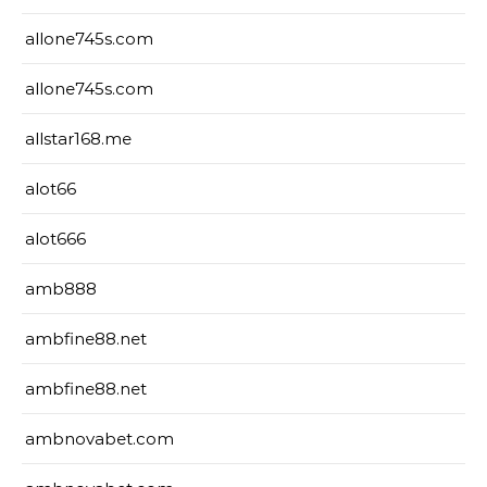
allone745s.com
allone745s.com
allstar168.me
alot66
alot666
amb888
ambfine88.net
ambfine88.net
ambnovabet.com