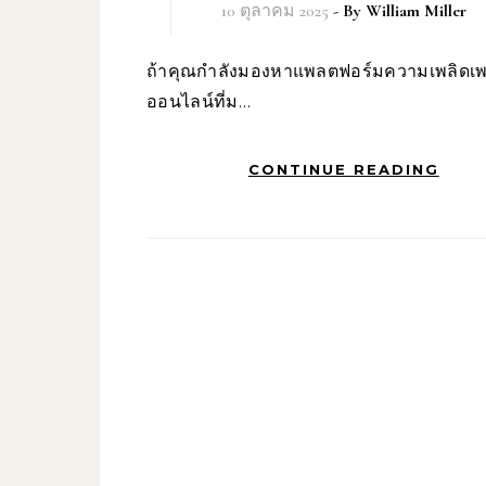
10 ตุลาคม 2025
- By
William Miller
ถ้าคุณกำลังมองหาแพลตฟอร์มความเพลิดเพลิน
ออนไลน์ที่ม…
CONTINUE READING