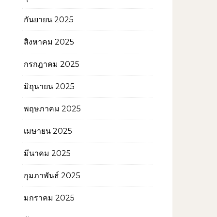
กันยายน 2025
สิงหาคม 2025
กรกฎาคม 2025
มิถุนายน 2025
พฤษภาคม 2025
เมษายน 2025
มีนาคม 2025
กุมภาพันธ์ 2025
มกราคม 2025