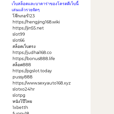
เว็บสล็อตและบาคาร่าของโครตดีเว็บนี้
เล่นแล้วรวยจัดๆ
โจ๊กเกอร์123
https://hengjing168.wiki
https://jin55.net
slot99
slot66
สล็อตเว็บตรง
https://judhai168.co
https://bonus888.life
สล็อต888
https://pgslot.today
pussy888
https://www.sexyauto168.xyz
slotxo24hr
slotpg
หนังโป๊ไทย
1xbetth
funny18