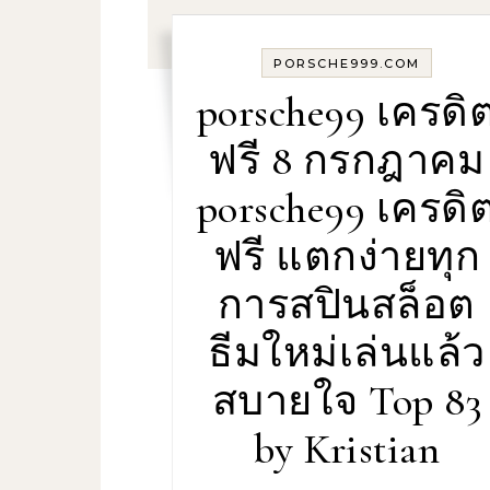
PORSCHE999.COM
porsche99 เครดิ
ฟรี 8 กรกฎาคม
porsche99 เครดิ
ฟรี แตกง่ายทุก
การสปินสล็อต
ธีมใหม่เล่นแล้ว
สบายใจ Top 83
by Kristian