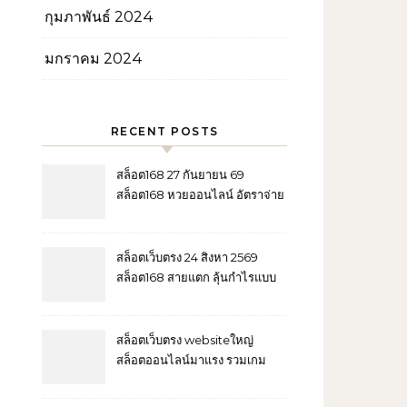
กุมภาพันธ์ 2024
มกราคม 2024
RECENT POSTS
สล็อต168 27 กันยายน 69
สล็อต168 หวยออนไลน์ อัตราจ่าย
มากที่สุด ของไทย โปรโมชั่น
เครดิตฟรี 100% กล่องสุ่มเฮงเฮง
รับเครดิตฟรี ไลฟ์สด สล็อต ยิงปลา
สล็อตเว็บตรง 24 สิงหา 2569
กีฬา ไพ่ เครดิตฟรี แจก เครดิตฟรี
สล็อต168 สายแตก ลุ้นกำไรแบบ
เยอะที่สุด Top 17 by Lacy
ไม่เสียฟีล ทุกยอดฝาก 10% ฝาก-
Hengjing168d.com
ถอน อัตโนมัติ คุ้มค่าการเดิมพัน
ที่สุดในวงการ สล็อตเว็บตรง ของ
สล็อตเว็บตรง websiteใหญ่
รางวัลกำลังรอ เจ้าของใหม่ Top
สล็อตออนไลน์มาแรง รวมเกม
24 by Kelly
ยอดนิยม พร้อมเคล็ดลับก่อนเริ่ม
tangtem168e.com
เล่น คาสิโนออนไลน์ เว็บเปิดใหม่