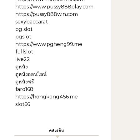
https://www.pussy888play.com
https://pussy888win.com
sexybaccarat
pg slot
pgslot
https://www.pgheng99.me
fullslot
live22
ดูหนัง
ดูหนังออนไลน์
ดูหนังฟรี
faro168
https://hongkong456.me
slot66
คลังเก็บ