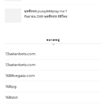
sexy168c.com ลุ้นรับ I
PHONE17 PRO MAX ระบบ
อัตโนมัติเจ้าแรก สัมผัสโต๊ะสด
พุซซี่888 pussy888play.me 7
ระดับพรีเมียม sexy168 เข้าเล่น
กันยายน 2569 พุซซี่888 มิติใหม่
วันนี้ รับโปรดีทันที 22 Sep 2569
แห่ง สล็อตออนไลน์ แคชแบค
10% คาสิโนออนไลน์ 5ดาว
สวรรค์ของนักลงทุน
pussy888play รอไม่ได้ ต้อง
หมวดหมู่
ลอง Top 62 by Lourdes
13satanbets.com
13satanbets.com
1688vegasx.com
168pg
168slot