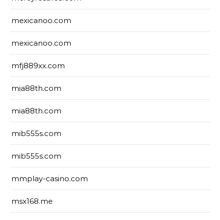
mexicanoo.com
mexicanoo.com
mfj889xx.com
mia88th.com
mia88th.com
mib555s.com
mib555s.com
mmplay-casino.com
msx168.me