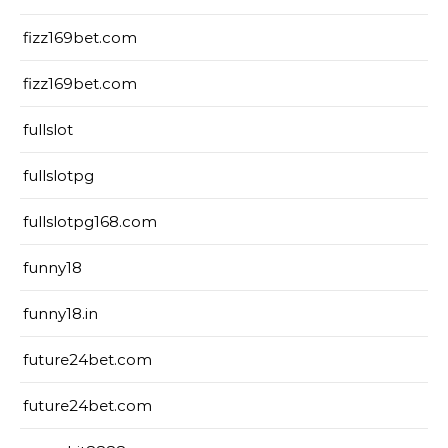
fizz169bet.com
fizz169bet.com
fullslot
fullslotpg
fullslotpg168.com
funny18
funny18.in
future24bet.com
future24bet.com