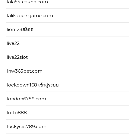
lala55-casino.com
lalikabetsgame.com
lion123สล็อต
live22
live22slot
lnw365bet.com
lockdown168 เข้าสู่ระบบ
london6789.com
lotto888
luckycat789.com