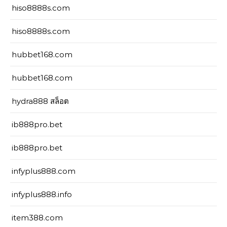
hiso8888s.com
hiso8888s.com
hubbet168.com
hubbet168.com
hydra888 สล็อต
ib888pro.bet
ib888pro.bet
infyplus888.com
infyplus888.info
item388.com