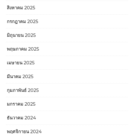
สิงหาคม 2025
กรกฎาคม 2025
มิถุนายน 2025
พฤษภาคม 2025
เมษายน 2025
มีนาคม 2025
กุมภาพันธ์ 2025
มกราคม 2025
ธันวาคม 2024
พฤศจิกายน 2024