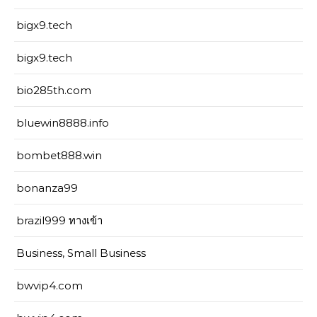
bigx9.tech
bigx9.tech
bio285th.com
bluewin8888.info
bombet888.win
bonanza99
brazil999 ทางเข้า
Business, Small Business
bwvip4.com