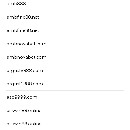
amb888
ambfine88.net
ambfine88.net
ambnovabet.com
ambnovabet.com
argus16888.com
argus16888.com
asb9999.com
askwin88.online
askwin88.online