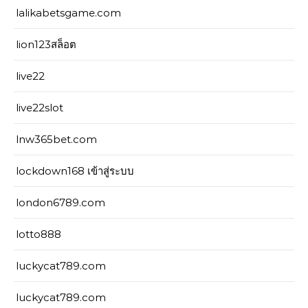
lalikabetsgame.com
lion123สล็อต
live22
live22slot
lnw365bet.com
lockdown168 เข้าสู่ระบบ
london6789.com
lotto888
luckycat789.com
luckycat789.com