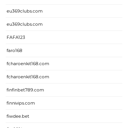
eu369clubs.com
eu369clubs.com
FAFA123
faro168
fcharoenkit168.com
fcharoenkit168.com
finfinbet789.com
finnivips.com
fiwdee.bet