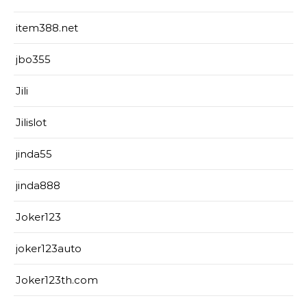
item388.net
jbo355
Jili
Jilislot
jinda55
jinda888
Joker123
joker123auto
Joker123th.com