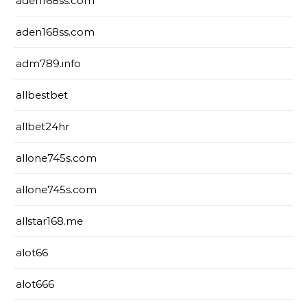
aden168ss.com
aden168ss.com
adm789.info
allbestbet
allbet24hr
allone745s.com
allone745s.com
allstar168.me
alot66
alot666