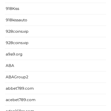
918Kiss
918kissauto
928coins.vip
928coins.vip
a9a9.org
ABA
ABAGroup2
abbet789.com
acebet789.com