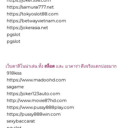
https://joker356.com
https://samurai777.net
https://tokyoslot88.com
https://betwayvietnam.com
https://jokerasia.net
pgslot
pgslot
เว็บคาสิโนน่าเล่น ทั้ง
สล็อต
และ
บาคาร่า
ตึงจริงแตกบ่อยมาก
918kiss
https://www.madoohd.com
sagame
https://joker123auto.com
http://www.movie87hd.com
https://www.pussy888play.com
https://pussy888win.com
sexybaccarat
pg slot