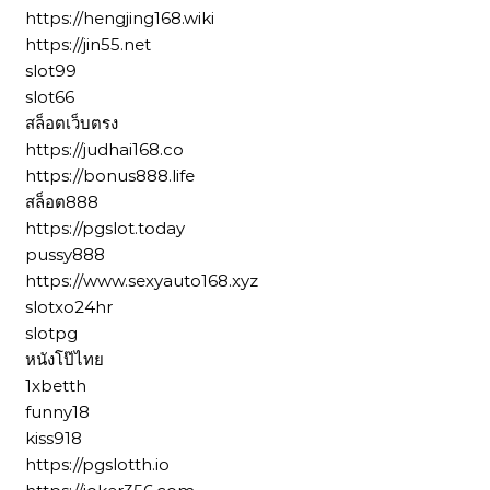
https://hengjing168.wiki
https://jin55.net
slot99
slot66
สล็อตเว็บตรง
https://judhai168.co
https://bonus888.life
สล็อต888
https://pgslot.today
pussy888
https://www.sexyauto168.xyz
slotxo24hr
slotpg
หนังโป๊ไทย
1xbetth
funny18
kiss918
https://pgslotth.io