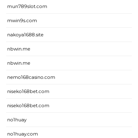
mun789slot.com
mwin9s.com
nakoya1688.site
nbwin.me
nbwin.me
nemo168casino.com
niseko168bet.com
niseko168bet.com
no1huay
no1huay.com