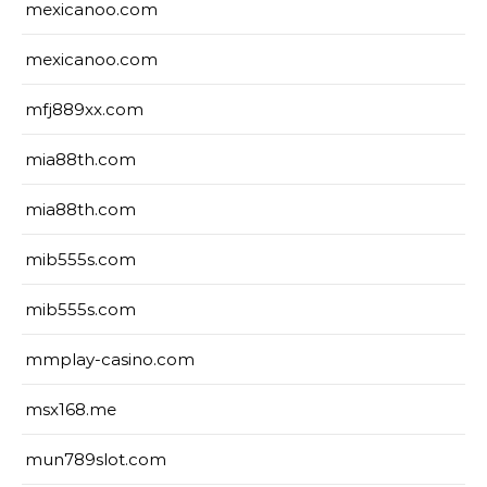
mexicanoo.com
mexicanoo.com
mfj889xx.com
mia88th.com
mia88th.com
mib555s.com
mib555s.com
mmplay-casino.com
msx168.me
mun789slot.com