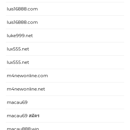
luis16888.com
luis16888.com
luke999.net
lux555.net
lux555.net
m4newonline.com
m4newonline.net
macau69
macau69 สมัคร
macau888.win