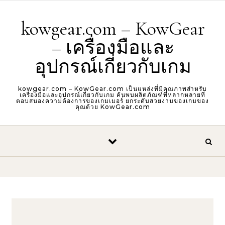
Skip to content
kowgear.com – KowGear
– เครื่องมือและ
อุปกรณ์เกี่ยวกับเกม
kowgear.com – KowGear.com เป็นแหล่งที่มีคุณภาพสำหรับ
เครื่องมือและอุปกรณ์เกี่ยวกับเกม ค้นพบผลิตภัณฑ์ที่หลากหลายที่
ตอบสนองความต้องการของเกมเมอร์ ยกระดับสวยงามของเกมของ
คุณด้วย KowGear.com