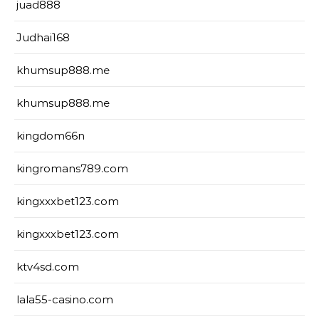
juad888
Judhai168
khumsup888.me
khumsup888.me
kingdom66n
kingromans789.com
kingxxxbet123.com
kingxxxbet123.com
ktv4sd.com
lala55-casino.com