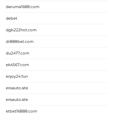
daruma1688.com
debet
dgb222hot.com
dr888bet.com
du2477.com
ek4567.com
enjoy24.fun
erisauto.site
erisauto.site
etbet16888.com