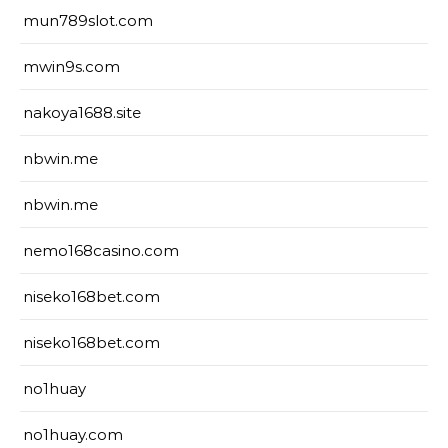
mun789slot.com
mwin9s.com
nakoya1688.site
nbwin.me
nbwin.me
nemo168casino.com
niseko168bet.com
niseko168bet.com
no1huay
no1huay.com