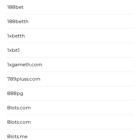
188bet
188betth
1xbetth
1xbit1
1xgameth.com
789pluss.com
888pg
8lots.com
8lots.com
8lots.me