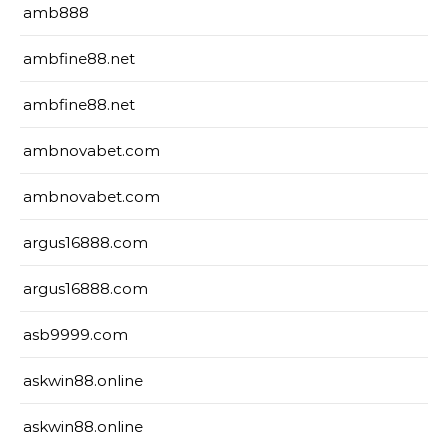
amb888
ambfine88.net
ambfine88.net
ambnovabet.com
ambnovabet.com
argus16888.com
argus16888.com
asb9999.com
askwin88.online
askwin88.online