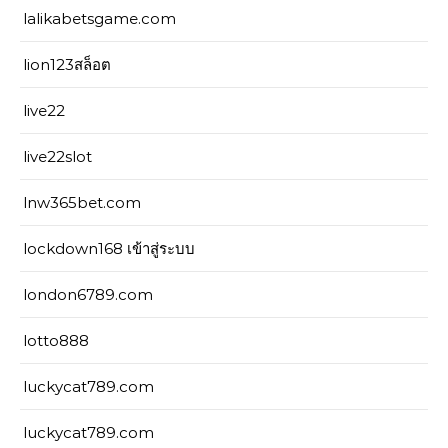
lalikabetsgame.com
lion123สล็อต
live22
live22slot
lnw365bet.com
lockdown168 เข้าสู่ระบบ
london6789.com
lotto888
luckycat789.com
luckycat789.com