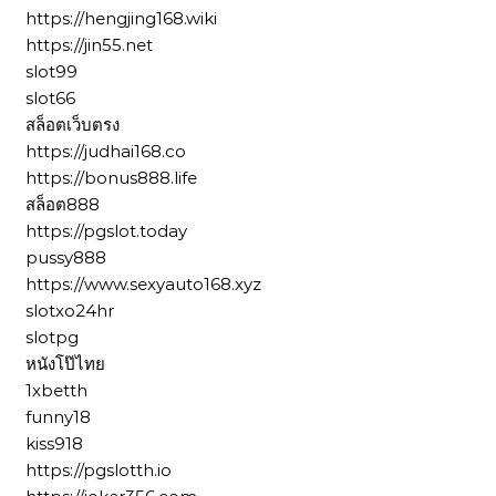
https://hengjing168.wiki
https://jin55.net
slot99
slot66
สล็อตเว็บตรง
https://judhai168.co
https://bonus888.life
สล็อต888
https://pgslot.today
pussy888
https://www.sexyauto168.xyz
slotxo24hr
slotpg
หนังโป๊ไทย
1xbetth
funny18
kiss918
https://pgslotth.io