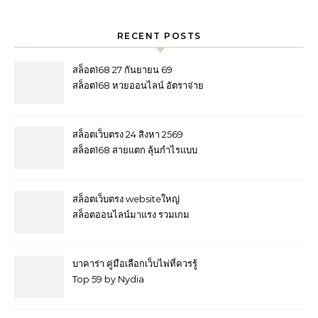
RECENT POSTS
สล็อต168 27 กันยายน 69
สล็อต168 หวยออนไลน์ อัตราจ่าย
มากที่สุด ของไทย โปรโมชั่น
เครดิตฟรี 100% กล่องสุ่มเฮงเฮง
รับเครดิตฟรี ไลฟ์สด สล็อต ยิงปลา
สล็อตเว็บตรง 24 สิงหา 2569
กีฬา ไพ่ เครดิตฟรี แจก เครดิตฟรี
สล็อต168 สายแตก ลุ้นกำไรแบบ
เยอะที่สุด Top 17 by Lacy
ไม่เสียฟีล ทุกยอดฝาก 10% ฝาก-
Hengjing168d.com
ถอน อัตโนมัติ คุ้มค่าการเดิมพัน
ที่สุดในวงการ สล็อตเว็บตรง ของ
สล็อตเว็บตรง websiteใหญ่
รางวัลกำลังรอ เจ้าของใหม่ Top
สล็อตออนไลน์มาแรง รวมเกม
24 by Kelly
ยอดนิยม พร้อมเคล็ดลับก่อนเริ่ม
tangtem168e.com
เล่น คาสิโนออนไลน์ เว็บเปิดใหม่
ทดลองเล่น Top 49 by Danny
บาคาร่า คู่มือเลือกเว็บไพ่ที่ควรรู้
Jin888.asia 8 สิงหาคม 2026
Top 59 by Nydia
sexy168c.com ลุ้นรับ I
PHONE17 PRO MAX ระบบ