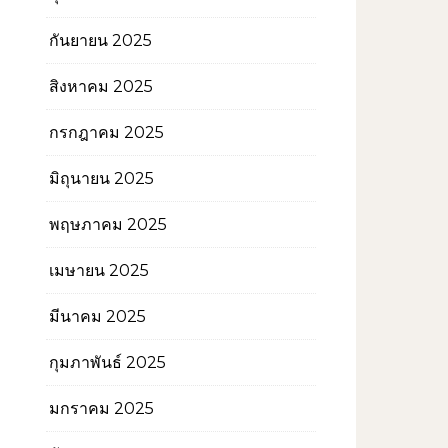
กันยายน 2025
สิงหาคม 2025
กรกฎาคม 2025
มิถุนายน 2025
พฤษภาคม 2025
เมษายน 2025
มีนาคม 2025
กุมภาพันธ์ 2025
มกราคม 2025