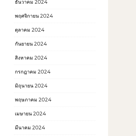
ธันวาคม 2024
พฤศจิกายน 2024
ตุลาคม 2024
กันยายน 2024
สิงหาคม 2024
กรกฎาคม 2024
มิถุนายน 2024
พฤษภาคม 2024
เมษายน 2024
มีนาคม 2024