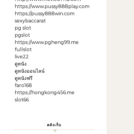
https://www.pussy888play.com
https://pussy888win.com
sexybaccarat
pg slot
pgslot
https://www.pgheng99.me
fullslot
live22
ดูหนัง
ดูหนังออนไลน์
ดูหนังฟรี
faro168
https://hongkong456.me
slot66
คลังเก็บ