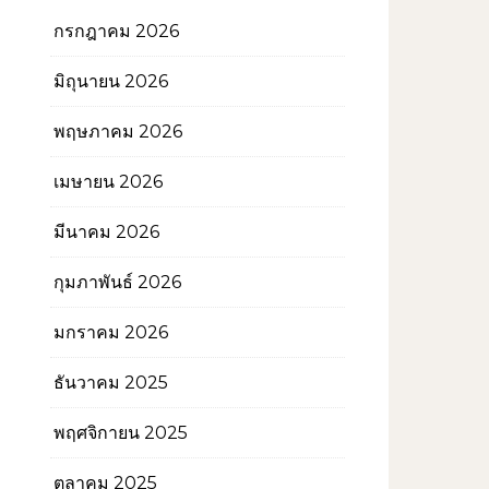
กรกฎาคม 2026
มิถุนายน 2026
พฤษภาคม 2026
เมษายน 2026
มีนาคม 2026
กุมภาพันธ์ 2026
มกราคม 2026
ธันวาคม 2025
พฤศจิกายน 2025
ตุลาคม 2025