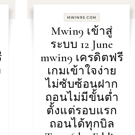
MWIN9S.COM
Mwin9 เข้าสู่
ระบบ 12 June
ี
mwin9 เครดิตฟรี
ง
เกมเข้าใจง่าย
ไม่ซับซ้อนฝาก
ถอนไม่มีขั้นต่ำ
ตั้งแต่รอบแรก
ถอนได้ทุกบิล