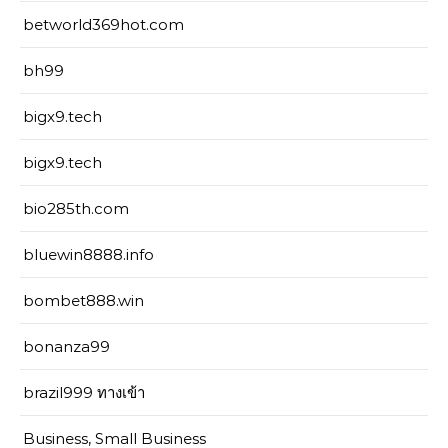
betworld369hot.com
bh99
bigx9.tech
bigx9.tech
bio285th.com
bluewin8888.info
bombet888.win
bonanza99
brazil999 ทางเข้า
Business, Small Business