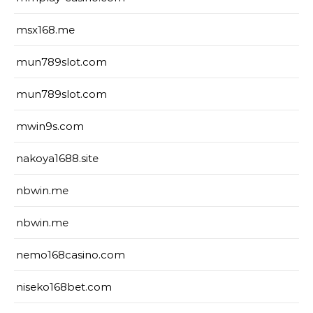
msx168.me
mun789slot.com
mun789slot.com
mwin9s.com
nakoya1688.site
nbwin.me
nbwin.me
nemo168casino.com
niseko168bet.com