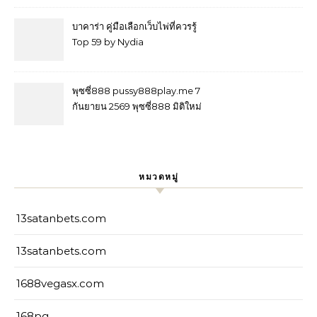
tangtem168e.com
เล่น คาสิโนออนไลน์ เว็บเปิดใหม่
ทดลองเล่น Top 49 by Danny
บาคาร่า คู่มือเลือกเว็บไพ่ที่ควรรู้
Jin888.asia 8 สิงหาคม 2026
Top 59 by Nydia
sexy168c.com ลุ้นรับ I
PHONE17 PRO MAX ระบบ
อัตโนมัติเจ้าแรก สัมผัสโต๊ะสด
พุซซี่888 pussy888play.me 7
ระดับพรีเมียม sexy168 เข้าเล่น
กันยายน 2569 พุซซี่888 มิติใหม่
วันนี้ รับโปรดีทันที 22 Sep 2569
แห่ง สล็อตออนไลน์ แคชแบค
10% คาสิโนออนไลน์ 5ดาว
สวรรค์ของนักลงทุน
pussy888play รอไม่ได้ ต้อง
หมวดหมู่
ลอง Top 62 by Lourdes
13satanbets.com
13satanbets.com
1688vegasx.com
168pg