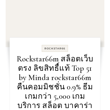
ROCKSTAR66
Rockstar66m สล็อตเว็บ
ตรง ลิขสิทธื์แท้ Top 51
by Minda rockstar66m
คืนคอมมิชชั่น 0.9% ธีม
เกมกว่า 5,000 เกม
บริการ สล็อต บาคาร่า