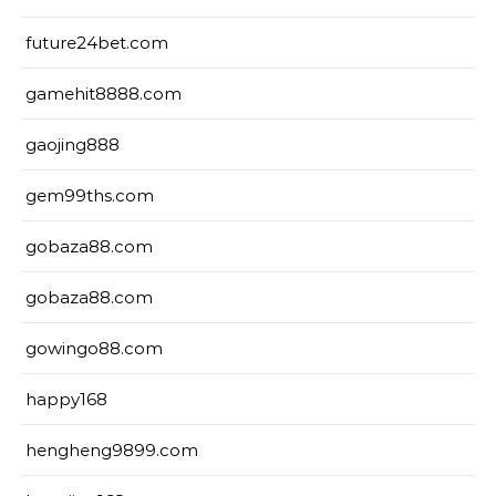
future24bet.com
gamehit8888.com
gaojing888
gem99ths.com
gobaza88.com
gobaza88.com
gowingo88.com
happy168
hengheng9899.com