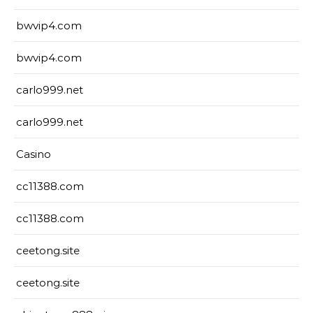
bwvip4.com
bwvip4.com
carlo999.net
carlo999.net
Casino
cc11388.com
cc11388.com
ceetong.site
ceetong.site