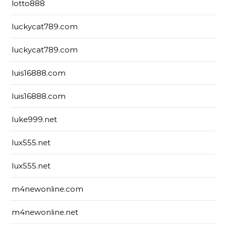
lotto888
luckycat789.com
luckycat789.com
luis16888.com
luis16888.com
luke999.net
lux555.net
lux555.net
m4newonline.com
m4newonline.net