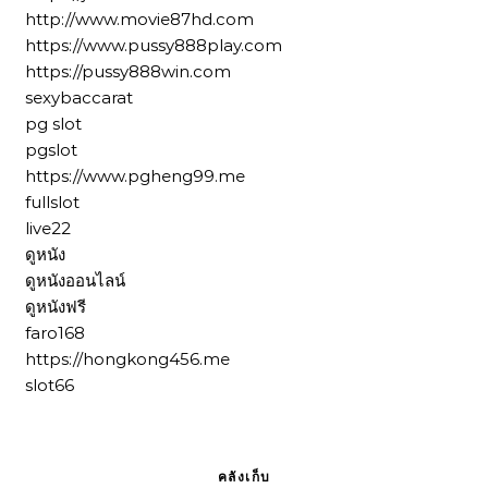
http://www.movie87hd.com
https://www.pussy888play.com
https://pussy888win.com
sexybaccarat
pg slot
pgslot
https://www.pgheng99.me
fullslot
live22
ดูหนัง
ดูหนังออนไลน์
ดูหนังฟรี
faro168
https://hongkong456.me
slot66
คลังเก็บ