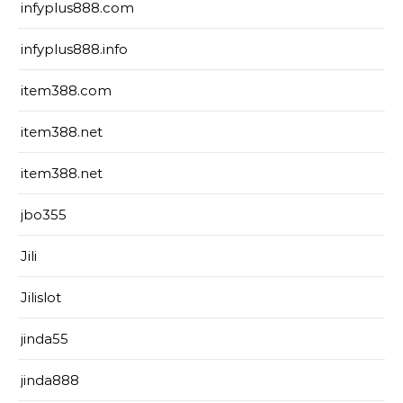
infyplus888.com
infyplus888.info
item388.com
item388.net
item388.net
jbo355
Jili
Jilislot
jinda55
jinda888