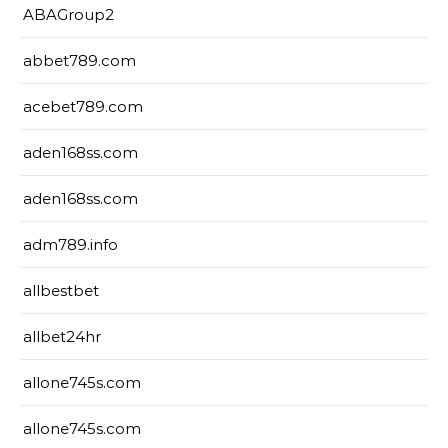
ABAGroup2
abbet789.com
acebet789.com
aden168ss.com
aden168ss.com
adm789.info
allbestbet
allbet24hr
allone745s.com
allone745s.com