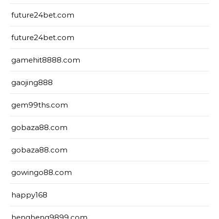
future24bet.com
future24bet.com
gamehit8888.com
gaojing888
gem99ths.com
gobaza88.com
gobaza88.com
gowingo88.com
happy168
hengheng9899.com