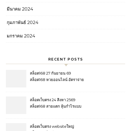
มีนาคม 2024
กุมภาพันธ์ 2024
มกราคม 2024
RECENT POSTS
สล็อต168 27 กันยายน 69
สล็อต168 หวยออนไลน์ อัตราจ่าย
มากที่สุด ของไทย โปรโมชั่น
เครดิตฟรี 100% กล่องสุ่มเฮงเฮง
รับเครดิตฟรี ไลฟ์สด สล็อต ยิงปลา
สล็อตเว็บตรง 24 สิงหา 2569
กีฬา ไพ่ เครดิตฟรี แจก เครดิตฟรี
สล็อต168 สายแตก ลุ้นกำไรแบบ
เยอะที่สุด Top 17 by Lacy
ไม่เสียฟีล ทุกยอดฝาก 10% ฝาก-
Hengjing168d.com
ถอน อัตโนมัติ คุ้มค่าการเดิมพัน
ที่สุดในวงการ สล็อตเว็บตรง ของ
สล็อตเว็บตรง websiteใหญ่