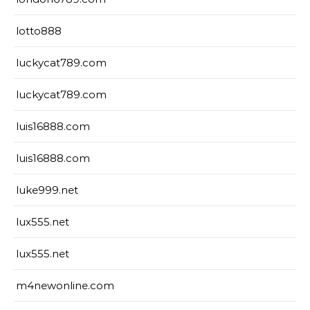
lotto888
luckycat789.com
luckycat789.com
luis16888.com
luis16888.com
luke999.net
lux555.net
lux555.net
m4newonline.com