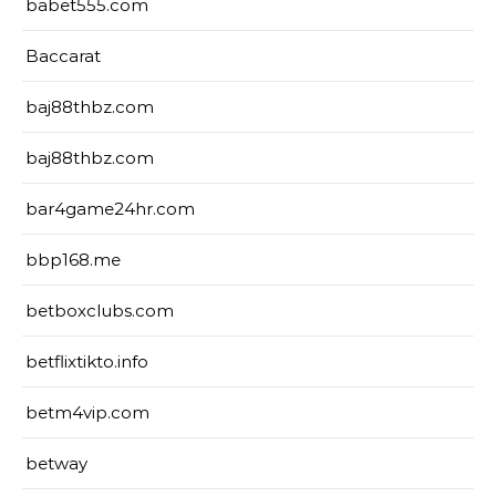
babet555.com
Baccarat
baj88thbz.com
baj88thbz.com
bar4game24hr.com
bbp168.me
betboxclubs.com
betflixtikto.info
betm4vip.com
betway