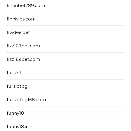
finfinbet789.com
finnivips.com
fiwdee.bet
fizz169bet.com
fizz169bet.com
fullslot
fullslotpg
fullslotpg168.com
funny18
funny18.in