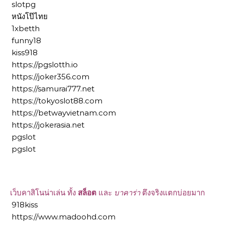
slotpg
หนังโป๊ไทย
1xbetth
funny18
kiss918
https://pgslotth.io
https://joker356.com
https://samurai777.net
https://tokyoslot88.com
https://betwayvietnam.com
https://jokerasia.net
pgslot
pgslot
เว็บคาสิโนน่าเล่น ทั้ง
สล็อต
และ
บาคาร่า
ตึงจริงแตกบ่อยมาก
918kiss
https://www.madoohd.com