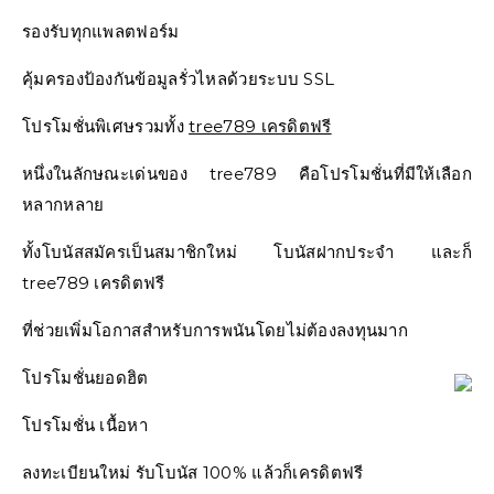
รองรับทุกแพลตฟอร์ม
คุ้มครองป้องกันข้อมูลรั่วไหลด้วยระบบ SSL
โปรโมชั่นพิเศษรวมทั้ง
tree789 เครดิตฟรี
หนึ่งในลักษณะเด่นของ tree789 คือโปรโมชั่นที่มีให้เลือก
หลากหลาย
ทั้งโบนัสสมัครเป็นสมาชิกใหม่ โบนัสฝากประจำ และก็
tree789 เครดิตฟรี
ที่ช่วยเพิ่มโอกาสสำหรับการพนันโดยไม่ต้องลงทุนมาก
โปรโมชั่นยอดฮิต
โปรโมชั่น เนื้อหา
ลงทะเบียนใหม่ รับโบนัส 100% แล้วก็เครดิตฟรี