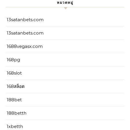
หมวดหมู่
ลอง Top 62 by Lourdes
13satanbets.com
13satanbets.com
1688vegasx.com
168pg
168slot
168สล็อต
188bet
188betth
1xbetth