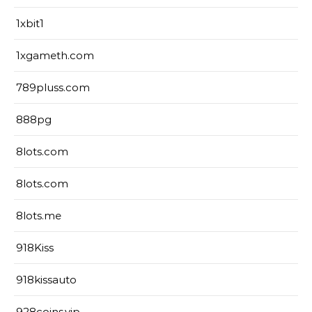
1xbit1
1xgameth.com
789pluss.com
888pg
8lots.com
8lots.com
8lots.me
918Kiss
918kissauto
928coins.vip