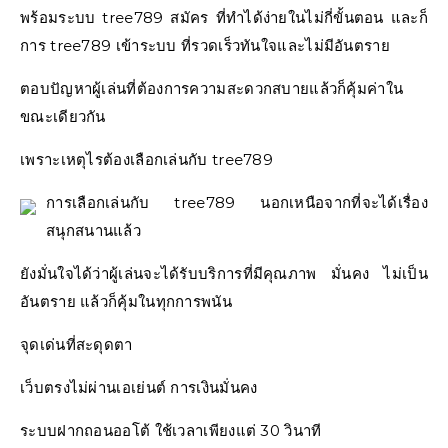
พร้อมระบบ tree789 สมัคร ที่ทำได้ง่ายในไม่กี่ขั้นตอน และก็
การ tree789 เข้าระบบ ที่รวดเร็วทันใจและไม่มีอันตราย
ตอบปัญหาผู้เล่นที่ต้องการความสะดวกสบายแล้วก็คุ้มค่าใน
ขณะเดียวกัน
เพราะเหตุไรต้องเลือกเล่นกับ tree789
การเลือกเล่นกับ tree789 นอกเหนือจากที่จะได้เรื่อง
สนุกสนานแล้ว
ยังมั่นใจได้ว่าผู้เล่นจะได้รับบริการที่มีคุณภาพ มั่นคง ไม่เป็น
อันตราย แล้วก็คุ้มในทุกการพนัน
จุดเด่นที่สะดุดตา
เว็บตรงไม่ผ่านเอเย่นต์ การเงินมั่นคง
ระบบฝากถอนออโต้ ใช้เวลาเพียงแต่ 30 วินาที