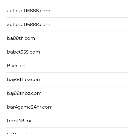
autoslot16888.com
autoslot16888.com
ba88th.com
babet555.com
Baccarat
baj88thbz.com
baj88thbz.com
bar4game24hr.com
bbp168.me