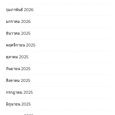
กุมภาพันธ์ 2026
มกราคม 2026
ธันวาคม 2025
พฤศจิกายน 2025
ตุลาคม 2025
กันยายน 2025
สิงหาคม 2025
กรกฎาคม 2025
มิถุนายน 2025