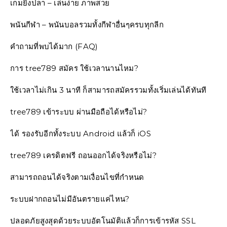
เกมยิงปลา – เล่นง่าย ภาพสวย
พนันกีฬา – พนันบอลรวมทั้งกีฬาอื่นๆครบทุกลีก
คำถามที่พบได้มาก (FAQ)
การ tree789 สมัคร ใช้เวลานานไหม?
ใช้เวลาไม่เกิน 3 นาที ก็สามารถสมัครรวมทั้งเริ่มเล่นได้ทันที
tree789 เข้าระบบ ผ่านมือถือได้หรือไม่?
ได้ รองรับอีกทั้งระบบ Android แล้วก็ iOS
tree789 เครดิตฟรี ถอนออกได้จริงหรือไม่?
สามารถถอนได้จริงตามเงื่อนไขที่กำหนด
ระบบฝากถอนไม่มีอันตรายแค่ไหน?
ปลอดภัยสูงสุดด้วยระบบอัตโนมัติแล้วก็การเข้ารหัส SSL