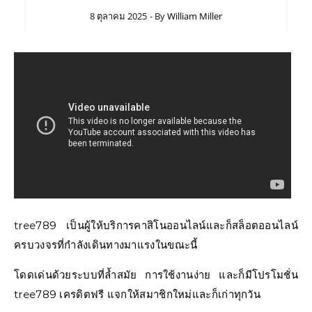
8 ตุลาคม 2025
- By
William Miller
tree789 เป็นผู้ให้บริการคาสิโนออนไลน์และก็สล็อตออนไลน์
ครบวงจรที่กำลังเดินทางมาแรงในขณะนี้
โดดเด่นด้วยระบบที่ล้ำสมัย การใช้งานง่าย และก็มีโปรโมชั่น
tree789 เครดิตฟรี แจกให้สมาชิกใหม่และก็เก่าทุกวัน