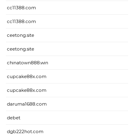
cc11388.com
cc11388.com
ceetong.site
ceetong.site
chinatown888.win
cupcake88x.com
cupcake88x.com
daruma1688.com
debet
dgb222hot.com