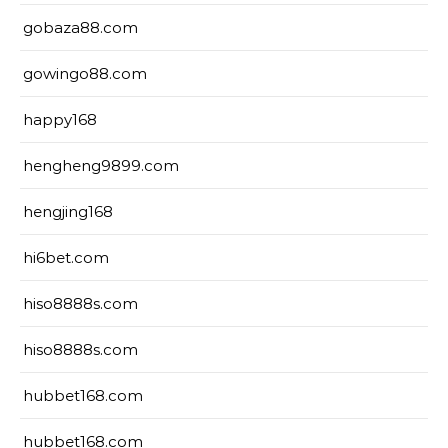
gobaza88.com
gowingo88.com
happy168
hengheng9899.com
hengjing168
hi6bet.com
hiso8888s.com
hiso8888s.com
hubbet168.com
hubbet168.com