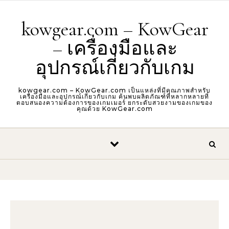
Skip to content
kowgear.com – KowGear
– เครื่องมือและ
อุปกรณ์เกี่ยวกับเกม
kowgear.com – KowGear.com เป็นแหล่งที่มีคุณภาพสำหรับ
เครื่องมือและอุปกรณ์เกี่ยวกับเกม ค้นพบผลิตภัณฑ์ที่หลากหลายที่
ตอบสนองความต้องการของเกมเมอร์ ยกระดับสวยงามของเกมของ
คุณด้วย KowGear.com