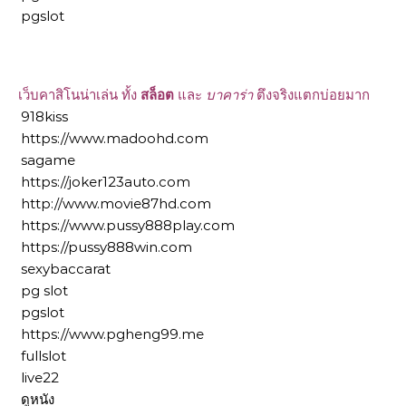
pgslot
เว็บคาสิโนน่าเล่น ทั้ง
สล็อต
และ
บาคาร่า
ตึงจริงแตกบ่อยมาก
918kiss
https://www.madoohd.com
sagame
https://joker123auto.com
http://www.movie87hd.com
https://www.pussy888play.com
https://pussy888win.com
sexybaccarat
pg slot
pgslot
https://www.pgheng99.me
fullslot
live22
ดูหนัง