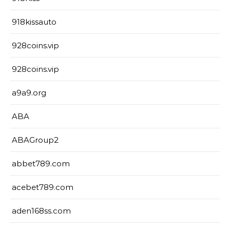
918kissauto
928coins.vip
928coins.vip
a9a9.org
ABA
ABAGroup2
abbet789.com
acebet789.com
aden168ss.com