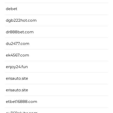
debet
dgb222hot.com
dr888bet.com
du2477.com
ek4567.com
enjoy24.fun
erisauto.site
erisauto.site
etbet16888.com