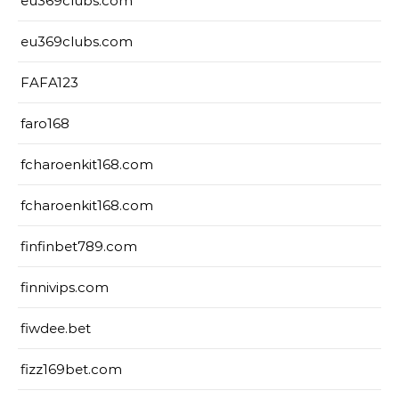
eu369clubs.com
eu369clubs.com
FAFA123
faro168
fcharoenkit168.com
fcharoenkit168.com
finfinbet789.com
finnivips.com
fiwdee.bet
fizz169bet.com