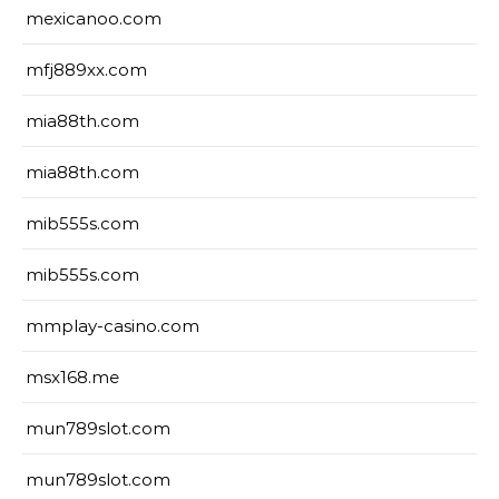
mexicanoo.com
mfj889xx.com
mia88th.com
mia88th.com
mib555s.com
mib555s.com
mmplay-casino.com
msx168.me
mun789slot.com
mun789slot.com