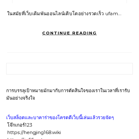
ในสมัยที่เว็บเดิมพันออนไลน์เติบโตอย่างรวดเร็ว ufam…
CONTINUE READING
ค้นหาสำหรับ:
การบรรลุเป้าหมายมักมากับการตัดสินใจของเราในเวลาที่เรารับ
มันอย่างจริงใจ
เว็บสล็อตและบาคาร่าของโครตดีเว็บนี้เล่นแล้วรวยจัดๆ
โจ๊กเกอร์123
https://hengjing168.wiki