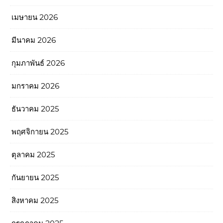
เมษายน 2026
มีนาคม 2026
กุมภาพันธ์ 2026
มกราคม 2026
ธันวาคม 2025
พฤศจิกายน 2025
ตุลาคม 2025
กันยายน 2025
สิงหาคม 2025