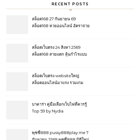
RECENT POSTS
สล็อต168 27 กันยายน 69
สล็อต168 หวยออนไลน์ อัตราจ่าย
มากที่สุด ของไทย โปรโมชั่น
เครดิตฟรี 100% กล่องสุ่มเฮงเฮง
รับเครดิตฟรี ไลฟ์สด สล็อต ยิงปลา
สล็อตเว็บตรง 24 สิงหา 2569
กีฬา ไพ่ เครดิตฟรี แจก เครดิตฟรี
สล็อต168 สายแตก ลุ้นกำไรแบบ
เยอะที่สุด Top 17 by Lacy
ไม่เสียฟีล ทุกยอดฝาก 10% ฝาก-
Hengjing168d.com
ถอน อัตโนมัติ คุ้มค่าการเดิมพัน
ที่สุดในวงการ สล็อตเว็บตรง ของ
สล็อตเว็บตรง websiteใหญ่
รางวัลกำลังรอ เจ้าของใหม่ Top
สล็อตออนไลน์มาแรง รวมเกม
24 by Kelly
ยอดนิยม พร้อมเคล็ดลับก่อนเริ่ม
tangtem168e.com
เล่น คาสิโนออนไลน์ เว็บเปิดใหม่
ทดลองเล่น Top 49 by Danny
บาคาร่า คู่มือเลือกเว็บไพ่ที่ควรรู้
Jin888.asia 8 สิงหาคม 2026
Top 59 by Nydia
sexy168c.com ลุ้นรับ I
PHONE17 PRO MAX ระบบ
อัตโนมัติเจ้าแรก สัมผัสโต๊ะสด
พุซซี่888 pussy888play.me 7
ระดับพรีเมียม sexy168 เข้าเล่น
กันยายน 2569 พุซซี่888 มิติใหม่