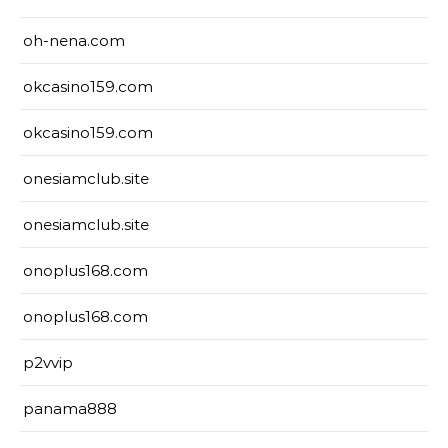
oh-nena.com
okcasino159.com
okcasino159.com
onesiamclub.site
onesiamclub.site
onoplus168.com
onoplus168.com
p2vvip
panama888