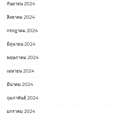
กันยายน 2024
สิงหาคม 2024
กรกฎาคม 2024
มิถุนายน 2024
พฤษภาคม 2024
เมษายน 2024
มีนาคม 2024
กุมภาพันธ์ 2024
มกราคม 2024