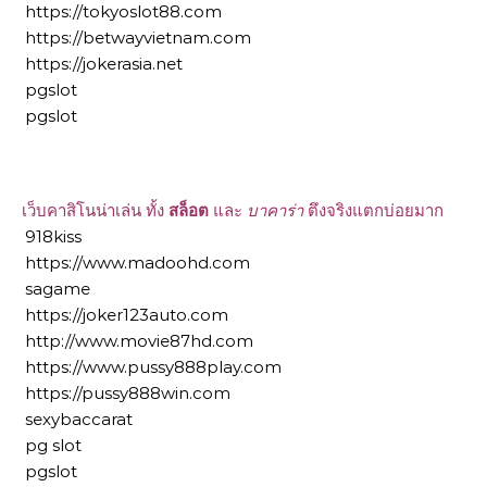
https://tokyoslot88.com
https://betwayvietnam.com
https://jokerasia.net
pgslot
pgslot
เว็บคาสิโนน่าเล่น ทั้ง
สล็อต
และ
บาคาร่า
ตึงจริงแตกบ่อยมาก
918kiss
https://www.madoohd.com
sagame
https://joker123auto.com
http://www.movie87hd.com
https://www.pussy888play.com
https://pussy888win.com
sexybaccarat
pg slot
pgslot