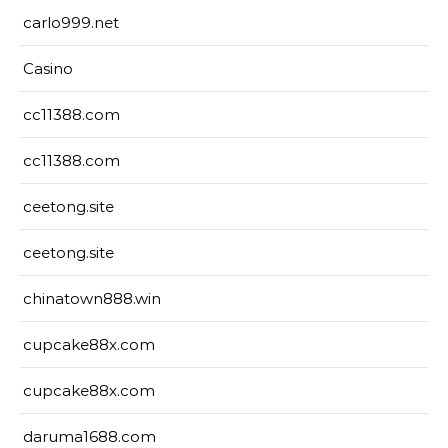
carlo999.net
Casino
cc11388.com
cc11388.com
ceetong.site
ceetong.site
chinatown888.win
cupcake88x.com
cupcake88x.com
daruma1688.com