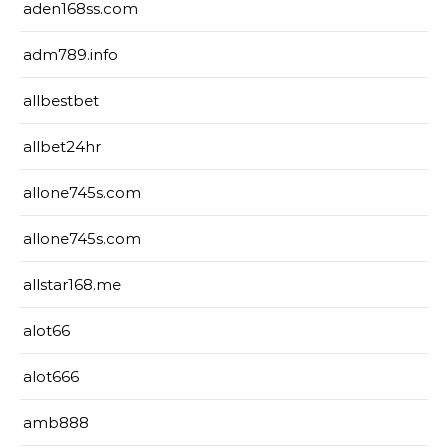
aden168ss.com
adm789.info
allbestbet
allbet24hr
allone745s.com
allone745s.com
allstar168.me
alot66
alot666
amb888