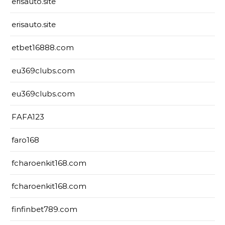
erisauto.site
erisauto.site
etbet16888.com
eu369clubs.com
eu369clubs.com
FAFA123
faro168
fcharoenkit168.com
fcharoenkit168.com
finfinbet789.com