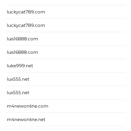
luckycat789.com
luckycat789.com
luis16888.com
luis16888.com
luke999.net
lux555.net
lux555.net
m4newonline.com
m4newonline.net