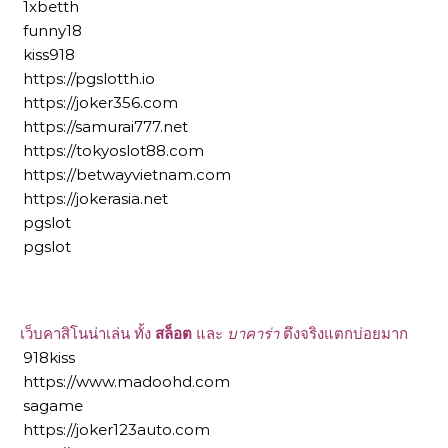
1xbetth
funny18
kiss918
https://pgslotth.io
https://joker356.com
https://samurai777.net
https://tokyoslot88.com
https://betwayvietnam.com
https://jokerasia.net
pgslot
pgslot
เว็บคาสิโนน่าเล่น ทั้ง
สล็อต
และ
บาคาร่า
ตึงจริงแตกบ่อยมาก
918kiss
https://www.madoohd.com
sagame
https://joker123auto.com