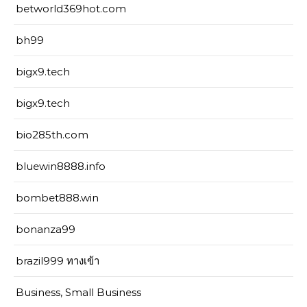
betworld369hot.com
bh99
bigx9.tech
bigx9.tech
bio285th.com
bluewin8888.info
bombet888.win
bonanza99
brazil999 ทางเข้า
Business, Small Business