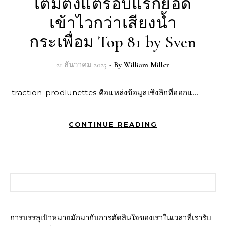
เต็มตั้งแต่รอบแรกยอด
เข้าไวกว่าเสียงน้ำ
กระเพื่อม Top 81 by Sven
21 ธันวาคม 2025
- By
William Miller
traction-prodlunettes คือแหล่งข้อมูลเชิงลึกที่ออกแ…
CONTINUE READING
ค้นหาสำหรับ:
การบรรลุเป้าหมายมักมากับการตัดสินใจของเราในเวลาที่เรารับ