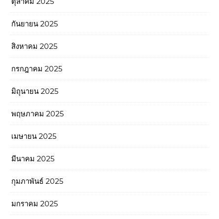
ตุลาคม 2025
กันยายน 2025
สิงหาคม 2025
กรกฎาคม 2025
มิถุนายน 2025
พฤษภาคม 2025
เมษายน 2025
มีนาคม 2025
กุมภาพันธ์ 2025
มกราคม 2025