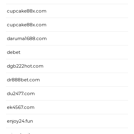
cupcake88x.com
cupcake88x.com
daruma1688.com
debet
dgb222hot.com
dr888bet.com
du2477.com
ek4567.com
enjoy24.fun