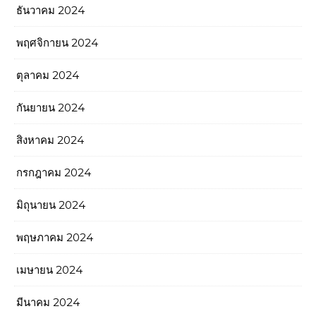
ธันวาคม 2024
พฤศจิกายน 2024
ตุลาคม 2024
กันยายน 2024
สิงหาคม 2024
กรกฎาคม 2024
มิถุนายน 2024
พฤษภาคม 2024
เมษายน 2024
มีนาคม 2024