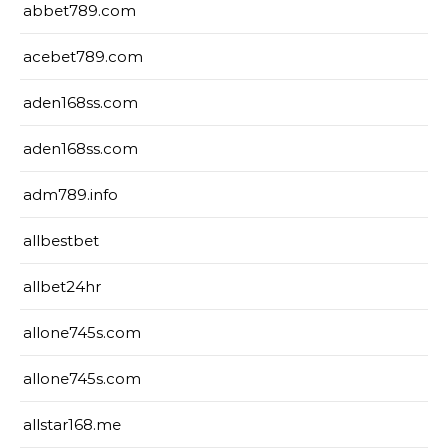
abbet789.com
acebet789.com
aden168ss.com
aden168ss.com
adm789.info
allbestbet
allbet24hr
allone745s.com
allone745s.com
allstar168.me