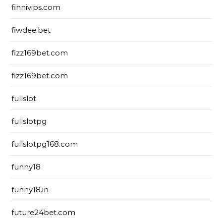
finnivips.com
fiwdee.bet
fizz169bet.com
fizz169bet.com
fullslot
fullslotpg
fullslotpg168.com
funny18
funny18.in
future24bet.com