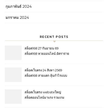
กุมภาพันธ์ 2024
มกราคม 2024
RECENT POSTS
สล็อต168 27 กันยายน 69
สล็อต168 หวยออนไลน์ อัตราจ่าย
มากที่สุด ของไทย โปรโมชั่น
เครดิตฟรี 100% กล่องสุ่มเฮงเฮง
รับเครดิตฟรี ไลฟ์สด สล็อต ยิงปลา
สล็อตเว็บตรง 24 สิงหา 2569
กีฬา ไพ่ เครดิตฟรี แจก เครดิตฟรี
สล็อต168 สายแตก ลุ้นกำไรแบบ
เยอะที่สุด Top 17 by Lacy
ไม่เสียฟีล ทุกยอดฝาก 10% ฝาก-
Hengjing168d.com
ถอน อัตโนมัติ คุ้มค่าการเดิมพัน
ที่สุดในวงการ สล็อตเว็บตรง ของ
สล็อตเว็บตรง websiteใหญ่
รางวัลกำลังรอ เจ้าของใหม่ Top
สล็อตออนไลน์มาแรง รวมเกม
24 by Kelly
ยอดนิยม พร้อมเคล็ดลับก่อนเริ่ม
tangtem168e.com