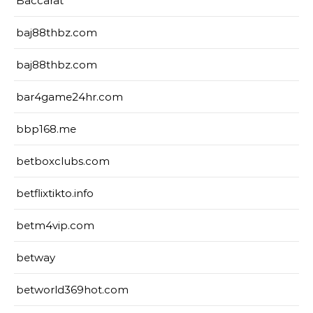
Baccarat
baj88thbz.com
baj88thbz.com
bar4game24hr.com
bbp168.me
betboxclubs.com
betflixtikto.info
betm4vip.com
betway
betworld369hot.com