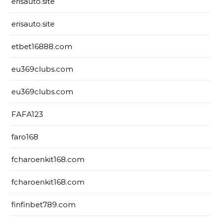
erisauto.site
erisauto.site
etbet16888.com
eu369clubs.com
eu369clubs.com
FAFA123
faro168
fcharoenkit168.com
fcharoenkit168.com
finfinbet789.com