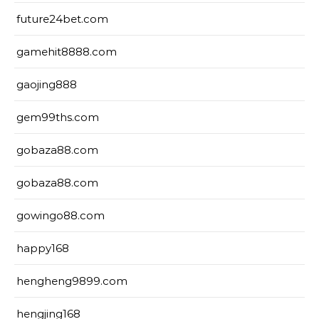
future24bet.com
gamehit8888.com
gaojing888
gem99ths.com
gobaza88.com
gobaza88.com
gowingo88.com
happy168
hengheng9899.com
hengjing168