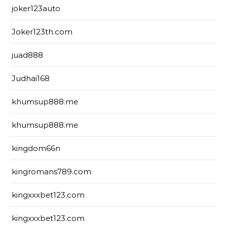
joker123auto
Joker123th.com
juad888
Judhai168
khumsup888.me
khumsup888.me
kingdom66n
kingromans789.com
kingxxxbet123.com
kingxxxbet123.com