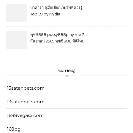
เล่น คาสิโนออนไลน์ เว็บเปิดใหม่
ทดลองเล่น Top 49 by Danny
บาคาร่า คู่มือเลือกเว็บไพ่ที่ควรรู้
Jin888.asia 8 สิงหาคม 2026
Top 59 by Nydia
sexy168c.com ลุ้นรับ I
PHONE17 PRO MAX ระบบ
อัตโนมัติเจ้าแรก สัมผัสโต๊ะสด
พุซซี่888 pussy888play.me 7
ระดับพรีเมียม sexy168 เข้าเล่น
กันยายน 2569 พุซซี่888 มิติใหม่
วันนี้ รับโปรดีทันที 22 Sep 2569
แห่ง สล็อตออนไลน์ แคชแบค
10% คาสิโนออนไลน์ 5ดาว
สวรรค์ของนักลงทุน
pussy888play รอไม่ได้ ต้อง
หมวดหมู่
ลอง Top 62 by Lourdes
13satanbets.com
13satanbets.com
1688vegasx.com
168pg