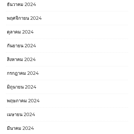
ธันวาคม 2024
พฤศจิกายน 2024
ตุลาคม 2024
กันยายน 2024
สิงหาคม 2024
กรกฎาคม 2024
มิถุนายน 2024
พฤษภาคม 2024
เมษายน 2024
มีนาคม 2024