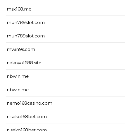
msx168.me
mun789slot.com
mun789slot.com
mwin9s.com
nakoya1688.site
nbwin.me
nbwin.me
nemo168casino.com
niseko168bet.com
niseko168bet.com