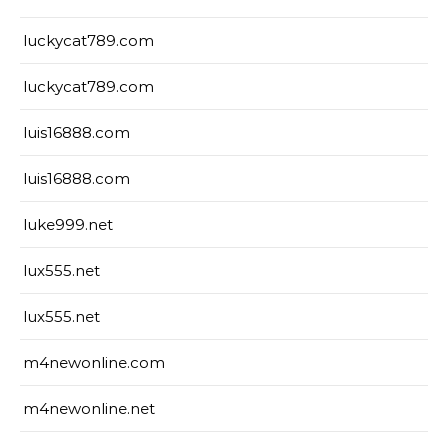
luckycat789.com
luckycat789.com
luis16888.com
luis16888.com
luke999.net
lux555.net
lux555.net
m4newonline.com
m4newonline.net