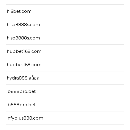
hi6bet.com
hiso8888s.com
hiso8888s.com
hubbet168.com
hubbet168.com
hydra888 สล็อต
ib888pro.bet
ib888pro.bet
infyplus888.com