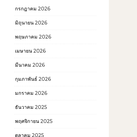
กรกฎาคม 2026
มิถุนายน 2026
พฤษภาคม 2026
เมษายน 2026
มีนาคม 2026
กุมภาพันธ์ 2026
มกราคม 2026
ธันวาคม 2025
พฤศจิกายน 2025
ตุลาคม 2025