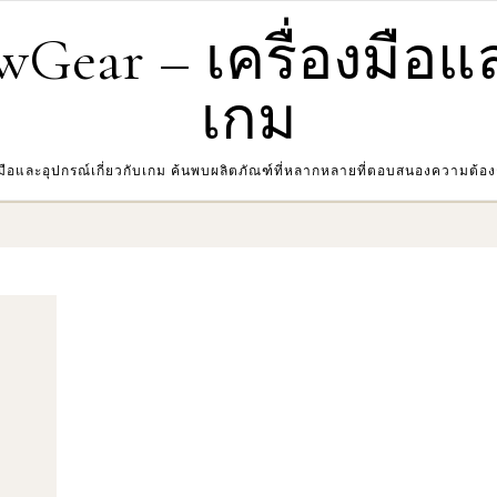
Gear – เครื่องมือแ
เกม
มือและอุปกรณ์เกี่ยวกับเกม ค้นพบผลิตภัณฑ์ที่หลากหลายที่ตอบสนองความ