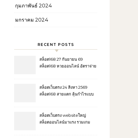
กุมภาพันธ์ 2024
มกราคม 2024
RECENT POSTS
สล็อต168 27 กันยายน 69
สล็อต168 หวยออนไลน์ อัตราจ่าย
มากที่สุด ของไทย โปรโมชั่น
เครดิตฟรี 100% กล่องสุ่มเฮงเฮง
รับเครดิตฟรี ไลฟ์สด สล็อต ยิงปลา
สล็อตเว็บตรง 24 สิงหา 2569
กีฬา ไพ่ เครดิตฟรี แจก เครดิตฟรี
สล็อต168 สายแตก ลุ้นกำไรแบบ
เยอะที่สุด Top 17 by Lacy
ไม่เสียฟีล ทุกยอดฝาก 10% ฝาก-
Hengjing168d.com
ถอน อัตโนมัติ คุ้มค่าการเดิมพัน
ที่สุดในวงการ สล็อตเว็บตรง ของ
สล็อตเว็บตรง websiteใหญ่
รางวัลกำลังรอ เจ้าของใหม่ Top
สล็อตออนไลน์มาแรง รวมเกม
24 by Kelly
ยอดนิยม พร้อมเคล็ดลับก่อนเริ่ม
tangtem168e.com
เล่น คาสิโนออนไลน์ เว็บเปิดใหม่