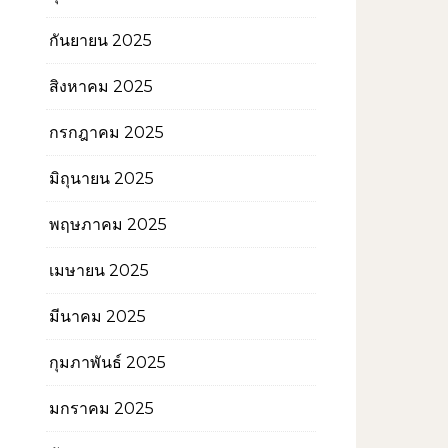
กันยายน 2025
สิงหาคม 2025
กรกฎาคม 2025
มิถุนายน 2025
พฤษภาคม 2025
เมษายน 2025
มีนาคม 2025
กุมภาพันธ์ 2025
มกราคม 2025