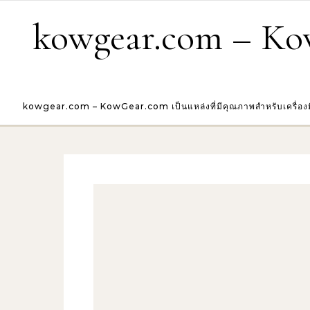
Skip to content
kowgear.com – Kow
kowgear.com – KowGear.com เป็นแหล่งที่มีคุณภาพสำหรับเครื่อง