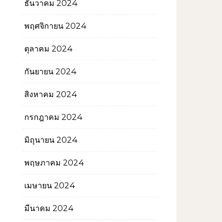
ธันวาคม 2024
พฤศจิกายน 2024
ตุลาคม 2024
กันยายน 2024
สิงหาคม 2024
กรกฎาคม 2024
มิถุนายน 2024
พฤษภาคม 2024
เมษายน 2024
มีนาคม 2024