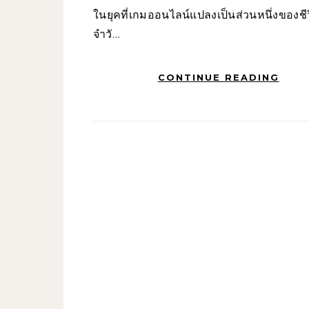
ในยุคที่เกมออนไลน์แปลงเป็นส่วนหนึ่งของชีวิตประ
จำวั…
CONTINUE READING