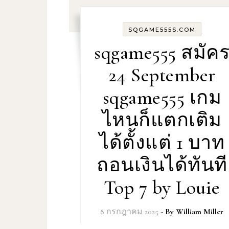
SQGAME555S.COM
sqgame555 สมัค
24 September
sqgame555 เกม
ไหนก็แตกเติม
ได้ตั้งแต่ 1 บาท
ถอนเงินได้ทันที
Top 7 by Louie
8 กรกฎาคม 2025
- By
William Miller