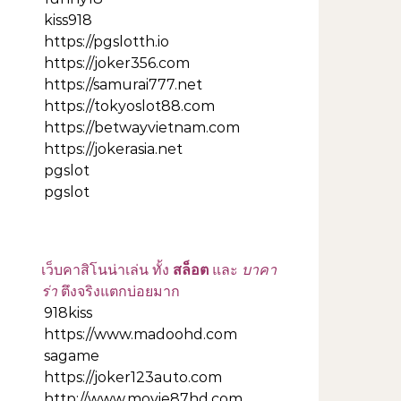
kiss918
https://pgslotth.io
https://joker356.com
https://samurai777.net
https://tokyoslot88.com
https://betwayvietnam.com
https://jokerasia.net
pgslot
pgslot
เว็บคาสิโนน่าเล่น ทั้ง
สล็อต
และ
บาคา
ร่า
ตึงจริงแตกบ่อยมาก
918kiss
https://www.madoohd.com
sagame
https://joker123auto.com
http://www.movie87hd.com