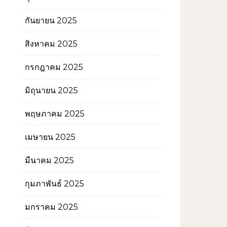
กันยายน 2025
สิงหาคม 2025
กรกฎาคม 2025
มิถุนายน 2025
พฤษภาคม 2025
เมษายน 2025
มีนาคม 2025
กุมภาพันธ์ 2025
มกราคม 2025