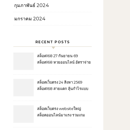
กุมภาพันธ์ 2024
มกราคม 2024
RECENT POSTS
สล็อต168 27 กันยายน 69
สล็อต168 หวยออนไลน์ อัตราจ่าย
มากที่สุด ของไทย โปรโมชั่น
เครดิตฟรี 100% กล่องสุ่มเฮงเฮง
รับเครดิตฟรี ไลฟ์สด สล็อต ยิงปลา
สล็อตเว็บตรง 24 สิงหา 2569
กีฬา ไพ่ เครดิตฟรี แจก เครดิตฟรี
สล็อต168 สายแตก ลุ้นกำไรแบบ
เยอะที่สุด Top 17 by Lacy
ไม่เสียฟีล ทุกยอดฝาก 10% ฝาก-
Hengjing168d.com
ถอน อัตโนมัติ คุ้มค่าการเดิมพัน
ที่สุดในวงการ สล็อตเว็บตรง ของ
สล็อตเว็บตรง websiteใหญ่
รางวัลกำลังรอ เจ้าของใหม่ Top
สล็อตออนไลน์มาแรง รวมเกม
24 by Kelly
ยอดนิยม พร้อมเคล็ดลับก่อนเริ่ม
tangtem168e.com
เล่น คาสิโนออนไลน์ เว็บเปิดใหม่