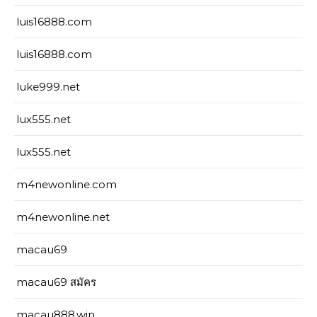
luis16888.com
luis16888.com
luke999.net
lux555.net
lux555.net
m4newonline.com
m4newonline.net
macau69
macau69 สมัคร
macau888.win