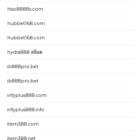
hiso8888s.com
hubbet168.com
hubbet168.com
hydra888 สล็อต
ib888pro.bet
ib888pro.bet
infyplus888.com
infyplus888.info
item388.com
item388.net