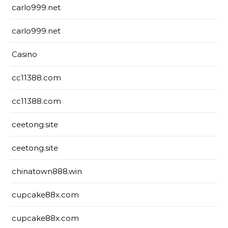
carlo999.net
carlo999.net
Casino
cc11388.com
cc11388.com
ceetong.site
ceetong.site
chinatown888.win
cupcake88x.com
cupcake88x.com