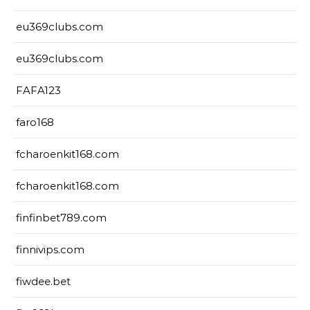
eu369clubs.com
eu369clubs.com
FAFA123
faro168
fcharoenkit168.com
fcharoenkit168.com
finfinbet789.com
finnivips.com
fiwdee.bet