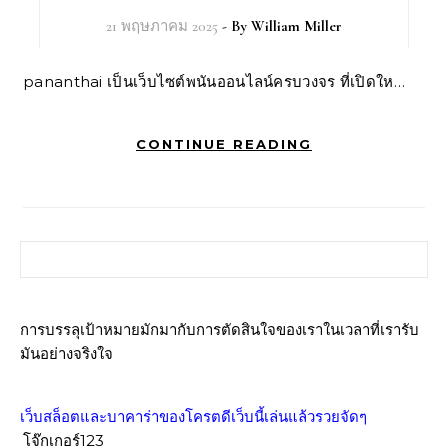
21 พฤษภาคม 2025
- By
William Miller
pananthai เป็นเว็บไซต์พนันออนไลน์ครบวงจร ที่เปิดให…
CONTINUE READING
ค้นหาสำหรับ:
การบรรลุเป้าหมายมักมากับการตัดสินใจของเราในเวลาที่เรารับ
มันอย่างจริงใจ
เว็บสล็อตและบาคาร่าของโครตดีเว็บนี้เล่นแล้วรวยจัดๆ
โจ๊กเกอร์123