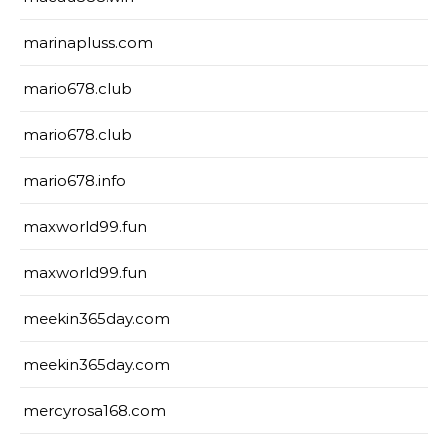
marinapluss.com
mario678.club
mario678.club
mario678.info
maxworld99.fun
maxworld99.fun
meekin365day.com
meekin365day.com
mercyrosa168.com