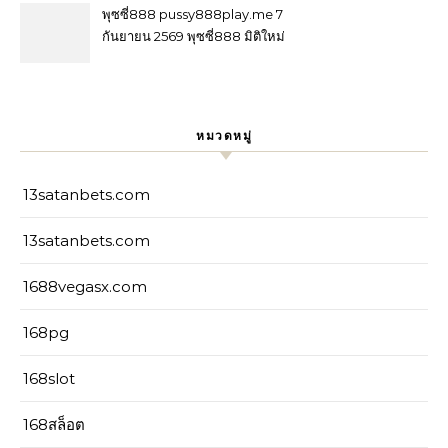
อัตโนมัติเจ้าแรก สัมผัสโต๊ะสด
พุซซี่888 pussy888play.me 7
ระดับพรีเมียม sexy168 เข้าเล่น
กันยายน 2569 พุซซี่888 มิติใหม่
วันนี้ รับโปรดีทันที 22 Sep 2569
แห่ง สล็อตออนไลน์ แคชแบค
10% คาสิโนออนไลน์ 5ดาว
สวรรค์ของนักลงทุน
pussy888play รอไม่ได้ ต้อง
หมวดหมู่
ลอง Top 62 by Lourdes
13satanbets.com
13satanbets.com
1688vegasx.com
168pg
168slot
168สล็อต