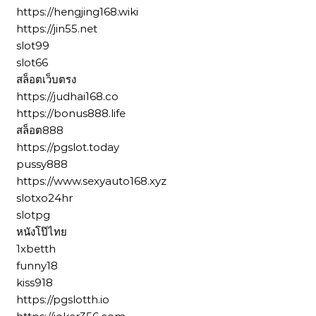
https://hengjing168.wiki
https://jin55.net
slot99
slot66
สล็อตเว็บตรง
https://judhai168.co
https://bonus888.life
สล็อต888
https://pgslot.today
pussy888
https://www.sexyauto168.xyz
slotxo24hr
slotpg
หนังโป๊ไทย
1xbetth
funny18
kiss918
https://pgslotth.io