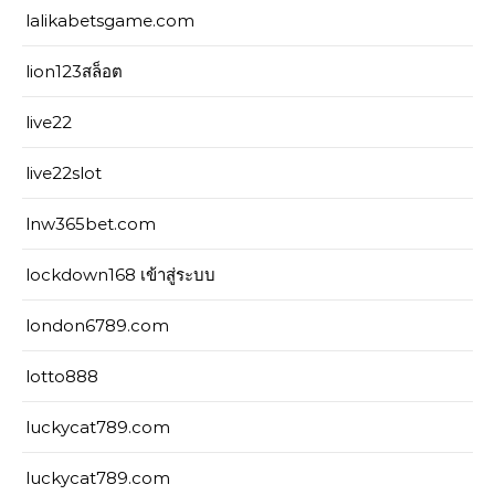
lalikabetsgame.com
lion123สล็อต
live22
live22slot
lnw365bet.com
lockdown168 เข้าสู่ระบบ
london6789.com
lotto888
luckycat789.com
luckycat789.com