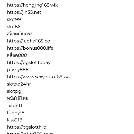
https://hengjing168.wiki
https://jin55.net
slot99
slot66
สล็อตเว็บตรง
https://judhai168.co
https://bonus888.life
สล็อต888
https://pgslot.today
pussy888
https://www.sexyauto168.xyz
slotxo24hr
slotpg
หนังโป๊ไทย
1xbetth
funny18
kiss918
https://pgslotth.io