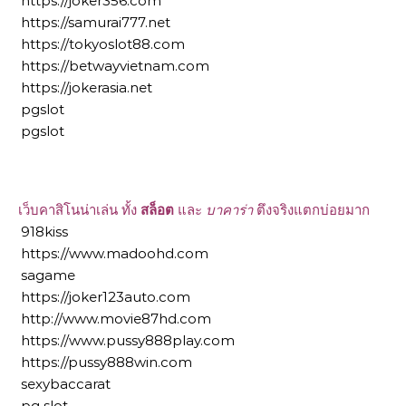
https://joker356.com
https://samurai777.net
https://tokyoslot88.com
https://betwayvietnam.com
https://jokerasia.net
pgslot
pgslot
เว็บคาสิโนน่าเล่น ทั้ง
สล็อต
และ
บาคาร่า
ตึงจริงแตกบ่อยมาก
918kiss
https://www.madoohd.com
sagame
https://joker123auto.com
http://www.movie87hd.com
https://www.pussy888play.com
https://pussy888win.com
sexybaccarat
pg slot