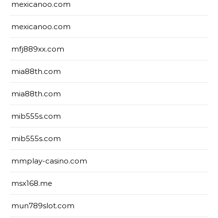
mexicanoo.com
mexicanoo.com
mfj889xx.com
mia88th.com
mia88th.com
mib555s.com
mib555s.com
mmplay-casino.com
msx168.me
mun789slot.com