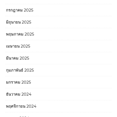
กรกฎาคม 2025
มิถุนายน 2025
พฤษภาคม 2025
เมษายน 2025
มีนาคม 2025
กุมภาพันธ์ 2025
มกราคม 2025
ธันวาคม 2024
พฤศจิกายน 2024