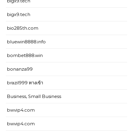
bigx9.tech
bigx9.tech
bio285th.com
bluewin8888.info
bombet888.win
bonanza99
brazil999 ทางเข้า
Business, Small Business
bwvip4.com
bwvip4.com