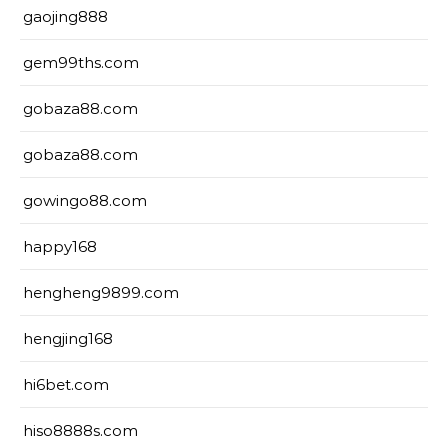
gaojing888
gem99ths.com
gobaza88.com
gobaza88.com
gowingo88.com
happy168
hengheng9899.com
hengjing168
hi6bet.com
hiso8888s.com