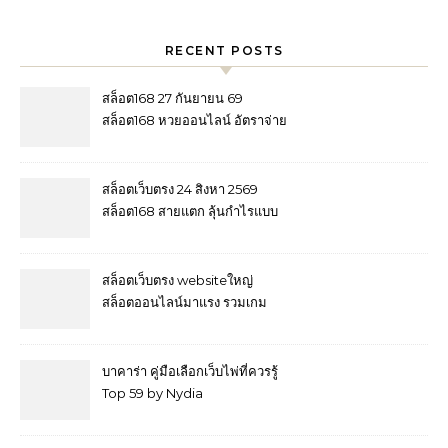
RECENT POSTS
สล็อต168 27 กันยายน 69
สล็อต168 หวยออนไลน์ อัตราจ่าย
มากที่สุด ของไทย โปรโมชั่น
เครดิตฟรี 100% กล่องสุ่มเฮงเฮง
รับเครดิตฟรี ไลฟ์สด สล็อต ยิงปลา
สล็อตเว็บตรง 24 สิงหา 2569
กีฬา ไพ่ เครดิตฟรี แจก เครดิตฟรี
สล็อต168 สายแตก ลุ้นกำไรแบบ
เยอะที่สุด Top 17 by Lacy
ไม่เสียฟีล ทุกยอดฝาก 10% ฝาก-
Hengjing168d.com
ถอน อัตโนมัติ คุ้มค่าการเดิมพัน
ที่สุดในวงการ สล็อตเว็บตรง ของ
สล็อตเว็บตรง websiteใหญ่
รางวัลกำลังรอ เจ้าของใหม่ Top
สล็อตออนไลน์มาแรง รวมเกม
24 by Kelly
ยอดนิยม พร้อมเคล็ดลับก่อนเริ่ม
tangtem168e.com
เล่น คาสิโนออนไลน์ เว็บเปิดใหม่
ทดลองเล่น Top 49 by Danny
บาคาร่า คู่มือเลือกเว็บไพ่ที่ควรรู้
Jin888.asia 8 สิงหาคม 2026
Top 59 by Nydia
sexy168c.com ลุ้นรับ I
PHONE17 PRO MAX ระบบ