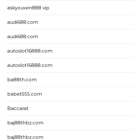
askyouwin888 vip
audi688.com
audi688.com
autoslot16888.com
autoslot16888.com
ba88th.com
babet555.com
Baccarat
baj88thbz.com
baj88thbz.com