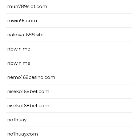
mun789slot.com
mwin9s.com
nakoya1688.site
nbwin.me
nbwin.me
nemo168casino.com
niseko168bet.com
niseko168bet.com
no1huay
no1huay.com