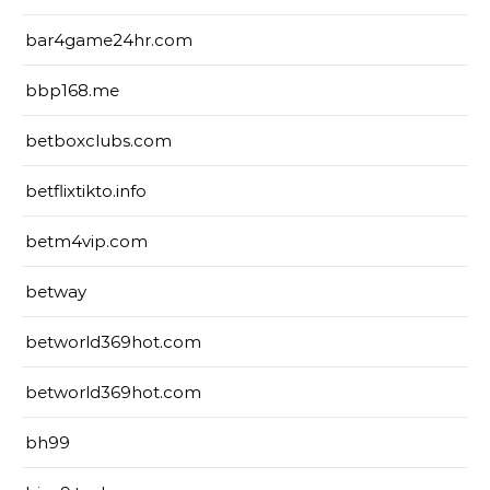
bar4game24hr.com
bbp168.me
betboxclubs.com
betflixtikto.info
betm4vip.com
betway
betworld369hot.com
betworld369hot.com
bh99