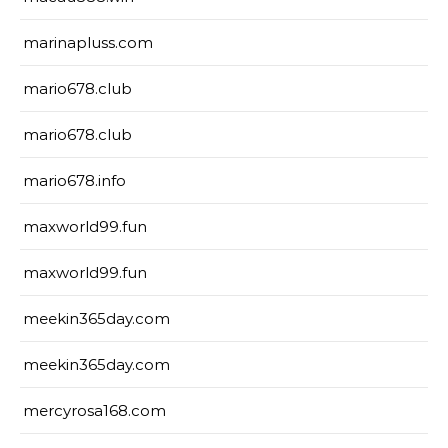
marinapluss.com
mario678.club
mario678.club
mario678.info
maxworld99.fun
maxworld99.fun
meekin365day.com
meekin365day.com
mercyrosa168.com