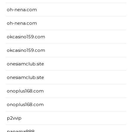
oh-nena.com
oh-nena.com
okcasino159.com
okcasino159.com
onesiamclub.site
onesiamclub.site
onoplus168.com
onoplus168.com
p2vvip
panama888