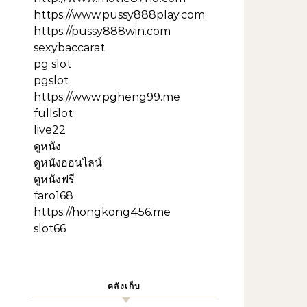
https://www.pussy888play.com
https://pussy888win.com
sexybaccarat
pg slot
pgslot
https://www.pgheng99.me
fullslot
live22
ดูหนัง
ดูหนังออนไลน์
ดูหนังฟรี
faro168
https://hongkong456.me
slot66
คลังเก็บ