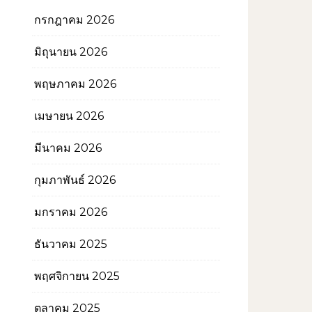
กรกฎาคม 2026
มิถุนายน 2026
พฤษภาคม 2026
เมษายน 2026
มีนาคม 2026
กุมภาพันธ์ 2026
มกราคม 2026
ธันวาคม 2025
พฤศจิกายน 2025
ตุลาคม 2025