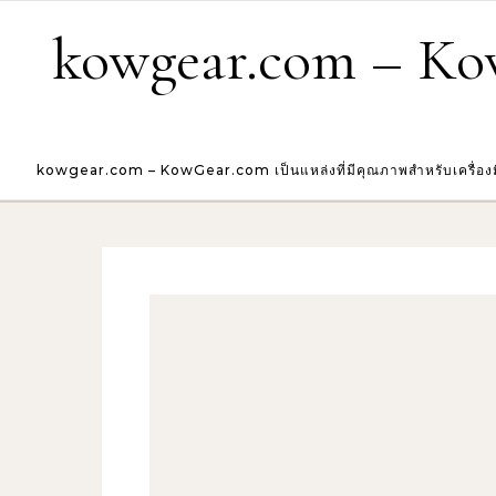
Skip to content
kowgear.com – Kow
kowgear.com – KowGear.com เป็นแหล่งที่มีคุณภาพสำหรับเครื่อง