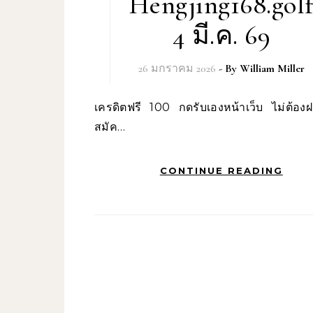
Hengjing168.gol
4 มี.ค. 69
26 มกราคม 2026
- By
William Miller
เครดิตฟรี 100 กดรับเองหน้าเว็บ ไม่ต้องฝากก่อน
สมัค…
CONTINUE READING