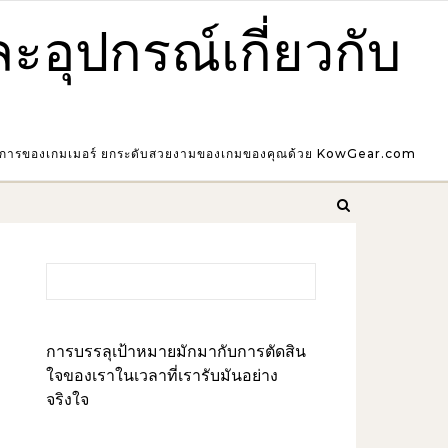
ละอุปกรณ์เกี่ยวกับ
ต้องการของเกมเมอร์ ยกระดับสวยงามของเกมของคุณด้วย KowGear.com
ค้นหาสำหรับ:
การบรรลุเป้าหมายมักมากับการตัดสิน
ใจของเราในเวลาที่เรารับมันอย่าง
จริงใจ