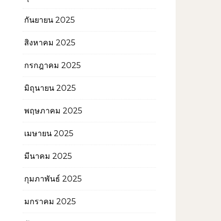
กันยายน 2025
สิงหาคม 2025
กรกฎาคม 2025
มิถุนายน 2025
พฤษภาคม 2025
เมษายน 2025
มีนาคม 2025
กุมภาพันธ์ 2025
มกราคม 2025