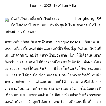
3 มกราคม 2025
- By
William Miller
บันเทิงใจกับสล็อตเว็บไซต์ตรงจาก hongkong456
เว็บไซต์ตรงไม่ผ่านเอเย่นต์ที่ดีที่สุดในไทย ฝากถอนได้ไม่มี
อย่างน้อย สมัครเลย!
มาสนุกกับสล็อตเว็บตรงดีๆจาก hongkong456 กันเถอะนะ
ครับ! สล็อตเว็บตรงไม่ผ่านเอเย่นต์ที่ดีเยี่ยมที่สุดในไทย ลิขสิทธิ์
เกมแท้จากค่ายเกมชั้นแนวหน้าเยอะมาก มีเกมให้เลือกเล่นมาก
ยิ่งกว่า 4,000 เกม ไม่ต้องดาวน์โหลดหรือจัดตั้ง เล่นผ่านโปร
แกรมเบราเซอร์ได้เลยทันที มีโปรโมชั่นแล้วก็กิจกรรมเยอะ
แยะยอมรับได้ทุกเมื่อเชื่อวันตลอด 1 วัน ไม่พลาดสิทธิพิเศษดีๆ
มากมายก่ายกอง เล่นเกมทดสอบก็ได้ เล่นเกมจริงได้อย่าง
ง่ายดายมีเกมแตกหนัก แตกง่าย และแตกจริงมากไม่น้อยเลยที
เดียวเยอะแยะ ฝากถอนง่าย ไม่มีอย่างน้อยสำหรับเพื่อการฝาก
ถอนอีกด้วย ถ้าคุณไม่อยากคลาดโอกาสดีๆแบบนี้ล่ะก็ ลง