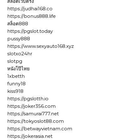
สล็อตเว็บตรง
https://judhai168.co
https://bonus888.life
สล็อต888
https://pgslot.today
pussy888
https://www.sexyauto168.xyz
slotxo24hr
slotpg
หนังโป๊ไทย
1xbetth
funny18
kiss918
https://pgslotth.io
https://joker356.com
https://samurai777.net
https://tokyoslot88.com
https://betwayvietnam.com
https://jokerasia.net