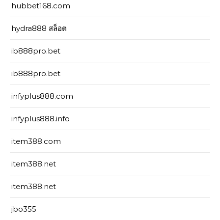
hubbet168.com
hydra888 สล็อต
ib888pro.bet
ib888pro.bet
infyplus888.com
infyplus888.info
item388.com
item388.net
item388.net
jbo355