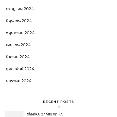
กรกฎาคม 2024
มิถุนายน 2024
พฤษภาคม 2024
เมษายน 2024
มีนาคม 2024
กุมภาพันธ์ 2024
มกราคม 2024
RECENT POSTS
สล็อต168 27 กันยายน 69