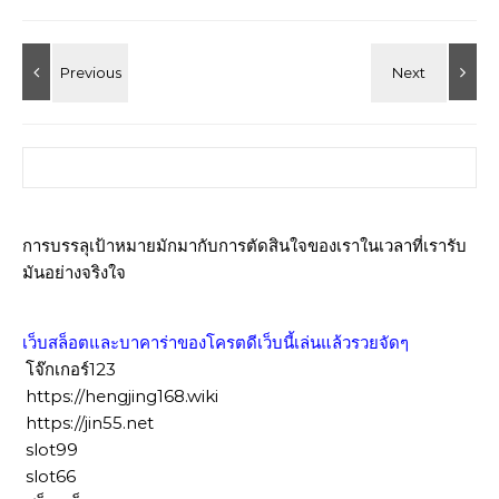
ค้นหาสำหรับ:
การบรรลุเป้าหมายมักมากับการตัดสินใจของเราในเวลาที่เรารับ
มันอย่างจริงใจ
เว็บสล็อตและบาคาร่าของโครตดีเว็บนี้เล่นแล้วรวยจัดๆ
โจ๊กเกอร์123
https://hengjing168.wiki
https://jin55.net
slot99
slot66