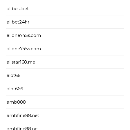
allbestbet
allbet24hr
allone745s.com
allone745s.com
allstar168.me
alot66
alot666
amb888
ambfine88.net
ambfine88.net