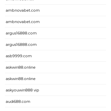
ambnovabet.com
ambnovabet.com
argus16888.com
argus16888.com
asb9999.com
askwin88.online
askwin88.online
askyouwin888 vip
audi688.com