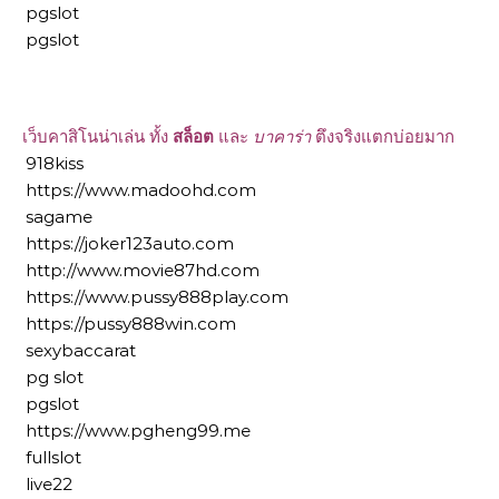
pgslot
pgslot
เว็บคาสิโนน่าเล่น ทั้ง
สล็อต
และ
บาคาร่า
ตึงจริงแตกบ่อยมาก
918kiss
https://www.madoohd.com
sagame
https://joker123auto.com
http://www.movie87hd.com
https://www.pussy888play.com
https://pussy888win.com
sexybaccarat
pg slot
pgslot
https://www.pgheng99.me
fullslot
live22