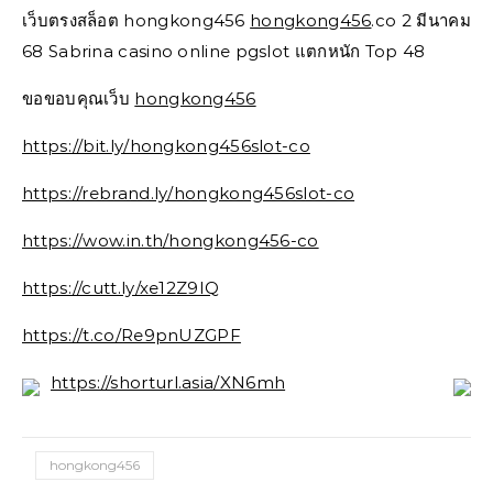
เว็บตรงสล็อต hongkong456
hongkong456
.co 2 มีนาคม
68 Sabrina casino online pgslot แตกหนัก Top 48
ขอขอบคุณเว็บ
hongkong456
https://bit.ly/hongkong456slot-co
https://rebrand.ly/hongkong456slot-co
https://wow.in.th/hongkong456-co
https://cutt.ly/xe12Z9IQ
https://t.co/Re9pnUZGPF
https://shorturl.asia/XN6mh
hongkong456