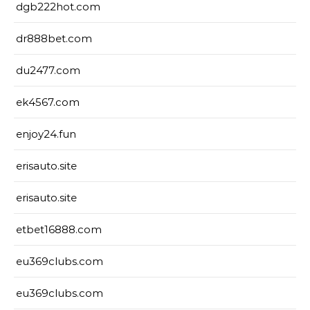
dgb222hot.com
dr888bet.com
du2477.com
ek4567.com
enjoy24.fun
erisauto.site
erisauto.site
etbet16888.com
eu369clubs.com
eu369clubs.com