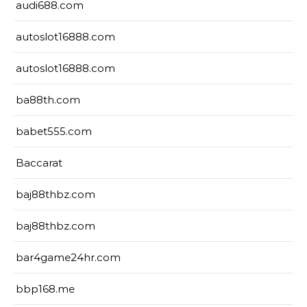
audi688.com
autoslot16888.com
autoslot16888.com
ba88th.com
babet555.com
Baccarat
baj88thbz.com
baj88thbz.com
bar4game24hr.com
bbp168.me