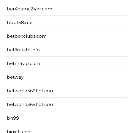
bar4game24hr.com
bbp168.me
betboxclubs.com
betflixtikto.info
betm4vip.com
betway
betworld369hot.com
betworld369hot.com
bh99
bigx9.tech