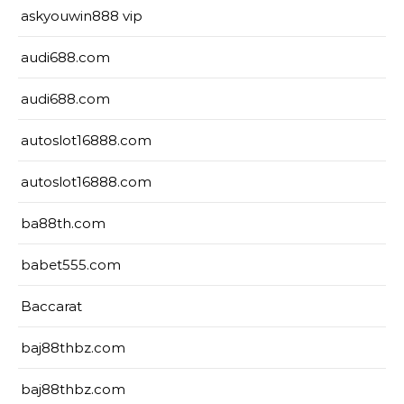
askyouwin888 vip
audi688.com
audi688.com
autoslot16888.com
autoslot16888.com
ba88th.com
babet555.com
Baccarat
baj88thbz.com
baj88thbz.com