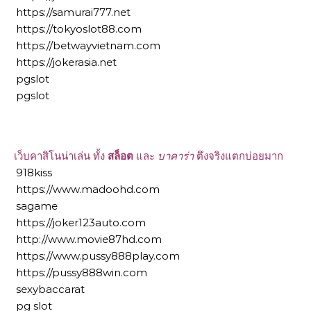
https://samurai777.net
https://tokyoslot88.com
https://betwayvietnam.com
https://jokerasia.net
pgslot
pgslot
เว็บคาสิโนน่าเล่น ทั้ง
สล็อต
และ
บาคาร่า
ตึงจริงแตกบ่อยมาก
918kiss
https://www.madoohd.com
sagame
https://joker123auto.com
http://www.movie87hd.com
https://www.pussy888play.com
https://pussy888win.com
sexybaccarat
pg slot