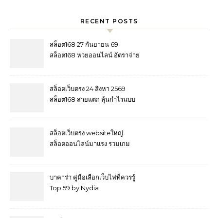
RECENT POSTS
สล็อต168 27 กันยายน 69
สล็อต168 หวยออนไลน์ อัตราจ่าย
มากที่สุด ของไทย โปรโมชั่น
เครดิตฟรี 100% กล่องสุ่มเฮงเฮง
รับเครดิตฟรี ไลฟ์สด สล็อต ยิงปลา
สล็อตเว็บตรง 24 สิงหา 2569
กีฬา ไพ่ เครดิตฟรี แจก เครดิตฟรี
สล็อต168 สายแตก ลุ้นกำไรแบบ
เยอะที่สุด Top 17 by Lacy
ไม่เสียฟีล ทุกยอดฝาก 10% ฝาก-
Hengjing168d.com
ถอน อัตโนมัติ คุ้มค่าการเดิมพัน
ที่สุดในวงการ สล็อตเว็บตรง ของ
สล็อตเว็บตรง websiteใหญ่
รางวัลกำลังรอ เจ้าของใหม่ Top
สล็อตออนไลน์มาแรง รวมเกม
24 by Kelly
ยอดนิยม พร้อมเคล็ดลับก่อนเริ่ม
tangtem168e.com
เล่น คาสิโนออนไลน์ เว็บเปิดใหม่
ทดลองเล่น Top 49 by Danny
บาคาร่า คู่มือเลือกเว็บไพ่ที่ควรรู้
Jin888.asia 8 สิงหาคม 2026
Top 59 by Nydia
sexy168c.com ลุ้นรับ I
PHONE17 PRO MAX ระบบ