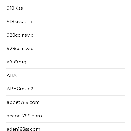
918Kiss
918kissauto
928coins.vip
928coins.vip
a9a9.org
ABA
ABAGroup2
abbet789.com
acebet789.com
aden168ss.com