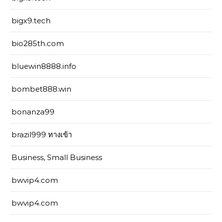
bigx9.tech
bio285th.com
bluewin8888.info
bombet888.win
bonanza99
brazil999 ทางเข้า
Business, Small Business
bwvip4.com
bwvip4.com