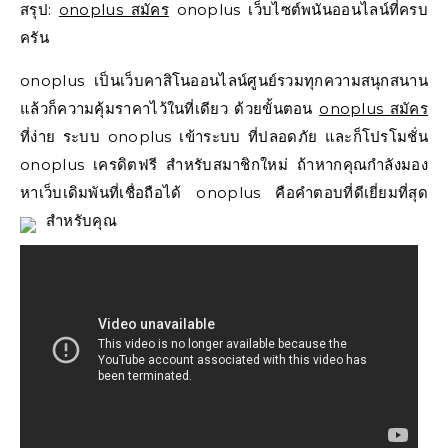
สรุป:
onoplus สมัคร
onoplus เว็บไซต์พนันออนไลน์ที่ครบ
ครัน
onoplus เป็นเว็บคาสิโนออนไลน์ศูนย์รวมทุกความสนุกสนาน
แล้วก็ความคุ้มราคาไว้ในที่เดียว ด้วยขั้นตอน
onoplus สมัคร
ที่ง่าย ระบบ onoplus เข้าระบบ ที่ปลอดภัย และก็โปรโมชั่น
onoplus เครดิตฟรี สำหรับสมาชิกใหม่ ถ้าหากคุณกำลังมอง
หาเว็บเดิมพันที่เชื่อถือได้ onoplus คือคำตอบที่ดีเยี่ยมที่สุด
สำหรับคุณ