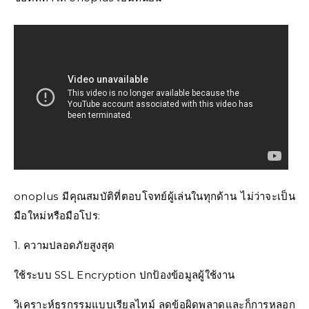
onoplus มีคุณสมบัติที่ตอบโจทย์ผู้เล่นในทุกด้าน ไม่ว่าจะเป็น
มือใหม่หรือมือโปร:
1. ความปลอดภัยสูงสุด
ใช้ระบบ SSL Encryption ปกป้องข้อมูลผู้ใช้งาน
วิเคราะห์ธุรกรรมแบบเรียลไทม์ ลดข้อผิดพลาดและก็การหลอก