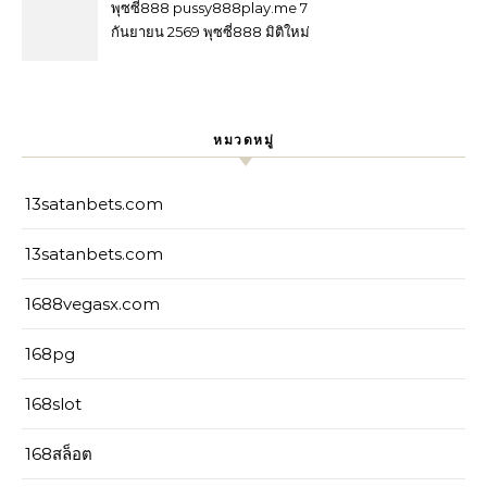
อัตโนมัติเจ้าแรก สัมผัสโต๊ะสด
พุซซี่888 pussy888play.me 7
ระดับพรีเมียม sexy168 เข้าเล่น
กันยายน 2569 พุซซี่888 มิติใหม่
วันนี้ รับโปรดีทันที 22 Sep 2569
แห่ง สล็อตออนไลน์ แคชแบค
10% คาสิโนออนไลน์ 5ดาว
สวรรค์ของนักลงทุน
pussy888play รอไม่ได้ ต้อง
หมวดหมู่
ลอง Top 62 by Lourdes
13satanbets.com
13satanbets.com
1688vegasx.com
168pg
168slot
168สล็อต