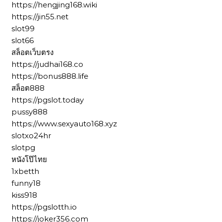
https://hengjing168.wiki
https://jin55.net
slot99
slot66
สล็อตเว็บตรง
https://judhai168.co
https://bonus888.life
สล็อต888
https://pgslot.today
pussy888
https://www.sexyauto168.xyz
slotxo24hr
slotpg
หนังโป๊ไทย
1xbetth
funny18
kiss918
https://pgslotth.io
https://joker356.com