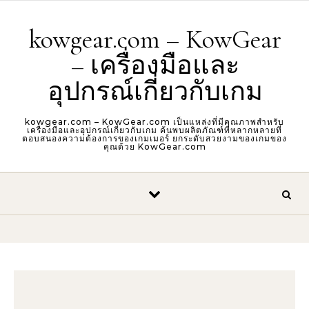
Skip to content
kowgear.com – KowGear
– เครื่องมือและ
อุปกรณ์เกี่ยวกับเกม
kowgear.com – KowGear.com เป็นแหล่งที่มีคุณภาพสำหรับ
เครื่องมือและอุปกรณ์เกี่ยวกับเกม ค้นพบผลิตภัณฑ์ที่หลากหลายที่
ตอบสนองความต้องการของเกมเมอร์ ยกระดับสวยงามของเกมของ
คุณด้วย KowGear.com