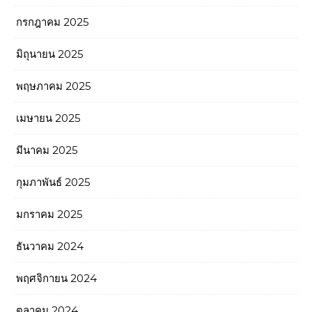
กรกฎาคม 2025
มิถุนายน 2025
พฤษภาคม 2025
เมษายน 2025
มีนาคม 2025
กุมภาพันธ์ 2025
มกราคม 2025
ธันวาคม 2024
พฤศจิกายน 2024
ตุลาคม 2024