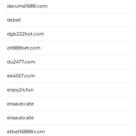
daruma1688.com
debet
dgb222hot.com
dr888bet.com
du2477.com
ek4567.com
enjoy24.fun
erisauto.site
erisauto.site
etbet16888.com