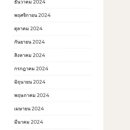
ธันวาคม 2024
พฤศจิกายน 2024
ตุลาคม 2024
กันยายน 2024
สิงหาคม 2024
กรกฎาคม 2024
มิถุนายน 2024
พฤษภาคม 2024
เมษายน 2024
มีนาคม 2024