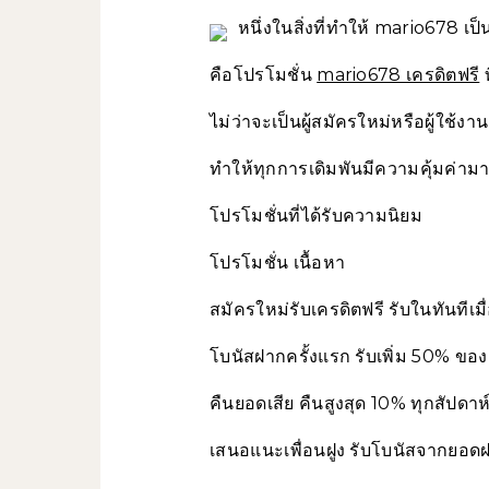
หนึ่งในสิ่งที่ทำให้ mario678 เป็น
คือโปรโมชั่น
mario678 เครดิตฟรี
ท
ไม่ว่าจะเป็นผู้สมัครใหม่หรือผู้ใช้งา
ทำให้ทุกการเดิมพันมีความคุ้มค่ามา
โปรโมชั่นที่ได้รับความนิยม
โปรโมชั่น เนื้อหา
สมัครใหม่รับเครดิตฟรี รับในทันทีเม
โบนัสฝากครั้งแรก รับเพิ่ม 50% ข
คืนยอดเสีย คืนสูงสุด 10% ทุกสัปดาห
เสนอแนะเพื่อนฝูง รับโบนัสจากยอ