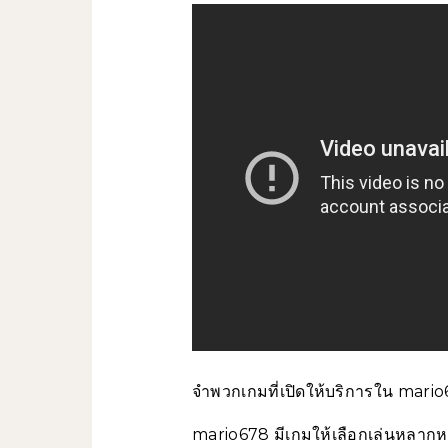
จำพวกเกมที่เปิดให้บริการใน mari
mario678 มีเกมให้เลือกเล่นหลาก