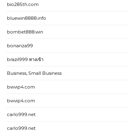
bio285th.com
bluewin8888.info
bombet888.win
bonanza99
brazil999 ทางเข้า
Business, Small Business
bwvip4.com
bwvip4.com
carlo999.net
carlo999.net