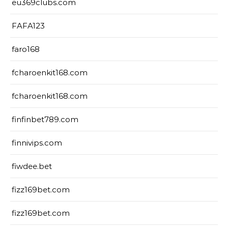
eu369clubs.com
FAFA123
faro168
fcharoenkit168.com
fcharoenkit168.com
finfinbet789.com
finnivips.com
fiwdee.bet
fizz169bet.com
fizz169bet.com