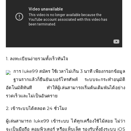
1. ลงทะเบียนง่ายรวมทั้งเร็วทันใจ
การ luke99 สมัคร ใช้เวลาไม่เกิน 3 นาที เพียงกรอกข้อมูล
ฐานรากแล้วก็ยืนยันเบอร์โทรศัพท์ ระบบจะกระทำอนุมัติ
อัตโนมัติทันที ทำให้ผู้เล่นสามารถเริ่มต้นเดิมพันได้อย่าง
รวดเร็วและไม่เป็นอันตราย
2. เข้าระบบได้ตลอด 24 ชั่วโมง
ผู้เล่นสามารถ luke99 เข้าระบบ ได้ทุกเครื่องใช้ไม้สอย ไม่ว่า
จะเป็นมือถือ คอมพิวเตอร์ หรือแท็บเล็ต รองรับทั้งยังระบบ iOS