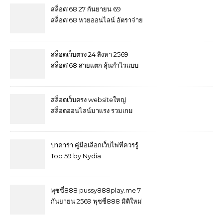
สล็อต168 27 กันยายน 69
สล็อต168 หวยออนไลน์ อัตราจ่าย
มากที่สุด ของไทย โปรโมชั่น
เครดิตฟรี 100% กล่องสุ่มเฮงเฮง
รับเครดิตฟรี ไลฟ์สด สล็อต ยิงปลา
สล็อตเว็บตรง 24 สิงหา 2569
กีฬา ไพ่ เครดิตฟรี แจก เครดิตฟรี
สล็อต168 สายแตก ลุ้นกำไรแบบ
เยอะที่สุด Top 17 by Lacy
ไม่เสียฟีล ทุกยอดฝาก 10% ฝาก-
Hengjing168d.com
ถอน อัตโนมัติ คุ้มค่าการเดิมพัน
ที่สุดในวงการ สล็อตเว็บตรง ของ
สล็อตเว็บตรง websiteใหญ่
รางวัลกำลังรอ เจ้าของใหม่ Top
สล็อตออนไลน์มาแรง รวมเกม
24 by Kelly
ยอดนิยม พร้อมเคล็ดลับก่อนเริ่ม
tangtem168e.com
เล่น คาสิโนออนไลน์ เว็บเปิดใหม่
ทดลองเล่น Top 49 by Danny
บาคาร่า คู่มือเลือกเว็บไพ่ที่ควรรู้
Jin888.asia 8 สิงหาคม 2026
Top 59 by Nydia
sexy168c.com ลุ้นรับ I
PHONE17 PRO MAX ระบบ
อัตโนมัติเจ้าแรก สัมผัสโต๊ะสด
พุซซี่888 pussy888play.me 7
ระดับพรีเมียม sexy168 เข้าเล่น
กันยายน 2569 พุซซี่888 มิติใหม่
วันนี้ รับโปรดีทันที 22 Sep 2569
แห่ง สล็อตออนไลน์ แคชแบค
10% คาสิโนออนไลน์ 5ดาว