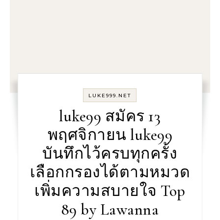
LUKE999.NET
luke99 สมัคร 13
พฤศจิกายน luke99
บันทึกไว้ครบทุกครั้ง
เลือกกรองได้ตามหมวด
เพิ่มความสบายใจ Top
89 by Lawanna