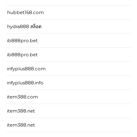
hubbet168.com
hydra888 สล็อต
ib888pro.bet
ib888pro.bet
infyplus888.com
infyplus888.info
item388.com
item388.net
item388.net