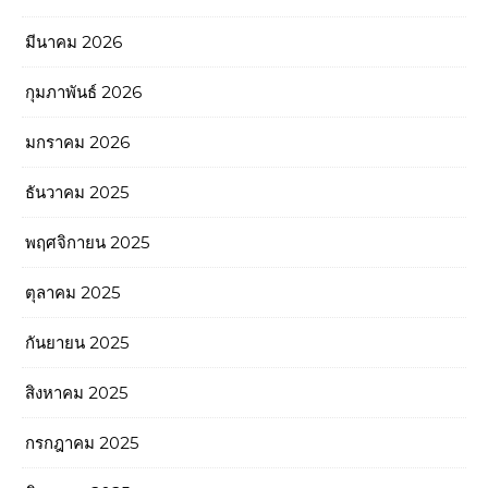
มีนาคม 2026
กุมภาพันธ์ 2026
มกราคม 2026
ธันวาคม 2025
พฤศจิกายน 2025
ตุลาคม 2025
กันยายน 2025
สิงหาคม 2025
กรกฎาคม 2025