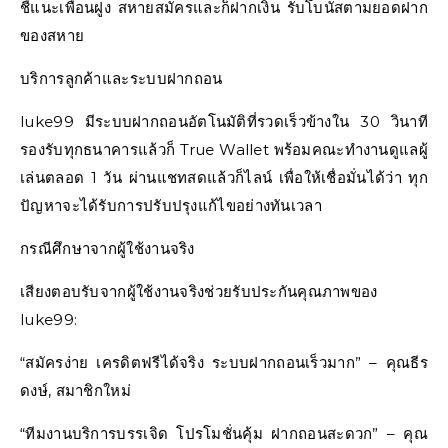
ชี้แนะเพื่อนฝูง สหายสมัครและก็ฝากเงิน รับโบนัสตามยอดฝาก
ของสหาย
บริการลูกค้าและระบบฝากถอน
luke99 มีระบบฝากถอนอัตโนมัติที่รวดเร็วข้างใน 30 วินาที
รองรับทุกธนาคารแล้วก็ True Wallet พร้อมคณะทำงานดูแลผู้
เล่นตลอด 1 วัน ผ่านแชทสดแล้วก็ไลน์ เพื่อให้เชื่อมั่นได้ว่า ทุก
ปัญหาจะได้รับการปรับปรุงแก้ไขอย่างทันเวลา
กรณีศึกษาจากผู้ใช้งานจริง
เสียงตอบรับจากผู้ใช้งานจริงช่วยรับประกันคุณภาพของ
luke99:
“สมัครง่าย เครดิตฟรีได้จริง ระบบฝากถอนเร็วมาก” – คุณธีร
ดงษ์, สมาชิกใหม่
“ทีมงานบริการบรรเจิด โปรโมชั่นคุ้ม ฝากถอนสะดวก” – คุณ