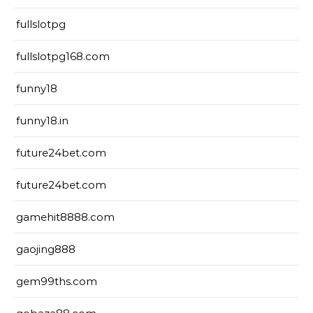
fullslotpg
fullslotpg168.com
funny18
funny18.in
future24bet.com
future24bet.com
gamehit8888.com
gaojing888
gem99ths.com