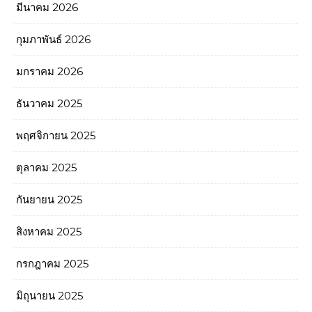
มีนาคม 2026
กุมภาพันธ์ 2026
มกราคม 2026
ธันวาคม 2025
พฤศจิกายน 2025
ตุลาคม 2025
กันยายน 2025
สิงหาคม 2025
กรกฎาคม 2025
มิถุนายน 2025