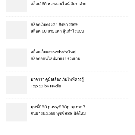
สล็อต168 หวยออนไลน์ อัตราจ่าย
มากที่สุด ของไทย โปรโมชั่น
เครดิตฟรี 100% กล่องสุ่มเฮงเฮง
รับเครดิตฟรี ไลฟ์สด สล็อต ยิงปลา
สล็อตเว็บตรง 24 สิงหา 2569
กีฬา ไพ่ เครดิตฟรี แจก เครดิตฟรี
สล็อต168 สายแตก ลุ้นกำไรแบบ
เยอะที่สุด Top 17 by Lacy
ไม่เสียฟีล ทุกยอดฝาก 10% ฝาก-
Hengjing168d.com
ถอน อัตโนมัติ คุ้มค่าการเดิมพัน
ที่สุดในวงการ สล็อตเว็บตรง ของ
สล็อตเว็บตรง websiteใหญ่
รางวัลกำลังรอ เจ้าของใหม่ Top
สล็อตออนไลน์มาแรง รวมเกม
24 by Kelly
ยอดนิยม พร้อมเคล็ดลับก่อนเริ่ม
tangtem168e.com
เล่น คาสิโนออนไลน์ เว็บเปิดใหม่
ทดลองเล่น Top 49 by Danny
บาคาร่า คู่มือเลือกเว็บไพ่ที่ควรรู้
Jin888.asia 8 สิงหาคม 2026
Top 59 by Nydia
sexy168c.com ลุ้นรับ I
PHONE17 PRO MAX ระบบ
อัตโนมัติเจ้าแรก สัมผัสโต๊ะสด
พุซซี่888 pussy888play.me 7
ระดับพรีเมียม sexy168 เข้าเล่น
กันยายน 2569 พุซซี่888 มิติใหม่
วันนี้ รับโปรดีทันที 22 Sep 2569
แห่ง สล็อตออนไลน์ แคชแบค
10% คาสิโนออนไลน์ 5ดาว
สวรรค์ของนักลงทุน