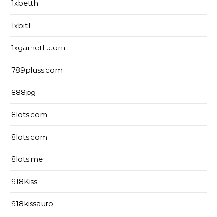
1xbetth
1xbit1
1xgameth.com
789pluss.com
888pg
8lots.com
8lots.com
8lots.me
918Kiss
918kissauto