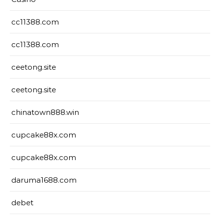
cc11388.com
cc11388.com
ceetong.site
ceetong.site
chinatown888.win
cupcake88x.com
cupcake88x.com
daruma1688.com
debet