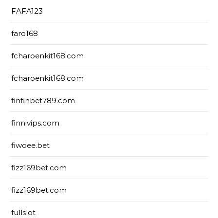
FAFA123
faro168
fcharoenkit168.com
fcharoenkit168.com
finfinbet789.com
finnivips.com
fiwdee.bet
fizz169bet.com
fizz169bet.com
fullslot