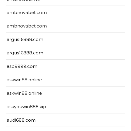
ambnovabet.com
ambnovabet.com
argus16888.com
argus16888.com
asb9999.com
askwin88.online
askwin88.online
askyouwin888 vip
audi688.com