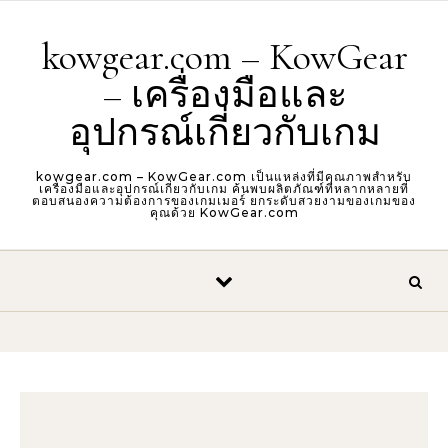
Skip to content
kowgear.com – KowGear
– เครื่องมือและ
อุปกรณ์เกี่ยวกับเกม
kowgear.com – KowGear.com เป็นแหล่งที่มีคุณภาพสำหรับ
เครื่องมือและอุปกรณ์เกี่ยวกับเกม ค้นพบผลิตภัณฑ์ที่หลากหลายที่
ตอบสนองความต้องการของเกมเมอร์ ยกระดับสวยงามของเกมของ
คุณด้วย KowGear.com