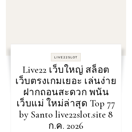
LIVE22SLOT
Live22 เว็บใหญ่ สล็อต
เว็บตรงเกมเยอะ เล่นง่าย
ฝากถอนสะดวก พนัน
เว็บแม่ ใหม่ล่าสุด Top 77
by Santo live22slot.site 8
ก.ค. 2026