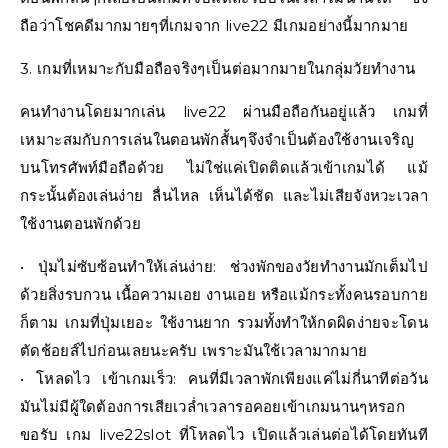
ถือว่าโชคดีมากมายๆที่เกมจาก live22 มีเกมอย่างนี้มากมาย
3. เกมที่เหมาะกับมือถือจริงๆเป็นต่อมากมายในกลุ่มวัยทำงาน
คนทำงานโดยมากเล่น live22 ผ่านมือถือกันอยู่แล้ว เกมที่
เหมาะสมกับการเล่นในตอนพักสั้นๆจึงจำเป็นต้องใช้งานเจริญ
บนโทรศัพท์มือถือด้วย ไม่ใช่แค่เปิดติดแล้วเข้าเกมได้ แม้
กระนั้นต้องเล่นง่าย ลื่นไหล เห็นได้ชัด และไม่เสียจังหวะเวลา
ใช้งานตอนพักด้วย
• ปุ่มไม่ซับซ้อนทำให้เล่นง่าย: ช่วงพักของวัยทำงานมักเต็มไป
ด้วยสิ่งรบกวน เนื้อความเอย งานเอย หรือแม้กระทั้งคนรอบกาย
ก็ตาม เกมที่ปุ่มเยอะ ใช้งานยาก รวมทั้งทำให้กดผิดง่ายจะโดน
ตัดช้อยส์ไปก่อนเลยนะครับ เพราะมันใช้เวลามากมาย
• โหลดไว เข้าเกมเร็ว: คนที่มีเวลาพักเพียงแค่ไม่กี่นาทีต่อวัน
มันไม่มีผู้ใดต้องการเสียเวล่ำเวลารอคอยเข้าเกมนานๆหรอก
ขอรับ เกม live22slot ที่โหลดไว เปิดแล้วเล่นต่อได้โดยทันที