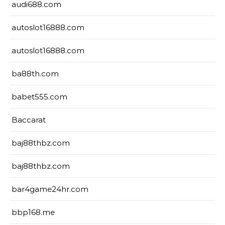
audi688.com
autoslot16888.com
autoslot16888.com
ba88th.com
babet555.com
Baccarat
baj88thbz.com
baj88thbz.com
bar4game24hr.com
bbp168.me