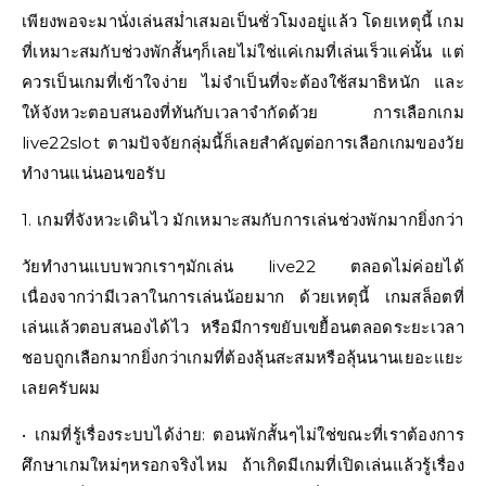
เพียงพอจะมานั่งเล่นสม่ำเสมอเป็นชั่วโมงอยู่แล้ว โดยเหตุนี้ เกม
ที่เหมาะสมกับช่วงพักสั้นๆก็เลยไม่ใช่แค่เกมที่เล่นเร็วแค่นั้น แต่
ควรเป็นเกมที่เข้าใจง่าย ไม่จำเป็นที่จะต้องใช้สมาธิหนัก และ
ให้จังหวะตอบสนองที่ทันกับเวลาจำกัดด้วย การเลือกเกม
live22slot ตามปัจจัยกลุ่มนี้ก็เลยสำคัญต่อการเลือกเกมของวัย
ทำงานแน่นอนขอรับ
1. เกมที่จังหวะเดินไว มักเหมาะสมกับการเล่นช่วงพักมากยิ่งกว่า
วัยทำงานแบบพวกเราๆมักเล่น live22 ตลอดไม่ค่อยได้
เนื่องจากว่ามีเวลาในการเล่นน้อยมาก ด้วยเหตุนี้ เกมสล็อตที่
เล่นแล้วตอบสนองได้ไว หรือมีการขยับเขยื้อนตลอดระยะเวลา
ชอบถูกเลือกมากยิ่งกว่าเกมที่ต้องลุ้นสะสมหรือลุ้นนานเยอะแยะ
เลยครับผม
• เกมที่รู้เรื่องระบบได้ง่าย: ตอนพักสั้นๆไม่ใช่ขณะที่เราต้องการ
ศึกษาเกมใหม่ๆหรอกจริงไหม ถ้าเกิดมีเกมที่เปิดเล่นแล้วรู้เรื่อง