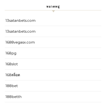
pussy888play รอไม่ได้ ต้อง
หมวดหมู่
ลอง Top 62 by Lourdes
13satanbets.com
13satanbets.com
1688vegasx.com
168pg
168slot
168สล็อต
188bet
188betth