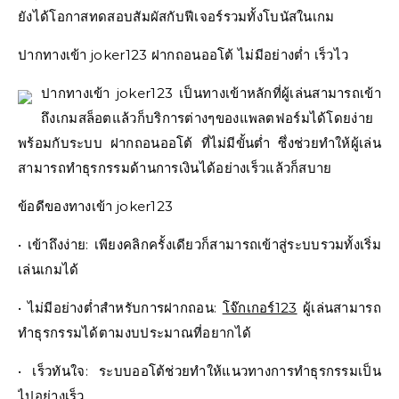
ยังได้โอกาสทดสอบสัมผัสกับฟีเจอร์รวมทั้งโบนัสในเกม
ปากทางเข้า joker123 ฝากถอนออโต้ ไม่มีอย่างต่ำ เร็วไว
ปากทางเข้า joker123 เป็นทางเข้าหลักที่ผู้เล่นสามารถเข้า
ถึงเกมสล็อตแล้วก็บริการต่างๆของแพลตฟอร์มได้โดยง่าย
พร้อมกับระบบ ฝากถอนออโต้ ที่ไม่มีขั้นต่ำ ซึ่งช่วยทำให้ผู้เล่น
สามารถทำธุรกรรมด้านการเงินได้อย่างเร็วแล้วก็สบาย
ข้อดีของทางเข้า joker123
• เข้าถึงง่าย: เพียงคลิกครั้งเดียวก็สามารถเข้าสู่ระบบรวมทั้งเริ่ม
เล่นเกมได้
• ไม่มีอย่างต่ำสำหรับการฝากถอน:
โจ๊กเกอร์123
ผู้เล่นสามารถ
ทำธุรกรรมได้ตามงบประมาณที่อยากได้
• เร็วทันใจ: ระบบออโต้ช่วยทำให้แนวทางการทำธุรกรรมเป็น
ไปอย่างเร็ว