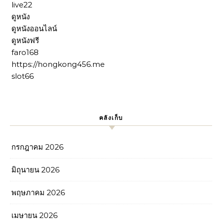
live22
ดูหนัง
ดูหนังออนไลน์
ดูหนังฟรี
faro168
https://hongkong456.me
slot66
คลังเก็บ
กรกฎาคม 2026
มิถุนายน 2026
พฤษภาคม 2026
เมษายน 2026