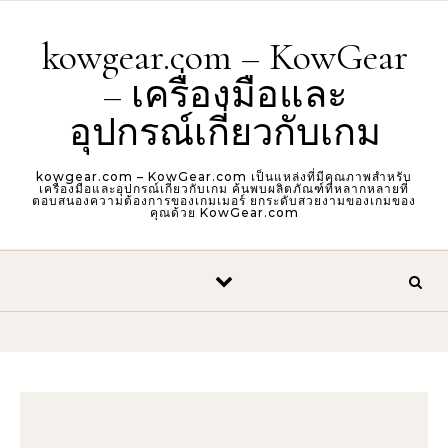
Skip to content
kowgear.com – KowGear
– เครื่องมือและ
อุปกรณ์เกี่ยวกับเกม
kowgear.com – KowGear.com เป็นแหล่งที่มีคุณภาพสำหรับ
เครื่องมือและอุปกรณ์เกี่ยวกับเกม ค้นพบผลิตภัณฑ์ที่หลากหลายที่
ตอบสนองความต้องการของเกมเมอร์ ยกระดับสวยงามของเกมของ
คุณด้วย KowGear.com