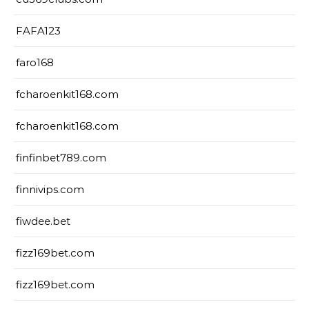
FAFA123
faro168
fcharoenkit168.com
fcharoenkit168.com
finfinbet789.com
finnivips.com
fiwdee.bet
fizz169bet.com
fizz169bet.com