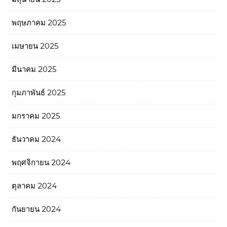
พฤษภาคม 2025
เมษายน 2025
มีนาคม 2025
กุมภาพันธ์ 2025
มกราคม 2025
ธันวาคม 2024
พฤศจิกายน 2024
ตุลาคม 2024
กันยายน 2024