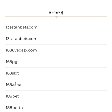
สวรรค์ของนักลงทุน
pussy888play รอไม่ได้ ต้อง
หมวดหมู่
ลอง Top 62 by Lourdes
13satanbets.com
13satanbets.com
1688vegasx.com
168pg
168slot
168สล็อต
188bet
188betth