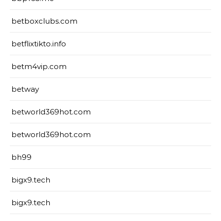
betboxclubs.com
betflixtikto.info
betm4vip.com
betway
betworld369hot.com
betworld369hot.com
bh99
bigx9.tech
bigx9.tech