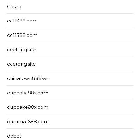
Casino
cc11388.com
cc11388.com
ceetong.site
ceetong.site
chinatown888.win
cupcake88x.com
cupcake88x.com
daruma1688.com
debet