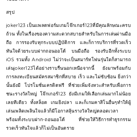
สรุป
joker123 เป็นแพลตฟอร์มเกมโจ๊กเกอร์123ที่มีคุณลักษณะครบ
ถ้วน ทั้งในเรื่องของความสะดวกสบายสำหรับในการเล่นผ่านมือ
ถือ การรองรับทุกระบบปฏิบัติการ และก็การบริการที่รวดเร็ว
ทันใจด้วยระบบฝากถอนออโต้ บนมือถือ รองรับอีกทั้งระบบ
iOS รวมทั้ง Android ไม่ว่าจะเป็นสมาร์ทโฟนรุ่นใดก็สามารถ
เล่นjoker123ได้อย่างราบรื่นนอกเหนือจากนี้ ยังมาพร้อมกับ
การลงทะเบียนสมัครสมาชิกที่สบาย เร็ว และไม่ซับซ้อน ยิ่งกว่า
นั้นยังมี โปรโมชั่นเครดิตฟรี ที่ช่วยเพิ่มจังหวะสำหรับเพื่อการ
ชนะรางวัลใหญ่ โจ๊กเกอร์123 ยังมีเกมให้เลือกเล่นมากไม่น้อย
เลยทีเดียว ทั้งสล็อต เกมยิงปลา และก็เกมคาสิโนอื่นๆทำให้ผู้
เล่นเพลิดเพลินใจแล้วก็มีโอกาสลุ้นรางวัลใหญ่ตลอดเวลา
พร้อมทั้งระบบฝาก-ถอนออโต้ ที่ช่วยให้วิธีการทำธุรกรรม
รวดเร็วทันใจแล้วก็ไม่เป็นอันตราย