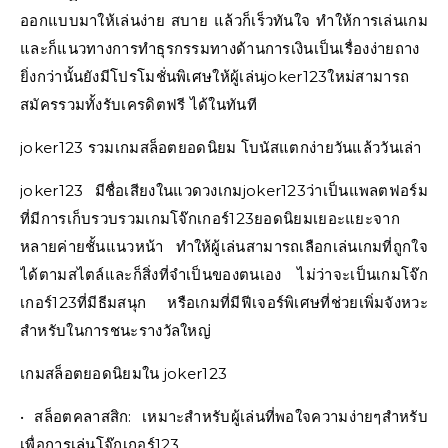
ออกแบบมาให้เล่นง่าย สบาย แล้วก็เร็วทันใจ ทำให้การเล่นเกม
และก็แนวทางการทำธุรกรรมทางด้านการเงินเป็นเรื่องง่ายถาง
ยิ่งกว่านั้นยังมีโปรโมชั่นพิเศษให้ผู้เล่นjoker123ใหม่สามารถ
สมัครรวมทั้งรับเครดิตฟรี ได้ในทันที
joker123 รวมเกมสล็อตยอดนิยม โบนัสแตกง่ายวันแล้ววันเล่า
joker123 มีชื่อเสียงในแวดวงเกมjoker123ว่าเป็นแพลตฟอร์ม
ที่มีการเก็บรวบรวมเกมโจ๊กเกอร์123ยอดนิยมเยอะแยะจาก
หลายค่ายชั้นแนวหน้า ทำให้ผู้เล่นสามารถเลือกเล่นเกมที่ถูกใจ
ได้ตามสไตล์และก็สิ่งที่จำเป็นของตนเอง ไม่ว่าจะเป็นเกมโจ๊ก
เกอร์123ที่มีธีมสนุก หรือเกมที่มีฟีเจอร์พิเศษที่ช่วยเพิ่มจังหวะ
สำหรับในการชนะรางวัลใหญ่
เกมสล็อตยอดนิยมใน joker123
• สล็อตคลาสสิก: เหมาะสำหรับผู้เล่นที่พอใจความง่ายๆสำหรับ
เพื่อการเล่นโจ๊กเกอร์123