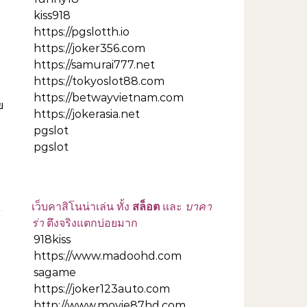
kiss918
https://pgslotth.io
https://joker356.com
https://samurai777.net
https://tokyoslot88.com
https://betwayvietnam.com
https://jokerasia.net
pgslot
pgslot
เว็บคาสิโนน่าเล่น ทั้ง
สล็อต
และ
บาคา
ร่า
ตึงจริงแตกบ่อยมาก
918kiss
https://www.madoohd.com
sagame
https://joker123auto.com
http://www.movie87hd.com