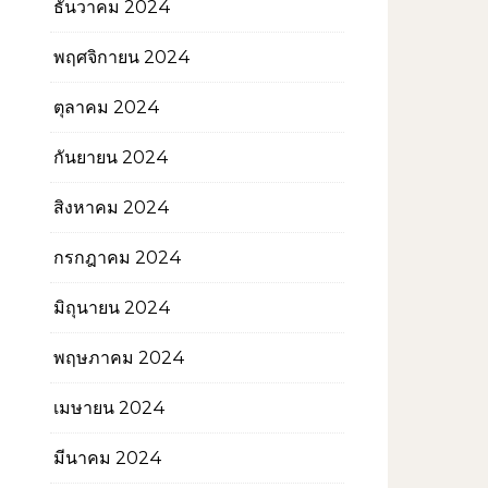
ธันวาคม 2024
พฤศจิกายน 2024
ตุลาคม 2024
กันยายน 2024
สิงหาคม 2024
กรกฎาคม 2024
มิถุนายน 2024
พฤษภาคม 2024
เมษายน 2024
มีนาคม 2024