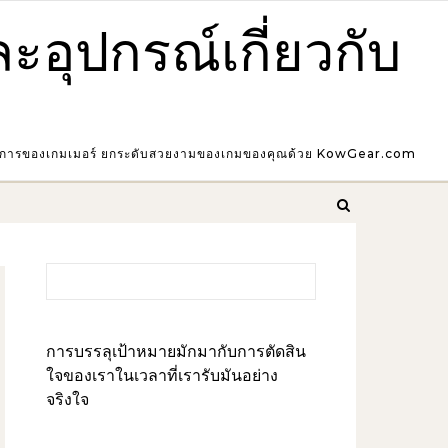
ละอุปกรณ์เกี่ยวกับ
ต้องการของเกมเมอร์ ยกระดับสวยงามของเกมของคุณด้วย KowGear.com
ค้นหาสำหรับ:
การบรรลุเป้าหมายมักมากับการตัดสิน
ใจของเราในเวลาที่เรารับมันอย่าง
จริงใจ