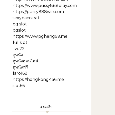
https://www.pussy888play.com
https://pussy888win.com
sexybaccarat
pg slot
pgslot
https://www.pgheng99.me
fullslot
live22
ดูหนัง
ดูหนังออนไลน์
ดูหนังฟรี
faro168
https://hongkong456.me
slot66
คลังเก็บ