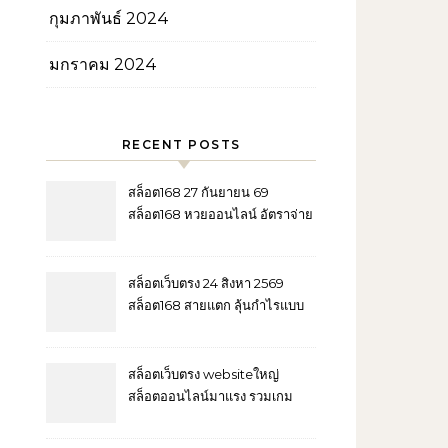
กุมภาพันธ์ 2024
มกราคม 2024
RECENT POSTS
สล็อต168 27 กันยายน 69
สล็อต168 หวยออนไลน์ อัตราจ่าย
มากที่สุด ของไทย โปรโมชั่น
เครดิตฟรี 100% กล่องสุ่มเฮงเฮง
รับเครดิตฟรี ไลฟ์สด สล็อต ยิงปลา
สล็อตเว็บตรง 24 สิงหา 2569
กีฬา ไพ่ เครดิตฟรี แจก เครดิตฟรี
สล็อต168 สายแตก ลุ้นกำไรแบบ
เยอะที่สุด Top 17 by Lacy
ไม่เสียฟีล ทุกยอดฝาก 10% ฝาก-
Hengjing168d.com
ถอน อัตโนมัติ คุ้มค่าการเดิมพัน
ที่สุดในวงการ สล็อตเว็บตรง ของ
สล็อตเว็บตรง websiteใหญ่
รางวัลกำลังรอ เจ้าของใหม่ Top
สล็อตออนไลน์มาแรง รวมเกม
24 by Kelly
ยอดนิยม พร้อมเคล็ดลับก่อนเริ่ม
tangtem168e.com
เล่น คาสิโนออนไลน์ เว็บเปิดใหม่