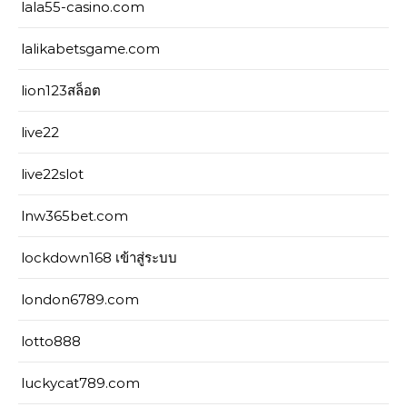
lala55-casino.com
lalikabetsgame.com
lion123สล็อต
live22
live22slot
lnw365bet.com
lockdown168 เข้าสู่ระบบ
london6789.com
lotto888
luckycat789.com