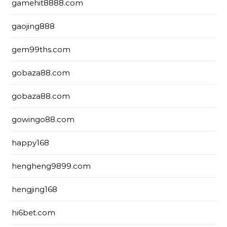
gamehit8888.com
gaojing888
gem99ths.com
gobaza88.com
gobaza88.com
gowingo88.com
happy168
hengheng9899.com
hengjing168
hi6bet.com