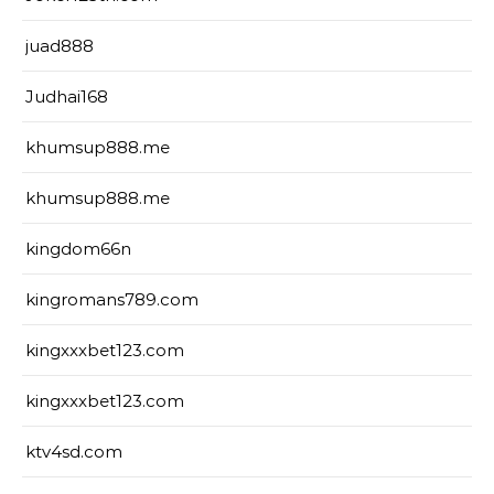
juad888
Judhai168
khumsup888.me
khumsup888.me
kingdom66n
kingromans789.com
kingxxxbet123.com
kingxxxbet123.com
ktv4sd.com