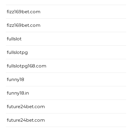
fizz169bet.com
fizz169bet.com
fullslot
fullslotpg
fullslotpg168.com
funny18
funny18.in
future24bet.com
future24bet.com