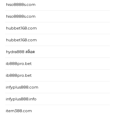
hiso8888s.com
hiso8888s.com
hubbet168.com
hubbet168.com
hydra888 สล็อต
ib888pro.bet
ib888pro.bet
infyplus888.com
infyplus888.info
item388.com