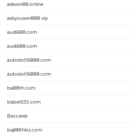
askwin88.online
askyouwin888 vip
audi688.com
audi688.com
autoslot16888.com
autoslot16888.com
ba88th.com
babet555.com
Baccarat
baj88thbz.com