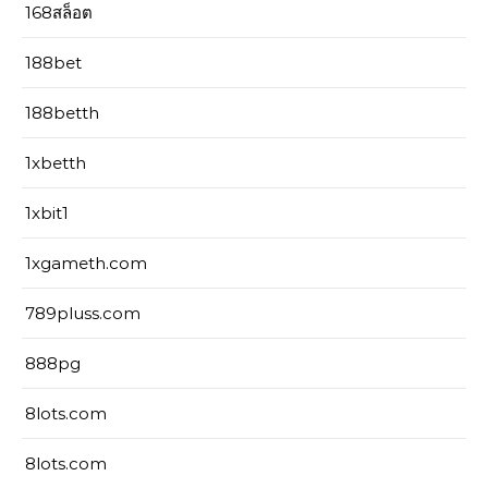
168สล็อต
188bet
188betth
1xbetth
1xbit1
1xgameth.com
789pluss.com
888pg
8lots.com
8lots.com