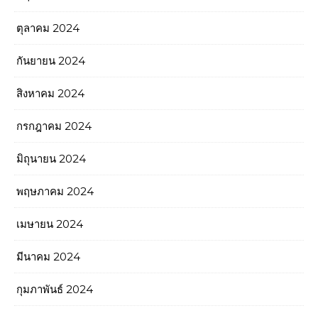
ตุลาคม 2024
กันยายน 2024
สิงหาคม 2024
กรกฎาคม 2024
มิถุนายน 2024
พฤษภาคม 2024
เมษายน 2024
มีนาคม 2024
กุมภาพันธ์ 2024