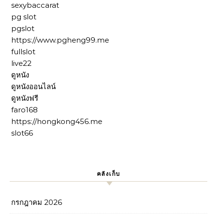
sexybaccarat
pg slot
pgslot
https://www.pgheng99.me
fullslot
live22
ดูหนัง
ดูหนังออนไลน์
ดูหนังฟรี
faro168
https://hongkong456.me
slot66
คลังเก็บ
กรกฎาคม 2026