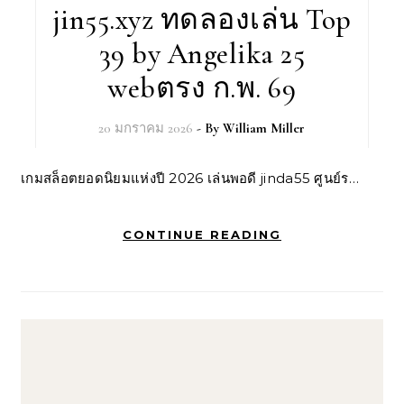
jin55.xyz ทดลองเล่น Top
39 by Angelika 25
webตรง ก.พ. 69
20 มกราคม 2026
- By
William Miller
เกมสล็อตยอดนิยมแห่งปี 2026 เล่นพอดี jinda55 ศูนย์ร…
CONTINUE READING