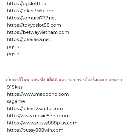
https://pgslotth.io
https://joker356.com
https://samurai777.net
https://tokyoslot88.com
https://betwayvietnam.com
https://jokerasia.net
pgslot
pgslot
เว็บคาสิโนน่าเล่น ทั้ง
สล็อต
และ
บาคาร่า
ตึงจริงแตกบ่อยมาก
918kiss
https://www.madoohd.com
sagame
https://joker123auto.com
http://www.movie87hd.com
https://www.pussy888play.com
https://pussy888win.com