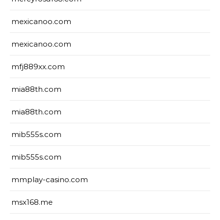
mexicanoo.com
mexicanoo.com
mfj889xx.com
mia88th.com
mia88th.com
mib555s.com
mib555s.com
mmplay-casino.com
msx168.me