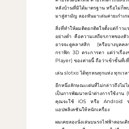
หลังบ้านที่มิได้มาตรฐาน หรือไม่ก็พบ
มาสู่สามัญ ลองหันมาเล่นค่ายเก๋าเก
สิ่งที่ทำให้ผมติดอกติดใจตั้งแต่ก้า
อย่างต่ำ คือความเสถียรภาพของตัว
อาจจะดูคลาสสิก (หรือบางบุคคลบาง
กราฟิก 3D ตระการตา แต่ว่าเรื่
Player) ของค่ายนี้ ถือว่าเข้าขั้นที่เ
เล่น slotxo ได้ทุกหนทุกแห่ง ทุกเ
อีกหนึ่งลักษณะเด่นที่ไม่กล่าวถึงไ
เป็นการพัฒนาหน้าต่างการใช้งาน (U
คุณจะใช้ iOS หรือ Android ระบบ
แอปพลิเคชันให้หนักเครื่อง
ผมเคยลองนั่งเล่นบนรถไฟฟ้าตอนเดิน