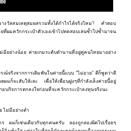
ายรางวัลสมเหตุสมผลรวมทั้งได้กำไรได้จริงไหม? คำตอบ
ยที่ผมควักกระเป๋าตัวเองเข้าไปทดสอบเล่นซ้ำไปซ้ำมาจน
่มีอย่างน้อย ค่ายเกมระดับตำนานที่อยู่คู่คนไทยมาอย่าง
ณ์จริงจากการเดิมพันในค่ายนี้แบบ “ไม่อวย” ดีก็พูดว่าดี
มก็จะสับให้เละ เพื่อให้เพื่อนฝูงๆที่กำลังเล็งค่ายนี้อยู่
ระกอบกิจการตกลงใจก่อนที่จะควักกระเป๋าลงทุนจริงนะ
ไม่มีอย่างต่ำ
งการ ผมก็เช่นเดียวกับทุกคนครับ ลองถูกลองผิดไปเรื่อยๆ
ิ่งเข้าใส่ แต่ว่าในที่สุดก็มักจะตกม้าตายเนื่องจากระบบ