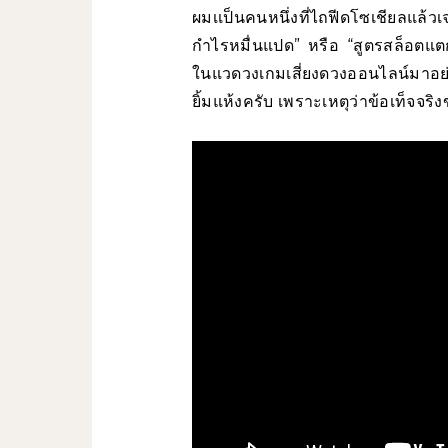
ผมเเป็นคนหนึ่งที่ไถฟีดโซเชียลแล้
กำไรหมื่นแปด” หรือ “สูตรสล็อตแ
ในแวดวงเกมเสี่ยงดวงออนไลน์มาอย่
ยิ้มแห้งครับ เพราะเหตุว่าข้อเท็จ