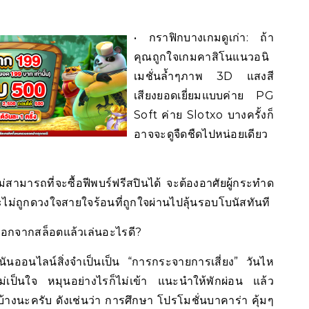
• กราฟิกบางเกมดูเก่า: ถ้า
คุณถูกใจเกมคาสิโนแนวอนิ
เมชั่นล้ำๆภาพ 3D แสงสี
เสียงยอดเยี่ยมแบบค่าย PG
Soft ค่าย Slotxo บางครั้งก็
อาจจะดูจืดชืดไปหน่อยเดียว
ไม่สามารถที่จะซื้อฟีพบร์ฟรีสปินได้ จะต้องอาศัยผู้กระทำด
ไม่ถูกดวงใจสายใจร้อนที่ถูกใจผ่านไปลุ้นรอบโบนัสทันที
 นอกจากสล็อตแล้วเล่นอะไรดี?
พนันออนไลน์สิ่งจำเป็นเป็น “การกระจายการเสี่ยง” วันไห
ไม่เป็นใจ หมุนอย่างไรก็ไม่เข้า แนะนำให้พักผ่อน แล้ว
้างนะครับ ดังเช่นว่า การศึกษา โปรโมชั่นบาคาร่า คุ้มๆ