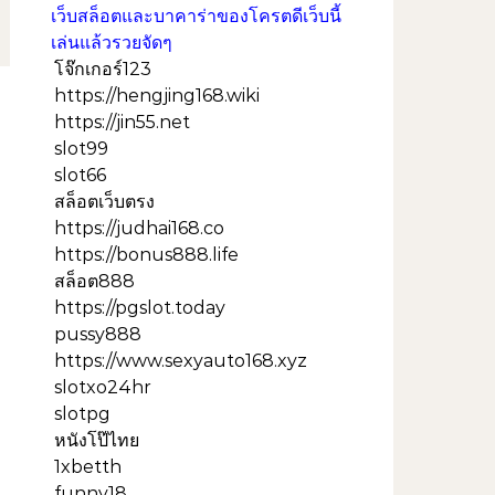
เว็บสล็อตและบาคาร่าของโครตดีเว็บนี้
เล่นแล้วรวยจัดๆ
โจ๊กเกอร์123
https://hengjing168.wiki
https://jin55.net
slot99
slot66
สล็อตเว็บตรง
https://judhai168.co
https://bonus888.life
สล็อต888
https://pgslot.today
pussy888
https://www.sexyauto168.xyz
slotxo24hr
slotpg
หนังโป๊ไทย
1xbetth
funny18