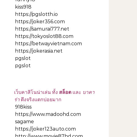
kiss918
https://pgslotth.io
https://joker356.com
https://samurai777.net
https://tokyoslot88.com
https://betwayvietnam.com
https://jokerasia.net
pgslot
pgslot
เว็บคาสิโนน่าเล่น ทั้ง
สล็อต
และ
บาคา
ร่า
ตึงจริงแตกบ่อยมาก
918kiss
https://www.madoohd.com
sagame
https://joker123auto.com
http://www.movie87hd.com