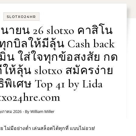
SLOTXO24HR
ถุนายน 26 slotxo คาสิโน
นทุกบิลให้มีลุ้น Cash back
ิน ใส่ใจทุกข้อสงสัย กด
ีให้ลุ้น slotxo สมัครง่าย
ิพิเศษ Top 41 by Lida
txo24hre.com
ษภาคม 2026
- By
William Miller
ม่มีอย่างต่ำ เล่นสล็อตได้ทุกที่ แบบไม่อวย!