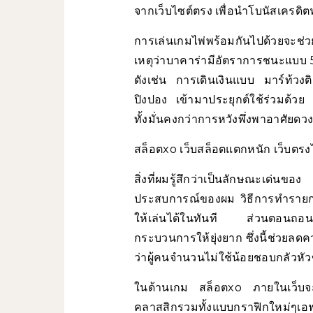
จากเว็บไซต์ตรง เพื่อนำโบนัสเครดิ
การเล่นเกมไพ่พร้อมกันไปด้วยจะช
เหตุว่าบาคาร่ามีอัตราการชนะแบบ 5
ดังเช่น การเดินเงินแบบ มาร์ท้วงต
ปิงปอง เข้ามาประยุกต์ใช้ร่วมด้วย 
ทั้งมั่นคงกว่าการหวังพึ่งพาอาศัยดว
สล็อตxo เว็บสล็อตแตกหนัก เว็บตรง
สิ่งที่ผมรู้สึกว่าเป็นลักษณะเ
ประสบการณ์ของผม วิธีการทำรายการ
ให้เล่นได้ในทันที ส่วนตอนถอนก็
กระบวนการให้ยุ่งยาก ซึ่งนี้ช่วยลด
ว่าผู้คนจำนวนไม่ใช้น้อยชอบกลัวหัวข
ในด้านเกม สล็อตxo ภายในเว็บจะย้ำ
คลาสสิกรวมทั้งแบบกราฟิกใหม่ๆเอ