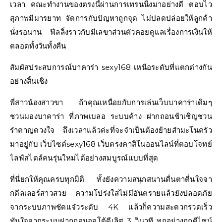
เวลา คณะทำงานของตรงนี้ผ่านการเทรนนิ่งมาอย่างดี ตอบไว
สุภาพมีมารยาท จัดการกับปัญหาถูกจุด ไม่ปลดปล่อยให้ลูกค้า
นั่งรอนาน ฟีลลิ่งราวกับมีเลขาส่วนตัวคอยดูแลเรื่องการเงินให้
ตลอดทั้งวันทั้งคืน
สัมผัสประสบการณ์บาคาร่า sexy168 เหนือระดับที่แตกต่างกัน
อย่างสิ้นเชิง
พี่สาวน้องสาวขา ถ้าคุณเหนื่อยกับการเล่นเว็บบาคาร่าเดิมๆ
ชวนมองบาคาร่า ที่ภาพเบลอ ระบบค้าง ฝากถอนช้าเชิญชวน
รำคาญดวงใจ ถึงเวลาแล้วค่ะที่จะจำเป็นต้องย้ายสำมะโนครัว
มาอยู่กับ เว็บไซต์sexy168 เว็บตรงคาสิโนออนไลน์ที่ตอบโจทย์
ไลฟ์สไตล์คนรุ่นใหม่ได้อย่างสมบูรณ์แบบที่สุด
ที่นี่ยกให้คุณครบทุกมิติ ทั้งยังความสนุกสนานตื่นตาตื่นใจจา
กดีลเลอร์สาวสวย ความโปร่งใสไม่มีอันตรายแล้วยังปลอดภัย
จากระบบภาพชัดแจ๋วระดับ 4K แล้วก็ความสะดวกรวดเร็ว
ทันใจจากระบบฝากถอนออโต้ดีเลิศ 3 วินาที ทุกอย่างถูกดีไซน์