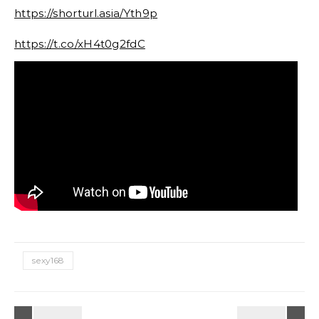
https://shorturl.asia/Yth9p
https://t.co/xH4t0g2fdC
sexy168