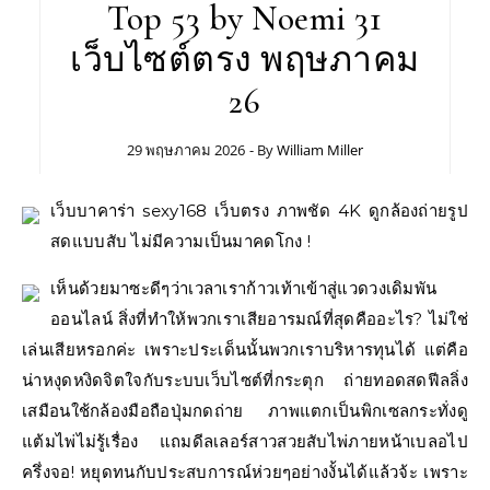
Top 53 by Noemi 31
เว็บไซต์ตรง พฤษภาคม
26
29 พฤษภาคม 2026
- By
William Miller
เว็บบาคาร่า sexy168 เว็บตรง ภาพชัด 4K ดูกล้องถ่ายรูป
สดแบบสับ ไม่มีความเป็นมาคดโกง !
เห็นด้วยมาซะดีๆว่าเวลาเราก้าวเท้าเข้าสู่แวดวงเดิมพัน
ออนไลน์ สิ่งที่ทำให้พวกเราเสียอารมณ์ที่สุดคืออะไร? ไม่ใช่
เล่นเสียหรอกค่ะ เพราะประเด็นนั้นพวกเราบริหารทุนได้ แต่คือ
น่าหงุดหงิดจิตใจกับระบบเว็บไซต์ที่กระตุก ถ่ายทอดสดฟีลลิ่ง
เสมือนใช้กล้องมือถือปุ่มกดถ่าย ภาพแตกเป็นพิกเซลกระทั่งดู
แต้มไพ่ไม่รู้เรื่อง แถมดีลเลอร์สาวสวยสับไพ่ภายหน้าเบลอไป
ครึ่งจอ! หยุดทนกับประสบการณ์ห่วยๆอย่างงั้นได้แล้วจ้ะ เพราะ