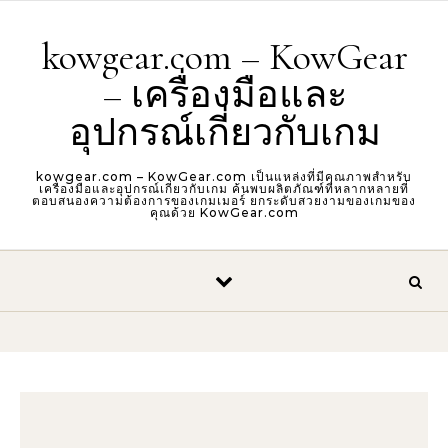
Skip to content
kowgear.com – KowGear
– เครื่องมือและ
อุปกรณ์เกี่ยวกับเกม
kowgear.com – KowGear.com เป็นแหล่งที่มีคุณภาพสำหรับ
เครื่องมือและอุปกรณ์เกี่ยวกับเกม ค้นพบผลิตภัณฑ์ที่หลากหลายที่
ตอบสนองความต้องการของเกมเมอร์ ยกระดับสวยงามของเกมของ
คุณด้วย KowGear.com