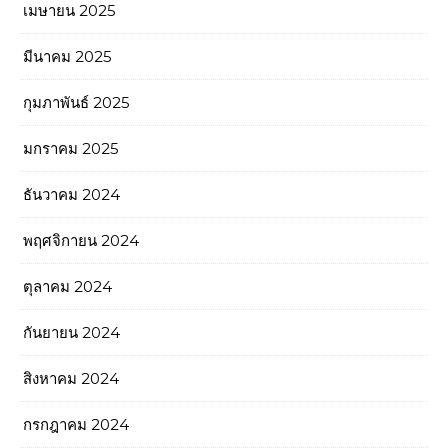
เมษายน 2025
มีนาคม 2025
กุมภาพันธ์ 2025
มกราคม 2025
ธันวาคม 2024
พฤศจิกายน 2024
ตุลาคม 2024
กันยายน 2024
สิงหาคม 2024
กรกฎาคม 2024