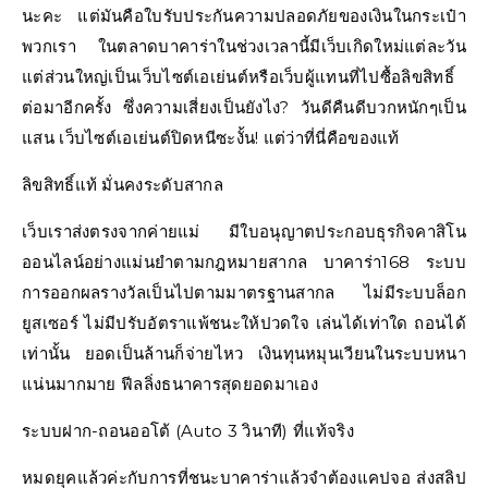
นะคะ แต่มันคือใบรับประกันความปลอดภัยของเงินในกระเป๋า
พวกเรา ในตลาดบาคาร่าในช่วงเวลานี้มีเว็บเกิดใหม่แต่ละวัน
แต่ส่วนใหญ่เป็นเว็บไซต์เอเย่นต์หรือเว็บผู้แทนที่ไปซื้อลิขสิทธิ์
ต่อมาอีกครั้ง ซึ่งความเสี่ยงเป็นยังไง? วันดีคืนดีบวกหนักๆเป็น
แสน เว็บไซต์เอเย่นต์ปิดหนีซะงั้น! แต่ว่าที่นี่คือของแท้
ลิขสิทธิ์แท้ มั่นคงระดับสากล
เว็บเราส่งตรงจากค่ายแม่ มีใบอนุญาตประกอบธุรกิจคาสิโน
ออนไลน์อย่างแม่นยำตามกฎหมายสากล บาคาร่า168 ระบบ
การออกผลรางวัลเป็นไปตามมาตรฐานสากล ไม่มีระบบล็อก
ยูสเซอร์ ไม่มีปรับอัตราแพ้ชนะให้ปวดใจ เล่นได้เท่าใด ถอนได้
เท่านั้น ยอดเป็นล้านก็จ่ายไหว เงินทุนหมุนเวียนในระบบหนา
แน่นมากมาย ฟีลลิ่งธนาคารสุดยอดมาเอง
ระบบฝาก-ถอนออโต้ (Auto 3 วินาที) ที่แท้จริง
หมดยุคแล้วค่ะกับการที่ชนะบาคาร่าแล้วจำต้องแคปจอ ส่งสลิป