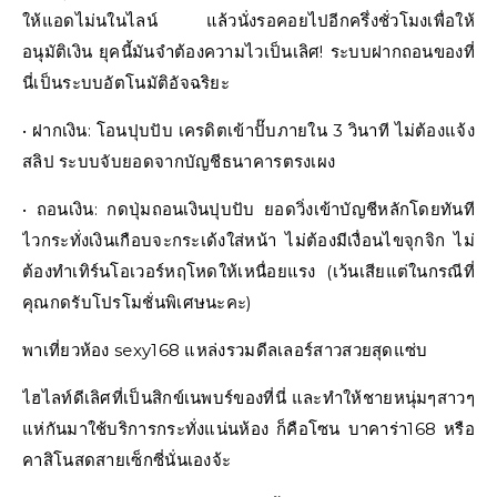
ให้แอดไม่นในไลน์ แล้วนั่งรอคอยไปอีกครึ่งชั่วโมงเพื่อให้
อนุมัติเงิน ยุคนี้มันจำต้องความไวเป็นเลิศ! ระบบฝากถอนของที่
นี่เป็นระบบอัตโนมัติอัจฉริยะ
• ฝากเงิน: โอนปุบปับ เครดิตเข้าปั๊บภายใน 3 วินาที ไม่ต้องแจ้ง
สลิป ระบบจับยอดจากบัญชีธนาคารตรงเผง
• ถอนเงิน: กดปุ่มถอนเงินปุบปับ ยอดวิ่งเข้าบัญชีหลักโดยทันที
ไวกระทั่งเงินเกือบจะกระเด้งใส่หน้า ไม่ต้องมีเงื่อนไขจุกจิก ไม่
ต้องทำเทิร์นโอเวอร์หฤโหดให้เหนื่อยแรง (เว้นเสียแต่ในกรณีที่
คุณกดรับโปรโมชั่นพิเศษนะคะ)
พาเที่ยวห้อง sexy168 แหล่งรวมดีลเลอร์สาวสวยสุดแซ่บ
ไฮไลท์ดีเลิศที่เป็นสิกข์เนพบร์ของที่นี่ และทำให้ชายหนุ่มๆสาวๆ
แห่กันมาใช้บริการกระทั่งแน่นห้อง ก็คือโซน บาคาร่า168 หรือ
คาสิโนสดสายเซ็กซี่นั่นเองจ้ะ