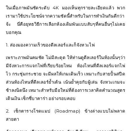
ในเมื่อภาพมันชัดระดับ 4K มองเห็นทุกรายละเอียดแล้ว พวก
เรามาใช้ประโยชน์จากความชัดนี้สำหรับในการทำเงินกันดีกว่า
จ้ะ นี่คือยุทธวิธีการเลือกห้องเดิมพันแบบสับๆที่คนอื่นๆไม่เคย
บอกคุณ
1. ส่องมองความเร็วของดีลเลอร์และก็จังหวะไพ่
เพราะภาพมันคมชัด ไม่มีสะดุด ให้ท่านดูดีลเลอร์ในห้องนั้นๆว่า
มีจังหวะการแจกไพ่ที่เรียบร้อยไหม ห้องไหนที่ดีลเลอร์แจกไพ่
ไว กระชุ่มกระชวย จะมีผลให้เกมเดินเร็ว เหมาะกับสายปั้นสปีด
ส่วนห้องไหนที่ดีลเลอร์ย้ำเต้น เน้นย้ำคุยกับผู้เล่น จังหวะเกมจะ
ช้าลงนิดนึง เหมาะสำหรับมือใหม่ที่ต้องการเวลาคิดคำนวณสูตร
เดินเงิน เซ็กซี่บาคาร่า อย่างรอบคอบ
2. เช็กตารางโรดแมป (Roadmap) ข้างล่างแบบไม่พลาด
สายตา