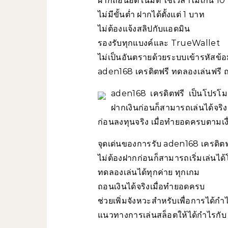
ฝากถอนอัตโนมัติ ใช้เวลาไม่เกิน 10 
ไม่มีขั้นต่ำ ฝากได้ตั้งแต่ 1 บาท
ไม่ต้องแจ้งสลิปกับแอดมิน
รองรับทุกแบงค์และ TrueWallet
ไม่เป็นอันตรายด้วยระบบเข้ารหัสข้อ
aden168 เครดิตฟรี ทดลองเล่นฟรี ถ
aden168 เครดิตฟรี เป็นโปรโมชั่
ฝากเงินก่อนก็สามารถเล่นได้จร
ก่อนลงทุนจริง เมื่อทำยอดครบตามเง
จุดเด่นของการรับ aden168 เครดิตฟ
ไม่ต้องฝากก่อนก็สามารถเริ่มเล่นได้
ทดลองเล่นได้ทุกค่าย ทุกเกม
ถอนเงินได้จริงเมื่อทำยอดครบ
ช่วยเพิ่มจังหวะสำหรับเพื่อการได้กำ
แนวทางการเล่นสล็อตให้ได้กำไรกั