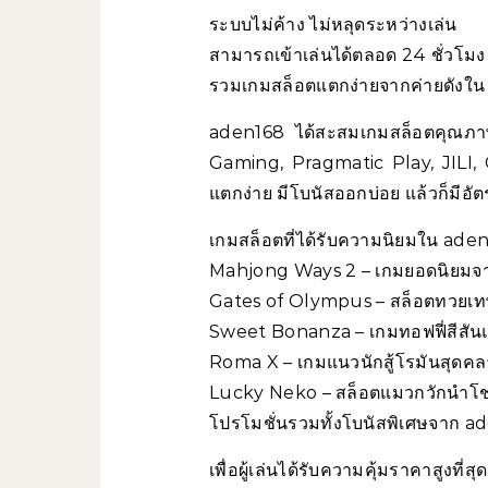
ระบบไม่ค้าง ไม่หลุดระหว่างเล่น
สามารถเข้าเล่นได้ตลอด 24 ชั่วโมง
รวมเกมสล็อตแตกง่ายจากค่ายดังใ
aden168 ได้สะสมเกมสล็อตคุณภาพจ
Gaming, Pragmatic Play, JILI, 
แตกง่าย มีโบนัสออกบ่อย แล้วก็มีอั
เกมสล็อตที่ได้รับความนิยมใน ade
Mahjong Ways 2 – เกมยอดนิยมจา
Gates of Olympus – สล็อตทวยเทพ
Sweet Bonanza – เกมทอฟฟี่สีสันแจ่
Roma X – เกมแนวนักสู้โรมันสุดคล
Lucky Neko – สล็อตแมวกวักนำโ
โปรโมชั่นรวมทั้งโบนัสพิเศษจาก a
เพื่อผู้เล่นได้รับความคุ้มราคาสู