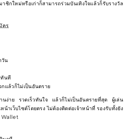
าชิกใหม่หรือเก่าก็สามารถร่วมบันเทิงใจแล้วก็รับรางวัล
มัคร
กวัน
ทันที
กแล้วก็ไม่เป็นอันตราย
ย รวดเร็วทันใจ แล้วก็ไม่เป็นอันตรายที่สุด ผู้เล่น
าเว็บไซต์โดยตรง ไม่ต้องติดต่อเจ้าหน้าที่ รองรับทั้งยัง
 Wallet