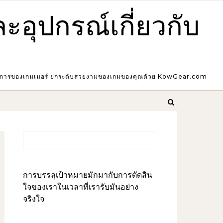
ละอุปกรณ์เกี่ยวกับ
ต้องการของเกมเมอร์ ยกระดับสวยงามของเกมของคุณด้วย KowGear.com
ค้นหาสำหรับ:
การบรรลุเป้าหมายมักมากับการตัดสิน
ใจของเราในเวลาที่เรารับมันอย่าง
จริงใจ