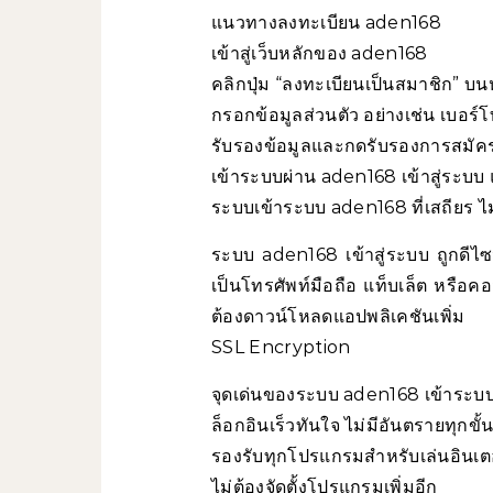
แนวทางลงทะเบียน aden168
เข้าสู่เว็บหลักของ aden168
คลิกปุ่ม “ลงทะเบียนเป็นสมาชิก” บ
กรอกข้อมูลส่วนตัว อย่างเช่น เบอร์โ
รับรองข้อมูลและกดรับรองการสมัค
เข้าระบบผ่าน aden168 เข้าสู่ระบบ 
ระบบเข้าระบบ aden168 ที่เสถียร ไม
ระบบ aden168 เข้าสู่ระบบ ถูกดีไซน์
เป็นโทรศัพท์มือถือ แท็บเล็ต หรือคอม
ต้องดาวน์โหลดแอปพลิเคชันเพิ่ม
SSL Encryption
จุดเด่นของระบบ aden168 เข้าระบ
ล็อกอินเร็วทันใจ ไม่มีอันตรายทุกขั
รองรับทุกโปรแกรมสำหรับเล่นอินเตอ
ไม่ต้องจัดตั้งโปรแกรมเพิ่มอีก