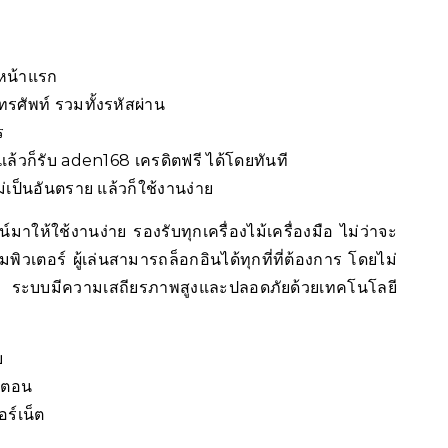
นหน้าแรก
ทรศัพท์ รวมทั้งรหัสผ่าน
ร
แล้วก็รับ aden168 เครดิตฟรี ได้โดยทันที
่เป็นอันตราย แล้วก็ใช้งานง่าย
มาให้ใช้งานง่าย รองรับทุกเครื่องไม้เครื่องมือ ไม่ว่าจะ
พิวเตอร์ ผู้เล่นสามารถล็อกอินได้ทุกที่ที่ต้องการ โดยไม่
 ระบบมีความเสถียรภาพสูงและปลอดภัยด้วยเทคโนโลยี
บ
้นตอน
ร์เน็ต