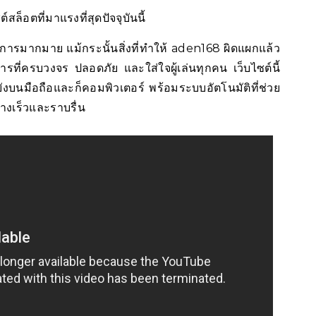
สล็อตที่มาแรงที่สุดปัจจุบันนี้
ริการมากมาย แม้กระนั้นสิ่งที่ทำให้ aden168 ผิดแผกแล้ว
ิการที่ครบวงจร ปลอดภัย และใส่ใจผู้เล่นทุกคน เว็บไซต์นี้
ยังบนมือถือและก็คอมพิวเตอร์ พร้อมระบบอัตโนมัติที่ช่วย
างเร็วและราบรื่น