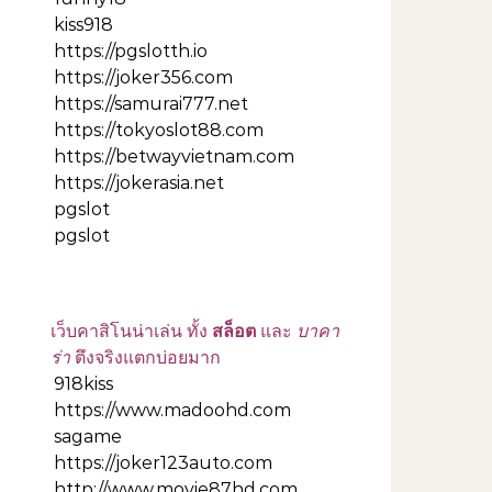
kiss918
https://pgslotth.io
https://joker356.com
https://samurai777.net
https://tokyoslot88.com
https://betwayvietnam.com
https://jokerasia.net
pgslot
pgslot
เว็บคาสิโนน่าเล่น ทั้ง
สล็อต
และ
บาคา
ร่า
ตึงจริงแตกบ่อยมาก
918kiss
https://www.madoohd.com
sagame
https://joker123auto.com
http://www.movie87hd.com