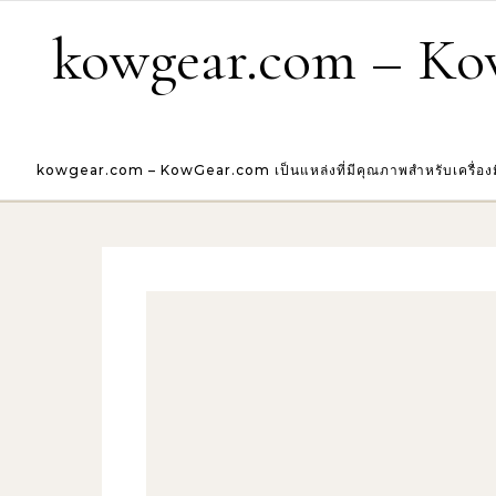
Skip to content
kowgear.com – Kow
kowgear.com – KowGear.com เป็นแหล่งที่มีคุณภาพสำหรับเครื่อง