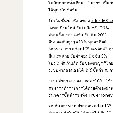
โบนัสตลอดทั้งเดือน ไม่ว่าจะเป็นสม
ได้ทุกเมื่อเชื่อวัน
โปรโมชั่นยอดนิยมของ
aden168 ส
ลงทะเบียนใหม่ รับโบนัสฟรี 100%
ฝากครั้งแรกของวัน รับเพิ่ม 20%
คืนยอดเสียสูงสุด 10% ทุกอาทิตย์
กิจกรรมแจก aden168 เครดิตฟรี ทุ
ชี้แนะสหาย รับค่าคอมมิชชั่น 5%
โปรโมชั่นวันเกิด รับของขวัญฟรีโดย
ระบบฝากถอนออโต้ ไม่มีขั้นต่ำ สะดว
ระบบฝากถอนของ aden168 ใช้งานง่า
สามารถทำรายการได้ด้วยตัวเองผ่านหน้
ธนาคารชั้นนำรวมทั้ง TrueMoney
จุดเด่นของระบบฝากถอน aden168