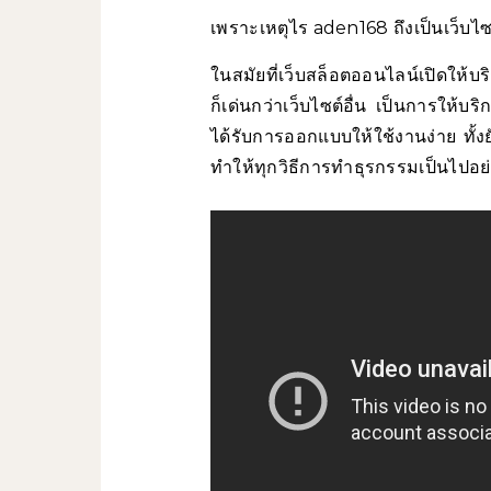
เพราะเหตุไร aden168 ถึงเป็นเว็บไซต์
ในสมัยที่เว็บสล็อตออนไลน์เปิดให้บ
ก็เด่นกว่าเว็บไซต์อื่น เป็นการให้บร
ได้รับการออกแบบให้ใช้งานง่าย ทั้ง
ทำให้ทุกวิธีการทำธุรกรรมเป็นไปอย่