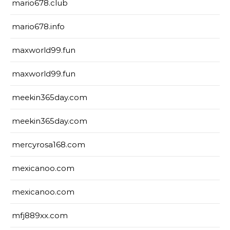
mario678.club
mario678.info
maxworld99.fun
maxworld99.fun
meekin365day.com
meekin365day.com
mercyrosa168.com
mexicanoo.com
mexicanoo.com
mfj889xx.com