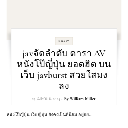
หนังโป๊
javจัดลำดับ ดารา AV
หนังโป๊ญี่ปุ่น ยอดฮิต บน
เว็บ javburst สวยใสมง
ลง
25 เมษายน 2024
- By
William Miller
หนังโป๊ญี่ปุ่น เว็บญี่ปุ่น ยังคงเป็นที่นิยม อยู่อย…