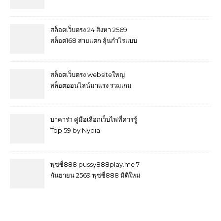
มากที่สุด ของไทย โปรโมชั่น
เครดิตฟรี 100% กล่องสุ่มเฮงเฮง
รับเครดิตฟรี ไลฟ์สด สล็อต ยิงปลา
สล็อตเว็บตรง 24 สิงหา 2569
กีฬา ไพ่ เครดิตฟรี แจก เครดิตฟรี
สล็อต168 สายแตก ลุ้นกำไรแบบ
เยอะที่สุด Top 17 by Lacy
ไม่เสียฟีล ทุกยอดฝาก 10% ฝาก-
Hengjing168d.com
ถอน อัตโนมัติ คุ้มค่าการเดิมพัน
ที่สุดในวงการ สล็อตเว็บตรง ของ
สล็อตเว็บตรง websiteใหญ่
รางวัลกำลังรอ เจ้าของใหม่ Top
สล็อตออนไลน์มาแรง รวมเกม
24 by Kelly
ยอดนิยม พร้อมเคล็ดลับก่อนเริ่ม
tangtem168e.com
เล่น คาสิโนออนไลน์ เว็บเปิดใหม่
ทดลองเล่น Top 49 by Danny
บาคาร่า คู่มือเลือกเว็บไพ่ที่ควรรู้
Jin888.asia 8 สิงหาคม 2026
Top 59 by Nydia
sexy168c.com ลุ้นรับ I
PHONE17 PRO MAX ระบบ
อัตโนมัติเจ้าแรก สัมผัสโต๊ะสด
พุซซี่888 pussy888play.me 7
ระดับพรีเมียม sexy168 เข้าเล่น
กันยายน 2569 พุซซี่888 มิติใหม่
วันนี้ รับโปรดีทันที 22 Sep 2569
แห่ง สล็อตออนไลน์ แคชแบค
10% คาสิโนออนไลน์ 5ดาว
สวรรค์ของนักลงทุน
pussy888play รอไม่ได้ ต้อง