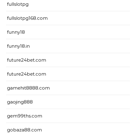
fullslotpg
fullslotpg168.com
funny18
funny18.in
future24bet.com
future24bet.com
gamehit8888.com
gaojing888
gem99ths.com
gobaza88.com