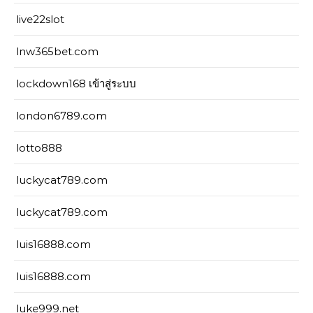
live22slot
lnw365bet.com
lockdown168 เข้าสู่ระบบ
london6789.com
lotto888
luckycat789.com
luckycat789.com
luis16888.com
luis16888.com
luke999.net