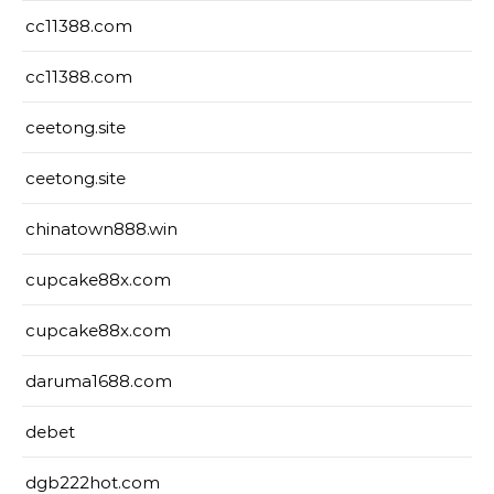
cc11388.com
cc11388.com
ceetong.site
ceetong.site
chinatown888.win
cupcake88x.com
cupcake88x.com
daruma1688.com
debet
dgb222hot.com