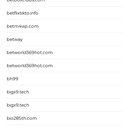
betflixtikto.info
betm4vip.com
betway
betworld369hot.com
betworld369hot.com
bh99
bigx9.tech
bigx9.tech
bio285th.com