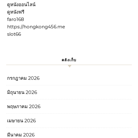
ดูหนังออนไลน์
ดูหนังฟรี
faro168
https://hongkong456.me
slot66
คลังเก็บ
กรกฎาคม 2026
มิถุนายน 2026
พฤษภาคม 2026
เมษายน 2026
มีนาคม 2026