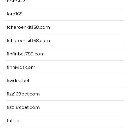
FAFA123
faro168
fcharoenkit168.com
fcharoenkit168.com
finfinbet789.com
finnivips.com
fiwdee.bet
fizz169bet.com
fizz169bet.com
fullslot