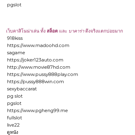
pgslot
เว็บคาสิโนน่าเล่น ทั้ง
สล็อต
และ
บาคาร่า
ตึงจริงแตกบ่อยมาก
918kiss
https://www.madoohd.com
sagame
https://joker123auto.com
http://www.movie87hd.com
https://www.pussy888play.com
https://pussy888win.com
sexybaccarat
pg slot
pgslot
https://www.pgheng99.me
fullslot
live22
ดูหนัง