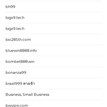
bh99
bigx9.tech
bigx9.tech
bio285th.com
bluewin8888.info
bombet888.win
bonanza99
brazil999 ทางเข้า
Business, Small Business
bwvip4.com