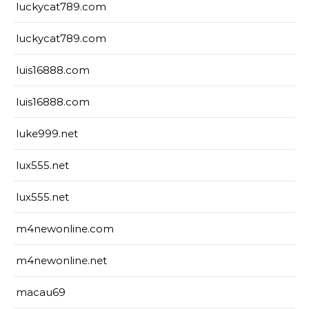
luckycat789.com
luckycat789.com
luis16888.com
luis16888.com
luke999.net
lux555.net
lux555.net
m4newonline.com
m4newonline.net
macau69