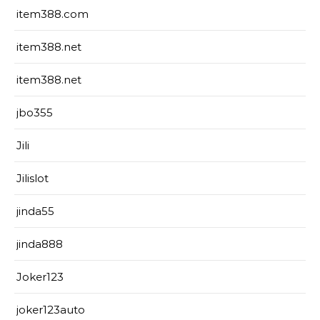
item388.com
item388.net
item388.net
jbo355
Jili
Jilislot
jinda55
jinda888
Joker123
joker123auto