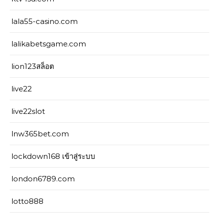
lala55-casino.com
lalikabetsgame.com
lion123สล็อต
live22
live22slot
lnw365bet.com
lockdown168 เข้าสู่ระบบ
london6789.com
lotto888