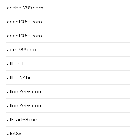
acebet789.com
aden168ss.com
aden168ss.com
adm789.info
allbestbet
allbet24hr
allone745s.com
allone745s.com
allstar168.me
alot66