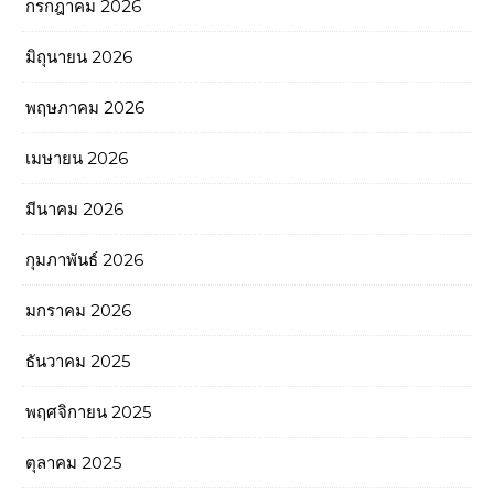
กรกฎาคม 2026
มิถุนายน 2026
พฤษภาคม 2026
เมษายน 2026
มีนาคม 2026
กุมภาพันธ์ 2026
มกราคม 2026
ธันวาคม 2025
พฤศจิกายน 2025
ตุลาคม 2025