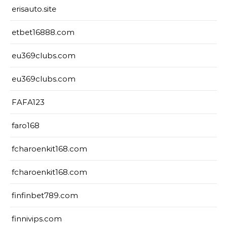
erisauto.site
etbet16888.com
eu369clubs.com
eu369clubs.com
FAFA123
faro168
fcharoenkit168.com
fcharoenkit168.com
finfinbet789.com
finnivips.com