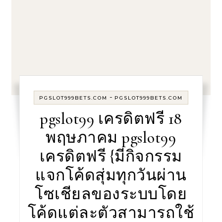
-
PGSLOT999BETS.COM
PGSLOT999BETS.COM
pgslot99 เครดิตฟรี 18
พฤษภาคม pgslot99
เครดิตฟรี {มีกิจกรรม
แจกโค้ดสุ่มทุกวันผ่าน
โซเชียลของระบบโดย
โค้ดแต่ละตัวสามารถใช้