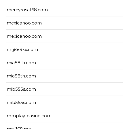
mercyrosa168.com
mexicanoo.com
mexicanoo.com
mfj889xx.com
mia88th.com
mia88th.com
mib555s.com
mib555s.com
mmplay-casino.com
msx168.me