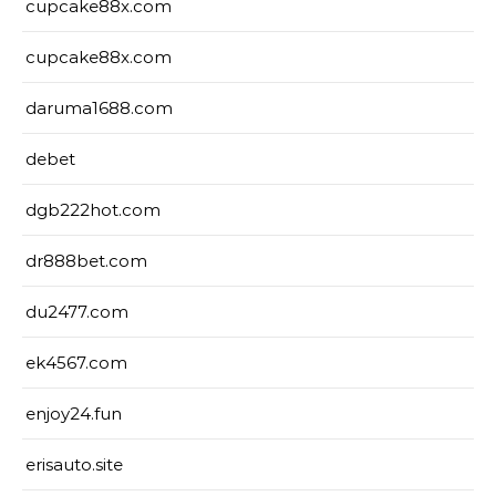
cupcake88x.com
cupcake88x.com
daruma1688.com
debet
dgb222hot.com
dr888bet.com
du2477.com
ek4567.com
enjoy24.fun
erisauto.site