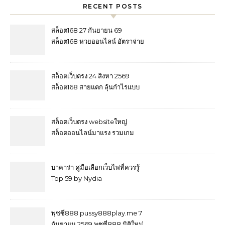
RECENT POSTS
สล็อต168 27 กันยายน 69
สล็อต168 หวยออนไลน์ อัตราจ่าย
มากที่สุด ของไทย โปรโมชั่น
เครดิตฟรี 100% กล่องสุ่มเฮงเฮง
รับเครดิตฟรี ไลฟ์สด สล็อต ยิงปลา
สล็อตเว็บตรง 24 สิงหา 2569
กีฬา ไพ่ เครดิตฟรี แจก เครดิตฟรี
สล็อต168 สายแตก ลุ้นกำไรแบบ
เยอะที่สุด Top 17 by Lacy
ไม่เสียฟีล ทุกยอดฝาก 10% ฝาก-
Hengjing168d.com
ถอน อัตโนมัติ คุ้มค่าการเดิมพัน
ที่สุดในวงการ สล็อตเว็บตรง ของ
สล็อตเว็บตรง websiteใหญ่
รางวัลกำลังรอ เจ้าของใหม่ Top
สล็อตออนไลน์มาแรง รวมเกม
24 by Kelly
ยอดนิยม พร้อมเคล็ดลับก่อนเริ่ม
tangtem168e.com
เล่น คาสิโนออนไลน์ เว็บเปิดใหม่
ทดลองเล่น Top 49 by Danny
บาคาร่า คู่มือเลือกเว็บไพ่ที่ควรรู้
Jin888.asia 8 สิงหาคม 2026
Top 59 by Nydia
sexy168c.com ลุ้นรับ I
PHONE17 PRO MAX ระบบ
อัตโนมัติเจ้าแรก สัมผัสโต๊ะสด
พุซซี่888 pussy888play.me 7
ระดับพรีเมียม sexy168 เข้าเล่น
กันยายน 2569 พุซซี่888 มิติใหม่