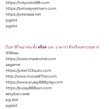
https://tokyoslot88.com
https://betwayvietnam.com
https://jokerasia.net
pgslot
pgslot
เว็บคาสิโนน่าเล่น ทั้ง
สล็อต
และ
บาคาร่า
ตึงจริงแตกบ่อยมาก
918kiss
https://www.madoohd.com
sagame
https://joker123auto.com
http://www.movie87hd.com
https://www.pussy888play.com
https://pussy888win.com
sexybaccarat
pg slot
pgslot