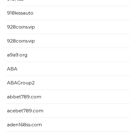
918kissauto
928coins.vip
928coins.vip
a9a9.org
ABA
ABAGroup2
abbet789.com
acebet789.com
aden168ss.com