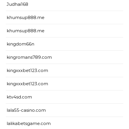
Judhai168
khumsup888.me
khumsup888.me
kingdom66n
kingromans789.com
kingxxxbet123.com
kingxxxbet123.com
ktv4sd.com
lala55-casino.com
lalikabetsgame.com