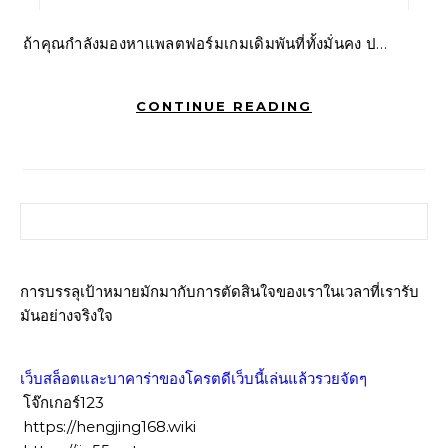
ถ้าคุณกำลังมองหาแพลตฟอร์มเกมเดิมพันที่ทั้งมั่นคง ป…
CONTINUE READING
ค้นหาสำหรับ:
การบรรลุเป้าหมายมักมากับการตัดสินใจของเราในเวลาที่เรารับ
มันอย่างจริงใจ
เว็บสล็อตและบาคาร่าของโครตดีเว็บนี้เล่นแล้วรวยจัดๆ
โจ๊กเกอร์123
https://hengjing168.wiki