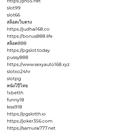
https://jin55.net
slot99
slot66
สล็อตเว็บตรง
https://judhai168.co
https://bonus888.life
สล็อต888
https://pgslot.today
pussy888
https://www.sexyauto168.xyz
slotxo24hr
slotpg
หนังโป๊ไทย
1xbetth
funny18
kiss918
https://pgslotth.io
https://joker356.com
https://samurai777.net