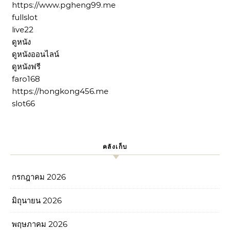
https://www.pgheng99.me
fullslot
live22
ดูหนัง
ดูหนังออนไลน์
ดูหนังฟรี
faro168
https://hongkong456.me
slot66
คลังเก็บ
กรกฎาคม 2026
มิถุนายน 2026
พฤษภาคม 2026