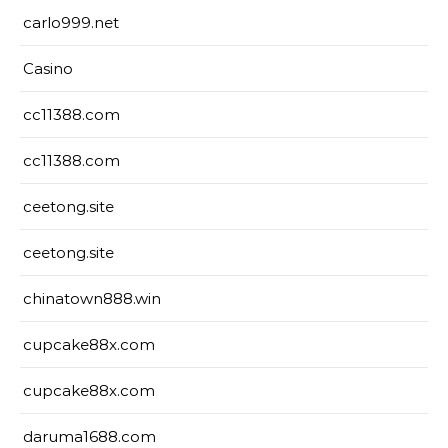
carlo999.net
Casino
cc11388.com
cc11388.com
ceetong.site
ceetong.site
chinatown888.win
cupcake88x.com
cupcake88x.com
daruma1688.com