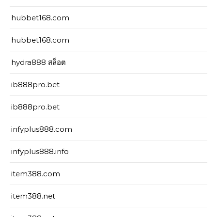
hubbet168.com
hubbet168.com
hydra888 สล็อต
ib888pro.bet
ib888pro.bet
infyplus888.com
infyplus888.info
item388.com
item388.net