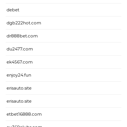
debet
dgb222hot.com
dr888bet.com
du2477.com
ek4567.com
enjoy24.fun
erisauto.site
erisauto.site
etbet16888.com