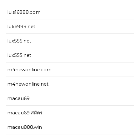
luis16888.com
luke999.net
lux555.net
lux555.net
m4newonline.com
m4newonline.net
macau69
macau69 สมัคร
macau888.win