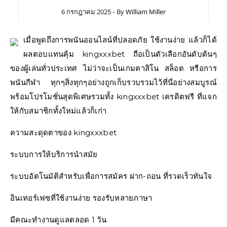
6 กรกฎาคม 2025
- By
William Miller
เมื่อพูดถึงการพนันออนไลน์ที่ปลอดภัย ใช้งานง่าย แล้วก็ได้
ผลตอบแทนคุ้ม kingxxxbet ถือเป็นตัวเลือกอันดับต้นๆ
ของผู้เล่นทั่วประเทศ ไม่ว่าจะเป็นเกมคาสิโน สล็อต หรือการ
พนันกีฬา ทุกๆสิ่งทุกๆอย่างถูกเก็บรวบรวมไว้ที่นี่อย่างสมบูรณ์
พร้อมโปรโมชั่นสุดพิเศษรวมทั้ง kingxxxbet เครดิตฟรี ที่แจก
ให้กับสมาชิกทั้งใหม่แล้วก็เก่า
ความสะดุดตาของ kingxxxbet
ระบบการให้บริการนำสมัย
ระบบอัตโนมัติสำหรับเพื่อการสมัคร ฝาก-ถอน ที่รวดเร็วทันใจ
อินเทอร์เฟซที่ใช้งานง่าย รองรับหลายภาษา
มีคณะทำงานดูแลตลอด 1 วัน