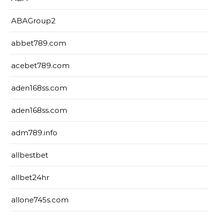
ABAGroup2
abbet789.com
acebet789.com
aden168ss.com
aden168ss.com
adm789.info
allbestbet
allbet24hr
allone745s.com