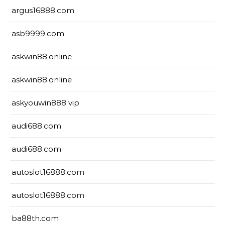
argus16888.com
asb9999.com
askwin88.online
askwin88.online
askyouwin888 vip
audi688.com
audi688.com
autoslot16888.com
autoslot16888.com
ba88th.com