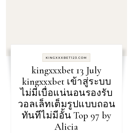
KINGXXXBET123.COM
kingxxxbet 13 July
kingxxxbet เข้าสู่ระบบ
ไม่มีเบื่อแน่นอนรองรับ
วอลเล็ทเต็มรูปแบบถอน
ทันทีไม่มีอั้น Top 97 by
Alicia