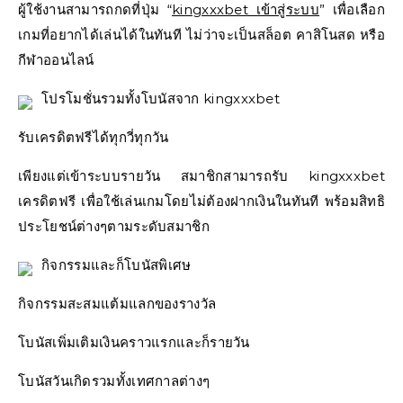
ผู้ใช้งานสามารถกดที่ปุ่ม “
kingxxxbet เข้าสู่ระบบ
” เพื่อเลือก
เกมที่อยากได้เล่นได้ในทันที ไม่ว่าจะเป็นสล็อต คาสิโนสด หรือ
กีฬาออนไลน์
โปรโมชั่นรวมทั้งโบนัสจาก kingxxxbet
รับเครดิตฟรีได้ทุกวี่ทุกวัน
เพียงแต่เข้าระบบรายวัน สมาชิกสามารถรับ kingxxxbet
เครดิตฟรี เพื่อใช้เล่นเกมโดยไม่ต้องฝากเงินในทันที พร้อมสิทธิ
ประโยชน์ต่างๆตามระดับสมาชิก
กิจกรรมและก็โบนัสพิเศษ
กิจกรรมสะสมแต้มแลกของรางวัล
โบนัสเพิ่มเติมเงินคราวแรกและก็รายวัน
โบนัสวันเกิดรวมทั้งเทศกาลต่างๆ