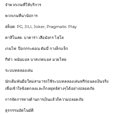
จำพวกเกมที่ให้บริการ
พวกเกมที่นานัปการ
สล็อต: PG, JILI, Joker, Pragmatic Play
คาสิโนสด: บาคาร่า เสือมังกร ไฮโล
เกมไพ่: ป๊อกกระดอน ดัมมี่ กางล็กแจ็ก
กีฬา: พนันบอล บาสเกตบอล มวยไทย
ระบบทดลองเล่น
นักเดิมพันมือใหม่สามารถใช้ระบบทดลองเล่นฟรีก่อนลงเงินจริง
เพื่อเข้าใจข้อตกลงและก็กลยุทธ์ต่างๆได้อย่างปลอดภัย
การจัดการทางด้านการเงินแล้วก็ความปลอดภัย
ธุรกรรมอัตโนมัติ