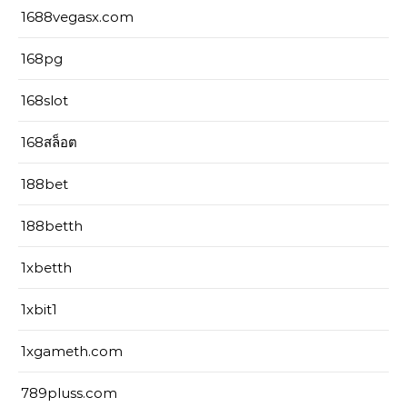
1688vegasx.com
168pg
168slot
168สล็อต
188bet
188betth
1xbetth
1xbit1
1xgameth.com
789pluss.com