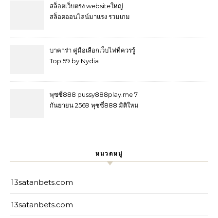
ที่สุดในวงการ สล็อตเว็บตรง ของ
สล็อตเว็บตรง websiteใหญ่
รางวัลกำลังรอ เจ้าของใหม่ Top
สล็อตออนไลน์มาแรง รวมเกม
24 by Kelly
ยอดนิยม พร้อมเคล็ดลับก่อนเริ่ม
tangtem168e.com
เล่น คาสิโนออนไลน์ เว็บเปิดใหม่
ทดลองเล่น Top 49 by Danny
บาคาร่า คู่มือเลือกเว็บไพ่ที่ควรรู้
Jin888.asia 8 สิงหาคม 2026
Top 59 by Nydia
sexy168c.com ลุ้นรับ I
PHONE17 PRO MAX ระบบ
อัตโนมัติเจ้าแรก สัมผัสโต๊ะสด
พุซซี่888 pussy888play.me 7
ระดับพรีเมียม sexy168 เข้าเล่น
กันยายน 2569 พุซซี่888 มิติใหม่
วันนี้ รับโปรดีทันที 22 Sep 2569
แห่ง สล็อตออนไลน์ แคชแบค
10% คาสิโนออนไลน์ 5ดาว
สวรรค์ของนักลงทุน
pussy888play รอไม่ได้ ต้อง
หมวดหมู่
ลอง Top 62 by Lourdes
13satanbets.com
13satanbets.com