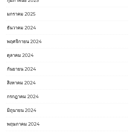
กุมภาพันธ์ 2025
มกราคม 2025
ธันวาคม 2024
พฤศจิกายน 2024
ตุลาคม 2024
กันยายน 2024
สิงหาคม 2024
กรกฎาคม 2024
มิถุนายน 2024
พฤษภาคม 2024