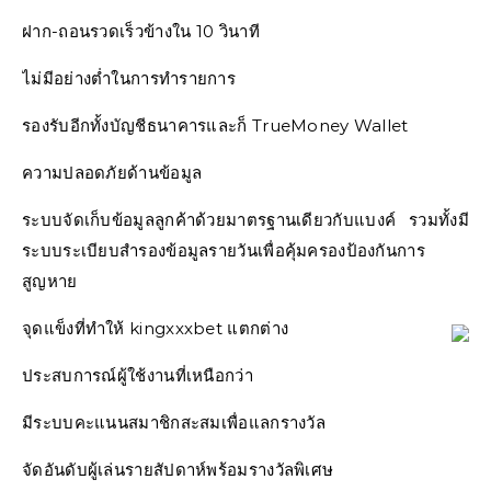
ฝาก-ถอนรวดเร็วข้างใน 10 วินาที
ไม่มีอย่างต่ำในการทำรายการ
รองรับอีกทั้งบัญชีธนาคารและก็ TrueMoney Wallet
ความปลอดภัยด้านข้อมูล
ระบบจัดเก็บข้อมูลลูกค้าด้วยมาตรฐานเดียวกับแบงค์ รวมทั้งมี
ระบบระเบียบสำรองข้อมูลรายวันเพื่อคุ้มครองป้องกันการ
สูญหาย
จุดแข็งที่ทำให้ kingxxxbet แตกต่าง
ประสบการณ์ผู้ใช้งานที่เหนือกว่า
มีระบบคะแนนสมาชิกสะสมเพื่อแลกรางวัล
จัดอันดับผู้เล่นรายสัปดาห์พร้อมรางวัลพิเศษ